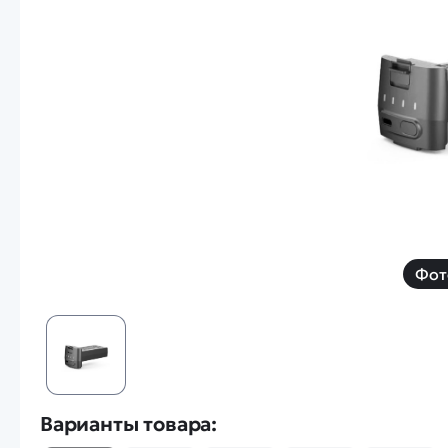
Смотреть
Запчасти
Дроны с 4k камеро
Уцененные товары
Просмотренные товары
Скид
Скоростной катер
Вертолетик для дет
Машины 1 к 10
Фот
Смотреть
Варианты товара: