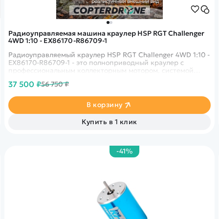
Радиоуправляемая машина краулер HSP RGT Challenger
4WD 1:10 - EX86170-R86709-1
Радиоуправляемый краулер HSP RGT Challenger 4WD 1:10 -
EX86170-R86709-1 - это полноприводный краулер с
профессиональным коллекторным мотором, системой
радиоуправления 2.4G с защитой от помех и
37 500 ₽
56 750 ₽
подготовленной многорычажной энергоемкой подвеской.
В корзину
Купить в 1 клик
-41%