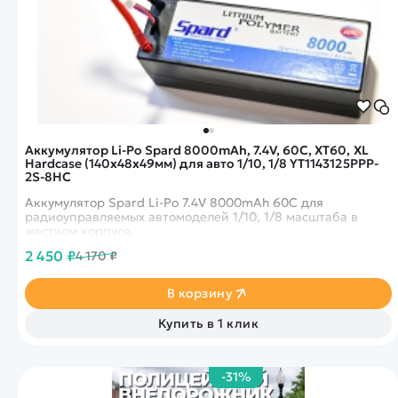
Аккумулятор Li-Po Spard 8000mAh, 7.4V, 60C, XT60, XL
Hardcase (140x48x49мм) для авто 1/10, 1/8 YT1143125PPP-
2S-8HC
Аккумулятор Spard Li-Po 7.4V 8000mAh 60C для
радиоуправляемых автомоделей 1/10, 1/8 масштаба в
жестком корпусе.
2 450 ₽
4 170 ₽
В корзину
Купить в 1 клик
-31%