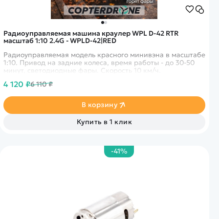
Радиоуправляемая машина краулер WPL D-42 RTR
масштаб 1:10 2.4G - WPLD-42|RED
Радиоуправляемая модель красного минивэна в масштабе
1:10. Привод на задние колеса, время работы - до 30-50
минут, светодиодные фары. Скорость 10 км/ч.
4 120 ₽
6 110 ₽
В корзину
Купить в 1 клик
-41%