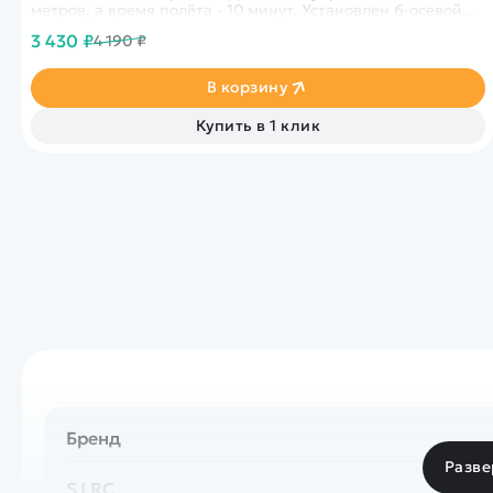
метров, а время полёта - 10 минут. Установлен 6-осевой
гироскоп и барометр для упрощения полётов.&nbsp;
3 430 ₽
4 190 ₽
В корзину
Купить в 1 клик
Бренд
Разве
SJ RC