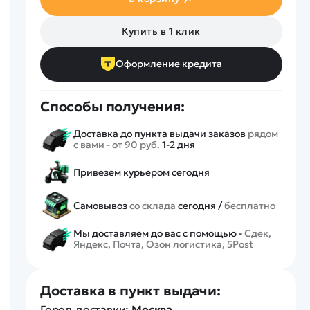
Спецтехника
Железные дороги
Купить в 1 клик
Конструкторы
Запчасти для моделей
Оформление кредита
Способы получения:
Доставка до пункта выдачи заказов
рядом
с вами - от 90 руб.
1-2 дня
Привезем курьером сегодня
Самовывоз
со склада
сегодня /
бесплатно
Мы доставляем до вас с помощью -
Сдек,
Яндекс, Почта, Озон логистика, 5Post
Доставка в пункт выдачи:
Город доставки:
Москва