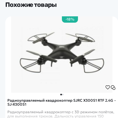
Похожие товары
-18%
Радиоуправляемый квадрокоптер SJRC X300S1 RTF 2.4G -
SJ-X300S1
Радиоуправляемый квадрокоптер с 3D режимом полётов,
для выполнения трюков. Дальность управления 150