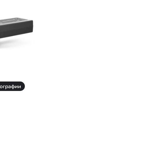
й
Заказать звонок
ки
ей ну пульте
Наши соцсети:
-30%
ографии