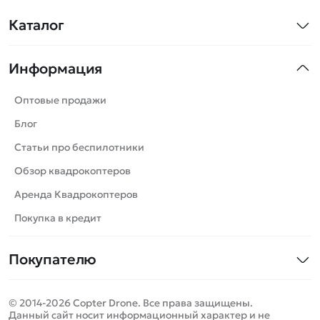
Каталог
Квадрокоптеры
Информация
Машинки
Танки
Оптовые продажи
Вертолеты
Блог
Катера
Статьи про беспилотники
Роботы
Обзор квадрокоптеров
Самолеты
Аренда Квадрокоптеров
Сборные модели
Покупка в кредит
Детские электромобили
Покупателю
Спецтехника
Контакты
Железные дороги
© 2014-2026 Copter Drone. Все права защищены.
Оплата и доставка
Игрушки
Данный сайт носит информационный характер и не