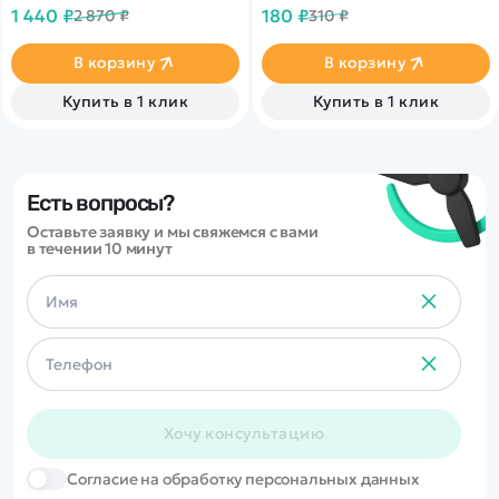
для постройки спорткара
радиоуправляемых
1 440 ₽
180 ₽
2 870 ₽
310 ₽
Fantasma из 322 деталей в
автомоделей MJX масштаба
масштабе 1:20. Внешний вид
1/16.
создан на основе
В корзину
В корзину
спортивного автомобиля
Koenigsegg. Управление
Купить в 1 клик
Купить в 1 клик
пультом ДУ или через
приложение.
Есть вопросы?
Оставьте заявку и мы свяжемся с вами
в течении 10 минут
Хочу консультацию
Cогласие на обработку персональных данных