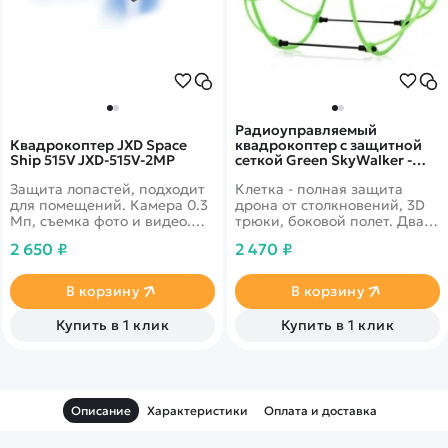
Радиоуправляемый
Квадрокоптер JXD Space
квадрокоптер с защитной
Ship 515V JXD-515V-2MP
сеткой Green SkyWalker -
HM1336-GREEN
Защита лопастей, подходит
Клетка - полная защита
для помещений. Камера 0.3
дрона от столкновений, 3D
Мп, съемка фото и видео.
трюки, боковой полет. Два
Полет 6 минут, дальность 50
режима полета. Аккумулятор
2 650 ₽
2 470 ₽
м. 6-осевой гироскоп,
быстро заряжается. Без
барометр. Headless Mode,
камеры
3D-пилотирование.
В корзину
В корзину
Светодиодная подсветка.
Купить в 1 клик
Купить в 1 клик
Описание
Характеристики
Оплата и доставка