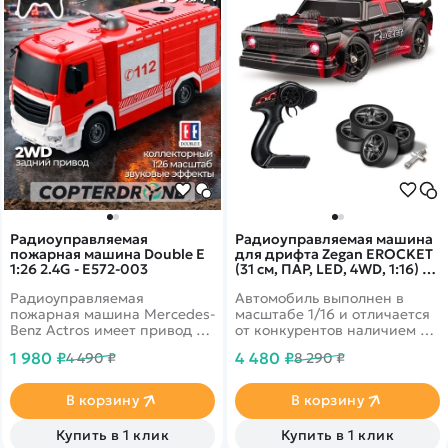
Радиоуправляемая
Радиоуправляемая машина
пожарная машина Double E
для дрифта Zegan EROCKET
1:26 2.4G - E572-003
(31 см, ПАР, LED, 4WD, 1:16) -
HS16351
Радиоуправляемая
Автомобиль выполнен в
пожарная машина Mercedes-
масштабе 1/16 и отличается
Benz Actros имеет привод на
от конкурентов наличием 2-х
заднюю ось и выполнена в
комплектов колес (для
1 980 ₽
4 480 ₽
4 490 ₽
8 290 ₽
масштабе 1:26.
дрифта и шоссейных гонок),
Многоканальный пульт
интеллектуальной
дистанционного управления
аккумуляторной батареи,
В корзину
В корзину
на помехозащищенной
мощным двигателем с
частоте 2.4Ghz позволяет
системой охлаждения,
Купить в 1 клик
Купить в 1 клик
контролировать движение
парогенератором и яркой