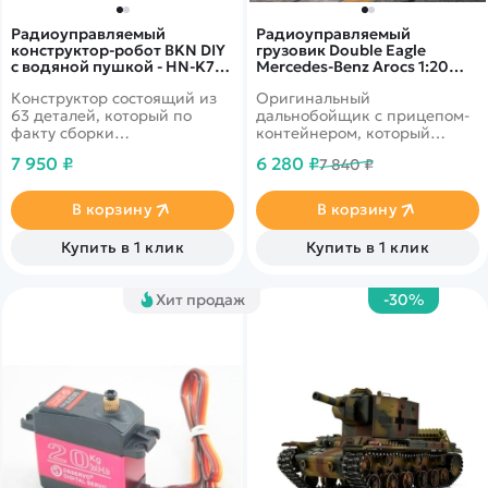
Радиоуправляемый
Радиоуправляемый
конструктор-робот BKN DIY
грузовик Double Eagle
с водяной пушкой - HN-K7-
Mercedes-Benz Arocs 1:20
DIY
2.4G E564-003
Конструктор состоящий из
Оригинальный
63 деталей, который по
дальнобойщик с прицепом-
факту сборки
контейнером, который
трансформируется в
можно отцепить. Есть звук
7 950 ₽
6 280 ₽
7 840 ₽
радиоуправляемого робота,
мотора и свет фар
который способен стрелять
водными шариками. Время
В корзину
В корзину
работы - 60 минут, дальность
управления 30 метров.
Купить в 1 клик
Купить в 1 клик
Хит продаж
-30%