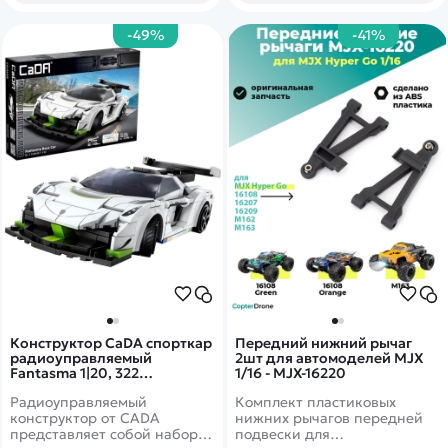
машины вперед/назад и
LED подсветкой, а также
вправо/влево. Модель
оптимальным соотношением
-49%
-41%
оснащена действующей
цены и качества деталей.
водонапорной помпой!
Конструктор CaDA спорткар
Передний нижний рычаг
радиоуправляемый
2шт для автомоделей MJX
Fantasma 1|20, 322
1/16 - MJX-16220
элементов - C51083W
Радиоуправляемый
Комплект пластиковых
конструктор от CADA
нижних рычагов передней
представляет собой набор
подвески для