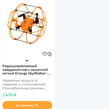
Радиоуправляемый
квадрокоптер с защитной
сеткой Orange SkyWalker -
HM1336
Надежная защита от
падений и столкновений.
Разнообразные режимы
полета для новичок. 3D
2 470 ₽
трюки, боковой полет. Без
камеры
В корзину