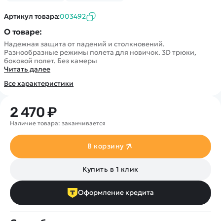
Покупателю
Вертолеты
Блог
Катера
Артикул товара:
003492
Статьи про беспилотники
Контакты
Роботы
О товаре:
Обзор квадрокоптеров
Оплата и доставка
Самолеты
Надежная защита от падений и столкновений.
Аренда Квадрокоптеров
Помощь
Разнообразные режимы полета для новичок. 3D трюки,
Сборные модели
боковой полет. Без камеры
Покупка в кредит
Отследить заказ
Читать далее
Детские электромобили
Оплата на сайте
Все характеристики
Спецтехника
Железные дороги
2 470 ₽
Конструкторы
Наличие товара: заканчивается
Запчасти для моделей
В корзину
Купить в 1 клик
Оформление кредита