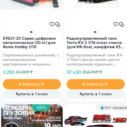
E9821-20 Серво цифровое
Радиоуправляемый танк
металлическое (20 кг) для
Torro KV-2 1/16 откат ствола
Remo Hobby 1/10
(для ИК боя), камуфляж V3.0
2.4G RTR TR11409-CA-3.0
Сервомашинка усиленная, с
Радиоуправляемый танк KV-
металлическими
2 754(r) весом около шести
шестернями и мощным
килограммов идеально
моторчиком с усилием 20 кг
подходит для
2 250 ₽
37 430 ₽
2 380 ₽
53 960 ₽
для машин Remo Hobby 10 и
требовательных модельеров.
8 масштаба
При разработке особое
внимание было уделено
В корзину
В корзину
деталям, чтобы максимально
приблизить внешний вид
Купить в 1 клик
Купить в 1 клик
модели к оригиналу.
Проработанный до
мельчайших подробностей,
-55%
Хит прода
он впечатляет ручной
аэрографией.