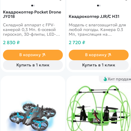
Квадрокоптер Pocket Drone
JY018
Квадрокоптер JJR/C H31
Складной аппарат с FPV-
Модель с влагозащитой для
камерой 0,3 Мп. 6-осевой
любой погоды. Камера 0.3
гироскоп, 3D-флипы, LED-
Мп, трансляция на
подсветка. Дальность 30 м.
смартфон. 6-осевой
2 830 ₽
2 720 ₽
Время полета 6-8 минут.
гироскоп, автоматические
режимы, LED-подсветка.
Дальность 80 м. Время
В корзину
В корзину
полета 8-10 минут.
Купить в 1 клик
Купить в 1 клик
Хит прода