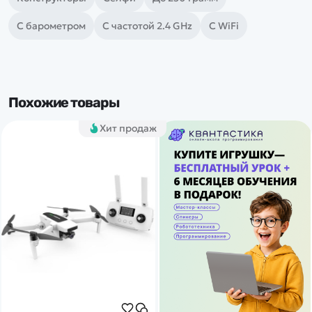
С барометром
С частотой 2.4 GHz
С WiFi
Похожие товары
Хит продаж