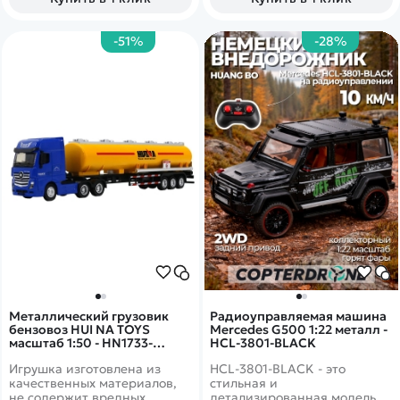
детей. Модель подходит для
работы на небольшой
домашней стройке и на
-51%
-28%
улице, так как основа
передвижения - это
гусеницы.
Металлический грузовик
Радиоуправляемая машина
бензовоз HUI NA TOYS
Mercedes G500 1:22 металл -
масштаб 1:50 - HN1733-
HCL-3801-BLACK
YELLOW
Игрушка изготовлена из
HCL-3801-BLACK - это
качественных материалов,
стильная и
не содержит вредных
детализированная модель с