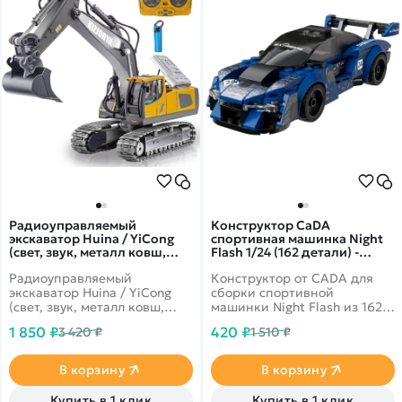
Радиоуправляемый
Конструктор CaDA
экскаватор Huina / YiCong
спортивная машинка Night
(свет, звук, металл ковш,
Flash 1/24 (162 детали) -
акб, 1:20) - BC1043
C55051W
Радиоуправляемый
Конструктор от CADA для
экскаватор Huina / YiCong
сборки спортивной
(свет, звук, металл ковш,
машинки Night Flash из 162
акб, 1:20) - BC1043 - это
деталей в масштабе 1/24.
1 850 ₽
420 ₽
3 420 ₽
1 510 ₽
копия настоящего
Крутятся колеса.
экскаватора, отличный
пример современной и
В корзину
В корзину
функциональной
строительной техники для
Купить в 1 клик
Купить в 1 клик