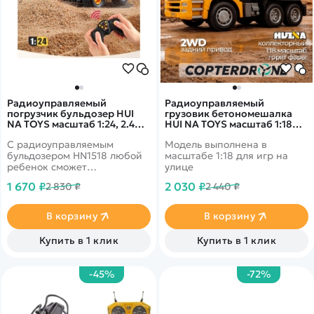
Радиоуправляемый
Радиоуправляемый
погрузчик бульдозер HUI
грузовик бетономешалка
NA TOYS масштаб 1:24, 2.4G -
HUI NA TOYS масштаб 1:18
HN1518
2.4G - HN1338
С радиоуправляемым
Модель выполнена в
бульдозером HN1518 любой
масштабе 1:18 для игр на
ребенок сможет
улице
почувствовать себя
1 670 ₽
2 030 ₽
2 830 ₽
2 440 ₽
настоящим водителем-
профессионалом, узнать
принципы работы
В корзину
В корзину
спецтехники и весело
провести время за
Купить в 1 клик
Купить в 1 клик
увлекательной игрой.
-45%
-72%