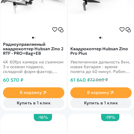
Радиоуправляемый
квадрокоптер Hubsan Zino 2
Квадрокоптер Hubsan Zino
RTF - PRO+Bag+EB
Pro Plus
4K 60fps камера на съемном
Увеличенная дальность 8км,
3-х осевом подвесе,
новая батарея - время
складной форм-фактор,
полета до 40 минут. Рабочая
дальность 6 км и время
температура&nbsp;-10C
60 570 ₽
61 640 ₽
72 060 ₽
полета 33 минуты.
+40С
Расширенный комплект с
сумкой и запасным акб
В корзину
В корзину
Купить в 1 клик
Купить в 1 клик
-16%
-19%