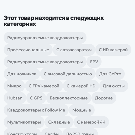
Этот товар находится в следующих
категориях
Радиоуправляемые квадрокоптеры
Профессиональные
С автовозвратом
С HD камерой
Радиоуправляемые квадрокоптеры
FPV
Для новичков
С высокой дальностью
Для GoPro
Микро
С FPV камерой
С камерой HD
Для охоты
Hubsan
С GPS
Бесколлекторные
Дорогие
Квадрокоптеры с Follow Me
Мощные
Мультикоптеры
Складные
С камерой 4K
Конструкторы
Селфи
До 250 грамм