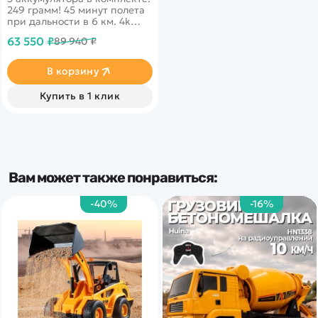
249 грамм! 45 минут полета
при дальности в 6 км. 4k
запись видео 30fps и
63 550 ₽
89 940 ₽
трансляция 1080p на
смартфон.
В корзину
Купить в 1 клик
Вам может также понравиться:
-40%
-16%