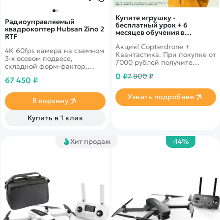
Купите игрушку -
Радиоуправляемый
бесплатный урок + 6
квадрокоптер Hubsan Zino 2
месяцев обучения в
RTF
подарок!
Акция! Copterdrone +
4K 60fps камера на съемном
Квантастика. При покупке от
3-х осевом подвесе,
7000 рублей получите
складной форм-фактор,
уникальное предложение от
дальность 6 км и время
0 ₽
7 800 ₽
нашего партнера
67 450 ₽
полета 33 минуты
Узнать подробнее
В корзину
Купить в 1 клик
Хит продаж
-14%