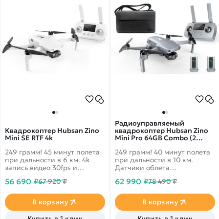
Радиоуправляемый
Квадрокоптер Hubsan Zino
квадрокоптер Hubsan Zino
Mini SE RTF 4k
Mini Pro 64GB Combo (2
батареи) RTF
249 грамм! 45 минут полета
249 грамм! 40 минут полета
при дальности в 6 км. 4k
при дальности в 10 км.
запись видео 30fps и
Датчики облета
трансляция 1080p на
препятствий по 3-м
56 690 ₽
62 990 ₽
67 920 ₽
78 490 ₽
смартфон.
направлениям. 4k запись
видео и трансляция 1080p
на смартфон. Комбо
В корзину
В корзину
комплект с двумя
аккумуляторами и сумкой
Купить в 1 клик
Купить в 1 клик