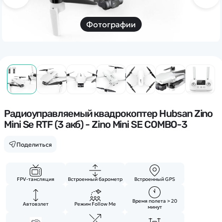
Дополнительный способ связи
WhatsApp/Мобильный
Фотографии
Есть вопрос? Можем связаться с вами
Заказать звонок
Наши соцсети:
Радиоуправляемый квадрокоптер Hubsan Zino
Mini Se RTF (3 акб) - Zino Mini SE COMBO-3
Поделиться
Каталог
FPV-тансляция
Встроенный барометр
Встроенный GPS
Квадрокоптеры
Информация
Машинки
Время полета > 20
Автовзлет
Режим Follow Me
минут
Танки
Оптовые продажи