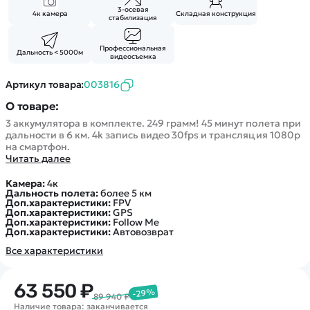
Покупателю
Вертолеты
Блог
3-осевая
4к камера
Складная конструкция
стабилизация
Катера
Статьи про беспилотники
Контакты
Роботы
Обзор квадрокоптеров
Профессиональная
Оплата и доставка
Дальность < 5000м
видеосъемка
Самолеты
Аренда Квадрокоптеров
Помощь
Сборные модели
Артикул товара:
003816
Покупка в кредит
Отследить заказ
Детские электромобили
О товаре:
Оплата на сайте
Спецтехника
3 аккумулятора в комплекте. 249 грамм! 45 минут полета при
дальности в 6 км. 4k запись видео 30fps и трансляция 1080p
Железные дороги
на смартфон.
Конструкторы
Читать далее
Запчасти для моделей
Камера:
4к
Дальность полета:
более 5 км
Доп.характеристики:
FPV
Доп.характеристики:
GPS
Доп.характеристики:
Follow Me
Доп.характеристики:
Автовозврат
Все характеристики
63 550 ₽
-29%
89 940 ₽
Наличие товара: заканчивается