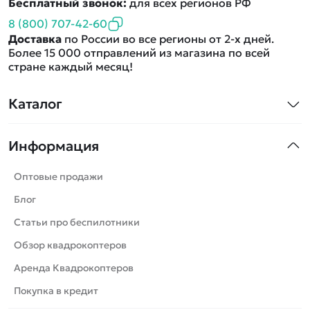
Бесплатный звонок:
для всех регионов РФ
8 (800) 707-42-60
Доставка
по России во все регионы от 2-х дней.
Более 15 000 отправлений из магазина по всей
стране каждый месяц!
Каталог
Квадрокоптеры
Информация
Машинки
Танки
Оптовые продажи
Вертолеты
Блог
Катера
Статьи про беспилотники
Роботы
Обзор квадрокоптеров
Самолеты
Аренда Квадрокоптеров
Сборные модели
Покупка в кредит