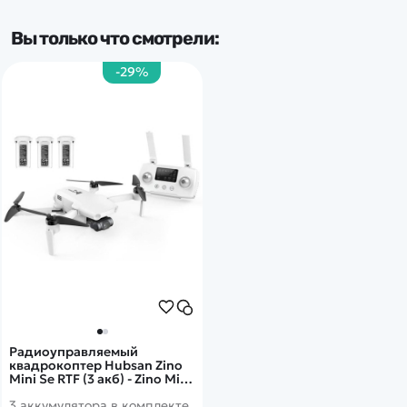
Тип мотора
Вы только что смотрели:
бесколлекторный
-29%
Подвес камеры:
3-осевой
Радиоуправляемый
квадрокоптер Hubsan Zino
Mini Se RTF (3 акб) - Zino Mini
SE COMBO-3
3 аккумулятора в комплекте.