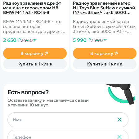
Радиоуправляемая дрифт
Радиоуправляемый катер
машина с гироскопом HB
HJ Toys Blue SuNew с сумкой
BMW M4 1:43 - RC43-B
(47 см, 35 км/ч, акб 3000
mAh) - HJ806B-CARBON-
BMW M4 1:43 - RC43-B - это
Радиоуправляемый катер
BLUE
машина, которая
Green SuNew с сумкой (47 см,
предназначена для дрифта.
35 км/ч, акб 3000 mAh) -
Она имеет полный привод и
HJ806B-CARBON-BLUE - это
2 650 ₽
5 990 ₽
2 960 ₽
7 990 ₽
выполненная в масштабе
компактная, мобильная,
1:43. Машинка управляется
выносливая игрушка очарует
при помощи пульта ДУ,
даже тех, кто был далек от
В корзину
В корзину
работающего на частоте 2,4
мира радиоуправляемой
ГГц. В наборе также
техники. Катер легко
Купить в 1 клик
Купить в 1 клик
поставляются комплект
справится с волной,
запасных колес, дорожные
несколько раз перевернется,
конусы, зарядное устройство
обойдет соперников и
и аккумулятор. Во время
придет к финишу первым.
движения у машинки
светятся фары.
Есть вопросы?
Оставьте заявку и мы свяжемся с вами
в течении 10 минут