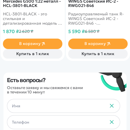
Mercedes G500 1:22 металл -
WINGS Советский ИС-2 -
HCL-3801-BLACK
RWG021-846
HCL-3801-BLACK - это
Радиоуправляемый танк R-
стильная и
WINGS Советский ИС-2 -
детализированная модель с
RWG021-846 -
кузовом DIE-CAST,
радиоуправляемая модель
1 870 ₽
5 590 ₽
2 620 ₽
6 580 ₽
светодиодной подсветкой
советского танка с
фар и эффектным
пневматической пушкой.
парогенератором с
Индикатор предупреждения
В корзину
В корзину
подсветкой.
перед выстрелом и разряда
Открывающиеся двери,
аккумулятора.
Купить в 1 клик
Купить в 1 клик
капот и багажник делают
Высокодетализированный
модель максимально
кузов с навесным
реалистичной. Отличный
оборудованием. Танк ИС-2 -
вариант для игры и подарка.
легендарный советский
основной боевой танк.
Лидер среди своих аналогов
Есть вопросы?
по основным боевым
Оставьте заявку и мы свяжемся с вами
свойствам - мобильности,
в течении 10 минут
огневой мощи и
надежности.