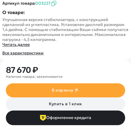
Покупателю
Вертолеты
Артикул товара:
003227
Блог
Катера
Статьи про беспилотники
О товаре:
Контакты
Роботы
Улучшенная версия стабилизатора, с конструкцией
Обзор квадрокоптеров
Оплата и доставка
сделанной из углепластика. Установлен дисплей размером
Самолеты
Аренда Квадрокоптеров
1,4 дюйма. С помощью стабилизации Ваши съёмки получатся
Помощь
Сборные модели
максимально динамичными и интересными. Максимальная
Покупка в кредит
Отследить заказ
нагрузка - 4,5 килограмма.
Детские электромобили
Читать далее
Оплата на сайте
Спецтехника
Все характеристики
Железные дороги
Конструкторы
87 670 ₽
Запчасти для моделей
Наличие товара: заканчивается
В корзину
Купить в 1 клик
Оформление кредита