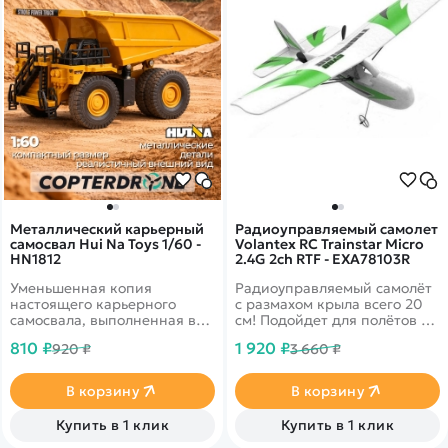
Металлический карьерный
Радиоуправляемый самолет
самосвал Hui Na Toys 1/60 -
Volantex RC Trainstar Micro
HN1812
2.4G 2ch RTF - EXA78103R
Уменьшенная копия
Радиоуправляемый самолёт
настоящего карьерного
с размахом крыла всего 20
самосвала, выполненная в
см! Подойдет для полётов по
металле в масштабе 1:60.
дому. Материал из которого
810 ₽
1 920 ₽
920 ₽
3 660 ₽
Станет отличным
сделан самолёт - EPP,
дополнением в коллекцию
легкий, но при этом
или её отличным началом!
прочный. Каналов
В корзину
В корзину
управления - 2.&nbsp;
Купить в 1 клик
Купить в 1 клик