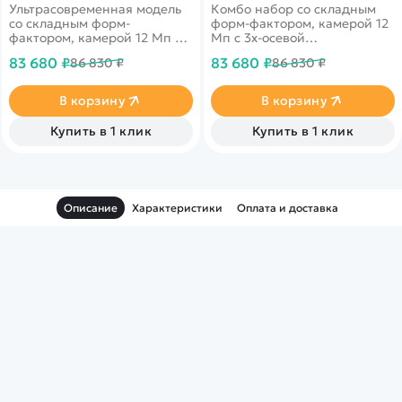
Ультрасовременная модель
Комбо набор со складным
со складным форм-
форм-фактором, камерой 12
фактором, камерой 12 Мп с
Мп с 3х-осевой
3х-осевой стабилизацией и
стабилизацией и полетом 21
83 680 ₽
83 680 ₽
86 830 ₽
86 830 ₽
полетом 21 минуту.
минуту.
В корзину
В корзину
Купить в 1 клик
Купить в 1 клик
Описание
Характеристики
Оплата и доставка