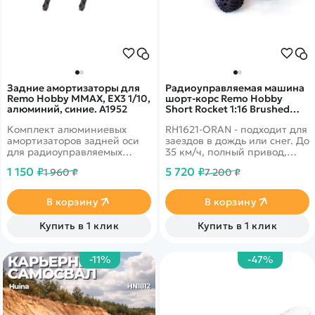
Задние амортизаторы для
Радиоуправляемая машина
Remo Hobby MMAX, EX3 1/10,
шорт-корс Remo Hobby
алюминий, синие. A1952
Short Rocket 1:16 Brushed
RH1621-ORAN
Комплект алюминиевых
RH1621-ORAN - подходит для
амортизаторов задней оси
заездов в дождь или снег. До
для радиоуправляемых
35 км/ч, полный привод,
моделей Remo Hobby MMAX,
масштаб 1:16
1 150 ₽
5 720 ₽
1 960 ₽
7 200 ₽
EX3 масштаба 1/10
В корзину
В корзину
Купить в 1 клик
Купить в 1 клик
-11%
-47%