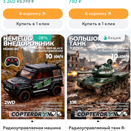
3 240 ₽
730 ₽
3 770 ₽
полицейский способный
1/14.
стрелять ракетами и
реагирующий на жесты
В корзину
В корзину
станет отличным подарком
ребенку.
Купить в 1 клик
Купить в 1 клик
-28%
Акция
Радиоуправляемая машина
Радиоуправляемый танк R-