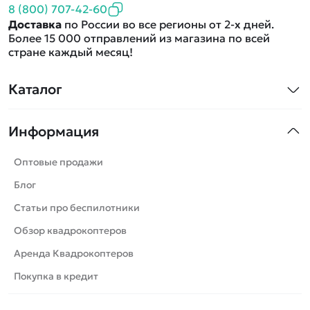
8 (800) 707-42-60
Доставка
по России во все регионы от 2-х дней.
Более 15 000 отправлений из магазина по всей
стране каждый месяц!
Каталог
Квадрокоптеры
Информация
Машинки
Танки
Оптовые продажи
Вертолеты
Блог
Катера
Статьи про беспилотники
Роботы
Обзор квадрокоптеров
Самолеты
Аренда Квадрокоптеров
Сборные модели
Покупка в кредит
Детские электромобили