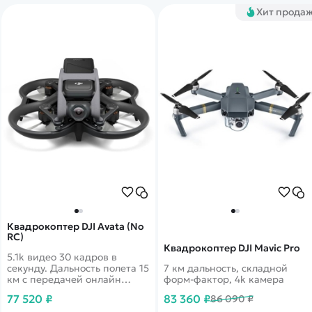
Хит прода
Квадрокоптер DJI Avata (No
RC)
Квадрокоптер DJI Mavic Pro
5.1k видео 30 кадров в
секунду. Дальность полета 15
7 км дальность, складной
км с передачей онлайн
форм-фактор, 4k камера
видео 1080p. 46 минут в
77 520 ₽
83 360 ₽
86 090 ₽
полете. Датчики облета