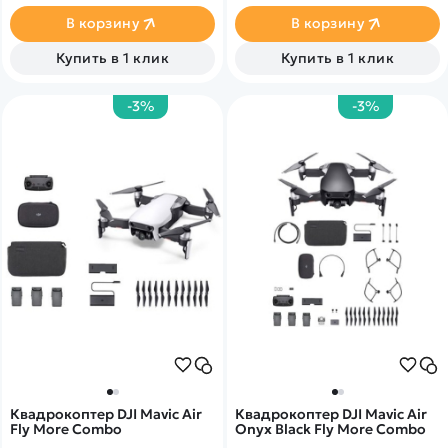
препятствий по всем
направлениям. Не включает
В корзину
В корзину
пульт дистанционного
управления или очки.
Купить в 1 клик
Купить в 1 клик
Совместимость с
контроллером движения DJI,
пультом дистанционного
-3%
-3%
управления DJI FPV 2 или
очками DJI FPV Goggles V2.
Квадрокоптер DJI Mavic Air
Квадрокоптер DJI Mavic Air
Fly More Combo
Onyx Black Fly More Combo