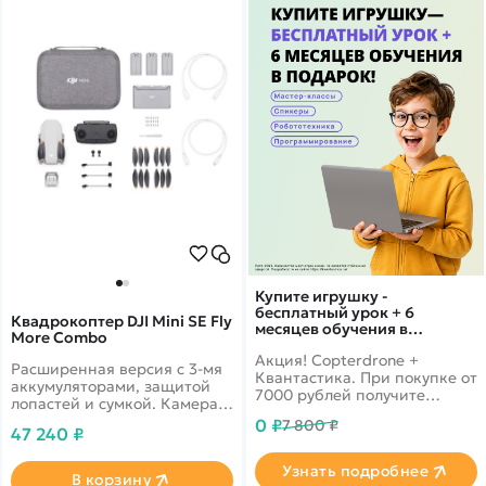
Купите игрушку -
бесплатный урок + 6
Квадрокоптер DJI Mini SE Fly
месяцев обучения в
More Combo
подарок!
Акция! Copterdrone +
Расширенная версия с 3-мя
Квантастика. При покупке от
аккумуляторами, защитой
7000 рублей получите
лопастей и сумкой. Камера
уникальное предложение от
2.7k и складной форм-
0 ₽
7 800 ₽
нашего партнера
47 240 ₽
фактором. Дальность полета
2км
Узнать подробнее
В корзину