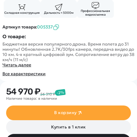
Покупателю
Вертолеты
Блог
Катера
Профессиональная
Статьи про беспилотники
Складная конструкция
Дальность < 5000м
Контакты
видеосъемка
Роботы
Обзор квадрокоптеров
Оплата и доставка
Самолеты
Артикул товара:
005337
Аренда Квадрокоптеров
Помощь
Сборные модели
О товаре:
Покупка в кредит
Отследить заказ
Детские электромобили
Бюджетная версия популярного дрона. Время полета до 31
Оплата на сайте
минуты! Обновленная 2.7K/30fps камера, передача видео до
Спецтехника
10 км. 4-х кратный цифровой зум. Сопротивление ветру до 38
км/ч (11 м/с)
Железные дороги
Читать далее
Конструкторы
Все характеристики
Запчасти для моделей
54 970 ₽
-2%
56 310 ₽
Наличие товара: в наличии
В корзину
Купить в 1 клик