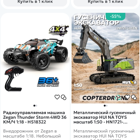
Купить в 1 клик
Купить в 1 клик
Вам видеть ее расстоянии до
80 метров.
-55%
Радиоуправляемая машина
Металлический гусеничный
Zegan Thunder Storm 4WD 36
экскаватор HUI NA TOYS
КМ/Ч 1:18 - HS18322
масштаб 1:50 - HN1721-
GREEN
Внедорожник от Zegan в
Металлический гусеничный
масштабе 1:18. Небольшой
экскаватор HUI NA TOYS