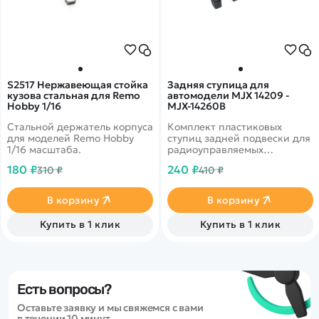
S2517 Нержавеющая стойка
Задняя ступица для
кузова стальная для Remo
автомодели MJX 14209 -
Hobby 1/16
MJX-14260B
Стальной держатель корпуса
Комплект пластиковых
для моделей Remo Hobby
ступиц задней подвески для
1/16 масштаба.
радиоуправляемых
автомоделей MJX Hyper Go
180 ₽
240 ₽
310 ₽
410 ₽
14209 масштаба 1/14.
В корзину
В корзину
Купить в 1 клик
Купить в 1 клик
Есть вопросы?
Оставьте заявку и мы свяжемся с вами
в течении 10 минут