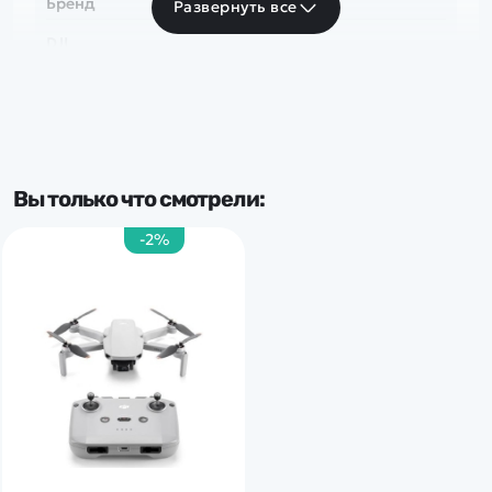
Бренд
Развернуть все
DJI
Вы только что смотрели:
-2%