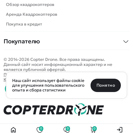
Роботы
Обзор квадрокоптеров
Самолеты
Аренда Квадрокоптеров
Сборные модели
Покупка в кредит
Детские электромобили
Покупателю
Спецтехника
Контакты
Железные дороги
© 2014-2026 Copter Drone. Все права защищены.
Оплата и доставка
Игрушки
Данный сайт носит информационный характер и не
является публичной офертой.
Помощь
Запчасти для моделей
Определить местоположение
Политика конфиденциальности
Карта сайта
Наш сайт использует файлы cookie
Отследить заказ
Бренды
Санкт-Петербург
Москва
Майкоп
Уфа
Понятно
для улучшения пользовательского
опыта и сбора статистики
Оплата на сайте
Улан-Удэ
Пермь
Псков
Ростов-на-Дону
0 товаров
Очистить
Все подборки
В корзину
0 ₽
Ещё более 300 населённых пунктов
Воспользуйтесь поиском, чтобы найти нужный
0
0
0