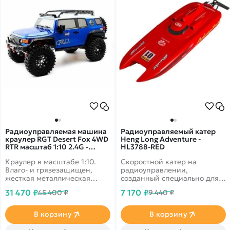
Радиоуправляемая машина
Радиоуправляемый катер
краулер RGT Desert Fox 4WD
Heng Long Adventure -
RTR масштаб 1:10 2.4G -
HL3788-RED
EX86120|R86363-1
Краулер в масштабе 1:10.
Скоростной катер на
Влаго- и грязезащищен,
радиоуправлении,
жесткая металлическая
созданный специально для
рама, серво с защитой от
гонок. В корпус установлен
31 470 ₽
7 170 ₽
45 400 ₽
9 440 ₽
попадания воды и песка.
качественый коллекторный
Скорость до 25 км/ч.
двигатель, способный
Подходит для эксплуатации
развивать скорость до 30 км
В корзину
В корзину
в сложных условиях. Кузов
в час. Лодка выполнена в
синего цвета.
ярких цветах, что позволит