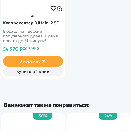
Квадрокоптер DJI Mini 2 SE
Бюджетная версия
популярного дрона. Время
полета до 31 минуты!
Обновленная 2.7K/30fps
54 970 ₽
56 310 ₽
камера, передача видео до
10 км. 4-х кратный цифровой
зум. Сопротивление ветру
В корзину
до 38 км/ч (11 м/с)
Купить в 1 клик
Вам может также понравиться:
-30%
-24%