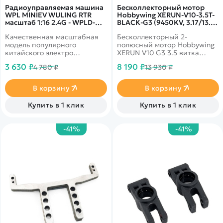
Радиоуправляемая машина
Бесколлекторный мотор
WPL MINIEV WULING RTR
Hobbywing XERUN-V10-3.5T-
масштаб 1:16 2.4G - WPLD-
BLACK-G3 (9450KV, 3.17/13.3,
32MINI|GREEN
1/10, 1/12) - HW-30401106
Качественная масштабная
Бесколлекторный 2-
модель популярного
полюсный мотор Hobbywing
китайского электро
XERUN V10 G3 3.5 витка
автомобиля Mini EV, на
(XERUN-V10-3.5T-BLACK-G3)
3 630 ₽
8 190 ₽
4 780 ₽
13 930 ₽
дистанционном управлении.
для шоссейных и дрифтовых
моделей масштаба 1/10, 1/12.
В корзину
В корзину
Купить в 1 клик
Купить в 1 клик
-41%
-41%