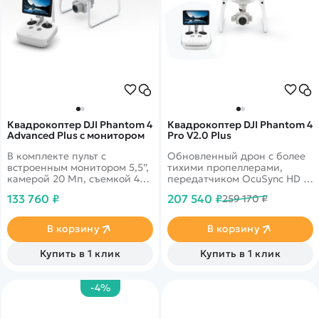
Квадрокоптер DJI Phantom 4
Квадрокоптер DJI Phantom 4
Advanced Plus с монитором
Pro V2.0 Plus
В комплекте пульт с
Обновленный дрон с более
встроенным монитором 5,5”,
тихими пропеллерами,
камерой 20 Мп, съемкой 4K,
передатчиком OcuSync HD и
временем полета до 30
FPV-трансляцией 1080p на
133 760 ₽
207 540 ₽
259 170 ₽
минут.
монитор пульта.
В корзину
В корзину
Купить в 1 клик
Купить в 1 клик
-4%