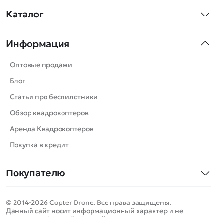
Каталог
Квадрокоптеры
Информация
Машинки
Танки
Оптовые продажи
Вертолеты
Блог
Катера
Статьи про беспилотники
Роботы
Обзор квадрокоптеров
Самолеты
Аренда Квадрокоптеров
Сборные модели
Покупка в кредит
Детские электромобили
Покупателю
Спецтехника
Контакты
Железные дороги
© 2014-2026 Copter Drone. Все права защищены.
Оплата и доставка
Игрушки
Данный сайт носит информационный характер и не