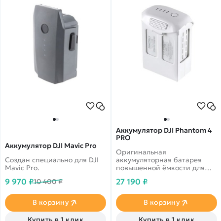
Аккумулятор DJI Phantom 4
PRO
Аккумулятор DJI Mavic Pro
Оригинальная
Создан специально для DJI
аккумуляторная батарея
Mavic Pro.
повышенной ёмкости для
квадрокоптера Phantom 4
9 970 ₽
27 190 ₽
10 400 ₽
PRO/PRO+.
В корзину
В корзину
Купить в 1 клик
Купить в 1 клик