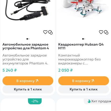
Автомобильное зарядное
Квадрокоптер Hubsan Q4
устройство для Phantom 4
H111
Автомобильное зарядное
Компактный
устройство для
микроквадрокоптер без
аккумуляторов Phantom 4.
видеокамеры с
возможностью поворота на
5 240 ₽
2 050 ₽
360° по всем осям и
системой стабилизации
В корзину
В корзину
Купить в 1 клик
Купить в 1 клик
-2%
Хит прода