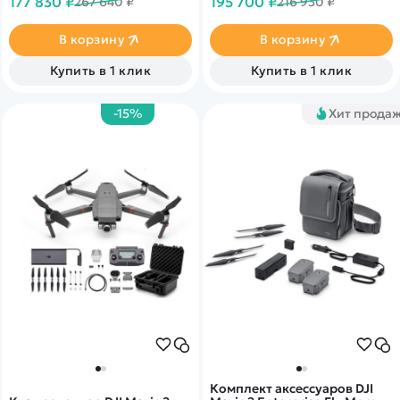
177 830 ₽
195 700 ₽
267 640 ₽
216 930 ₽
зумом для сверхвысокого
Полет 31 минуту.
разрешения и четкости.
Видео 4K. Дальность до 8 км.
В корзину
В корзину
Полет 31 минуту.
Купить в 1 клик
Купить в 1 клик
-15%
Хит прода
Комплект аксессуаров DJI