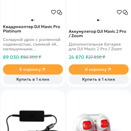
Квадрокоптер DJI Mavic Pro
Platinum
Аккумулятор DJI Mavic 2 Pro
/ Zoom
Складной дрон с усиленной
надежностью, съемкой 4K,
Дополнительная батарея
малошумными
для DJI Mavic 2 Pro / Zoom
пропеллерами, временем
89 030 ₽
24 870 ₽
90 300 ₽
27 850 ₽
полета до 30 минут.
В корзину
В корзину
Купить в 1 клик
Купить в 1 клик