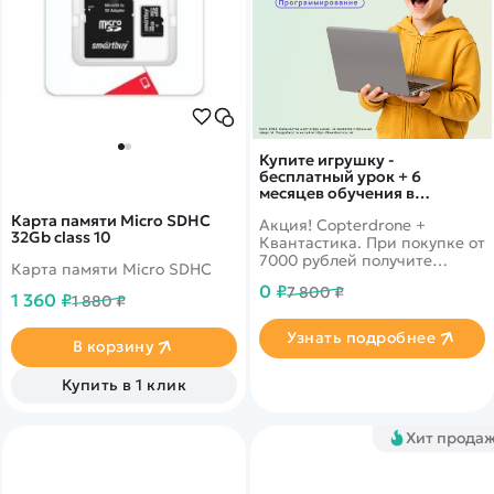
Дополнительный способ связи
WhatsApp/Мобильный
Есть вопрос? Можем связаться с вами
Заказать звонок
Купите игрушку -
бесплатный урок + 6
месяцев обучения в
подарок!
Карта памяти Micro SDHC
Акция! Copterdrone +
Наши соцсети:
32Gb class 10
Квантастика. При покупке от
7000 рублей получите
Карта памяти Micro SDHC
уникальное предложение от
0 ₽
7 800 ₽
нашего партнера
1 360 ₽
1 880 ₽
Узнать подробнее
В корзину
Каталог
Купить в 1 клик
Квадрокоптеры
Информация
Машинки
Хит прода
Танки
Оптовые продажи