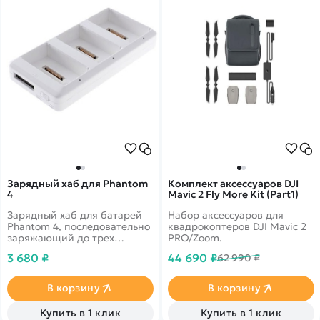
Покупателю
Вертолеты
Блог
Катера
Статьи про беспилотники
Контакты
Роботы
Обзор квадрокоптеров
Оплата и доставка
Самолеты
Аренда Квадрокоптеров
Помощь
Сборные модели
Покупка в кредит
Отследить заказ
Детские электромобили
Оплата на сайте
Спецтехника
Железные дороги
Конструкторы
Запчасти для моделей
Зарядный хаб для Phantom
Комплект аксессуаров DJI
4
Mavic 2 Fly More Kit (Part1)
Зарядный хаб для батарей
Набор аксессуаров для
Phantom 4, последовательно
квадрокоптеров DJI Mavic 2
заряжающий до трех
PRO/Zoom.
аккумуляторов.
3 680 ₽
44 690 ₽
62 990 ₽
В корзину
В корзину
Купить в 1 клик
Купить в 1 клик