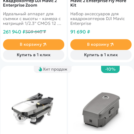
Квадрокоптер DJI Mavic 2
Mavic 2 Enterprise Fly More
Enterprise Zoom
Kit
Идеальный аппарат для
Набор аксессуаров для
съемки с высоты – камера с
квадрокоптеров DJI Mavic
матрицей 1/2.3” CMOS 12 Мп
Enterprise
и оптическим зумом для
261 940 ₽
91 690 ₽
309 640 ₽
сверхвысокого разрешения
и четкости. Видео 4K.
Дальность до 8 км. Полет 31
В корзину
В корзину
минуту.
Купить в 1 клик
Купить в 1 клик
Хит продаж
-10%