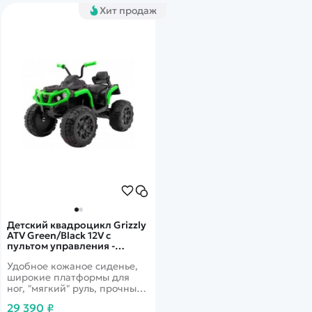
Хит продаж
Детский квадроцикл Grizzly
ATV Green/Black 12V с
пультом управления -
BDM0906
Удобное кожаное сиденье,
широкие платформы для
ног, "мягкий" руль, прочные
резиновые колеса сделают
29 390 ₽
поездку максимально