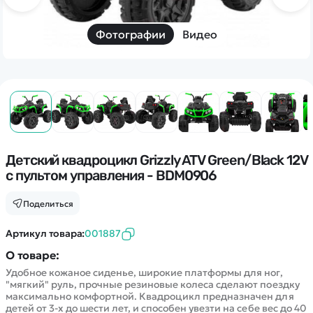
Дополнительный способ связи
WhatsApp/Мобильный
Фотографии
Видео
Есть вопрос? Можем связаться с вами
Заказать звонок
Наши соцсети:
Детский квадроцикл Grizzly ATV Green/Black 12V
с пультом управления - BDM0906
Поделиться
Каталог
Артикул товара:
001887
О товаре:
Квадрокоптеры
Информация
Удобное кожаное сиденье, широкие платформы для ног,
Машинки
"мягкий" руль, прочные резиновые колеса сделают поездку
Танки
максимально комфортной. Квадроцикл предназначен для
Оптовые продажи
детей от 3-х до шести лет, и способен увезти на себе вес до 40