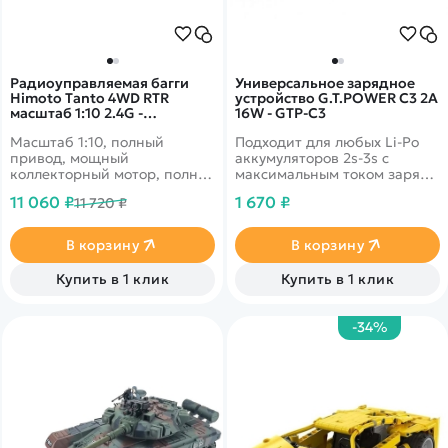
Радиоуправляемая багги
Универсальное зарядное
Himoto Tanto 4WD RTR
устройство G.T.POWER C3 2A
масштаб 1:10 2.4G -
16W - GTP-C3
E10XB|31312
Масштаб 1:10, полный
Подходит для любых Li-Po
привод, мощный
аккумуляторов 2s-3s с
коллекторный мотор, полная
максимальным током заряда
влагозащита для запуска в
2А
11 060 ₽
1 670 ₽
11 720 ₽
любую погоду. Скорость до
45 км/ч. Корпус сине-
красного цвета.
В корзину
В корзину
Купить в 1 клик
Купить в 1 клик
-34%