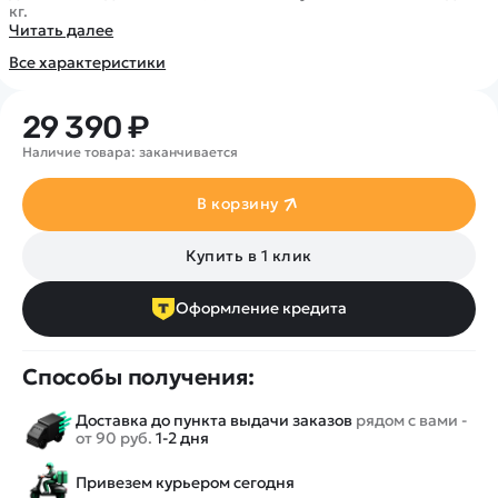
Покупателю
Вертолеты
кг.
Блог
Читать далее
Катера
Статьи про беспилотники
Контакты
Все характеристики
Роботы
Обзор квадрокоптеров
Оплата и доставка
Самолеты
Аренда Квадрокоптеров
Помощь
29 390 ₽
Сборные модели
Покупка в кредит
Отследить заказ
Наличие товара: заканчивается
Детские электромобили
Оплата на сайте
Спецтехника
В корзину
Железные дороги
Конструкторы
Купить в 1 клик
Запчасти для моделей
Оформление кредита
Способы получения:
Доставка до пункта выдачи заказов
рядом с вами -
от 90 руб.
1-2 дня
Привезем курьером сегодня