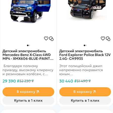
Детский электромобиль
Детский электромобиль
Mercedes-Benz X-Class 4WD
Ford Explorer Police Black 12V
MP4 - XMX606-BLUE-PAINT-
2.4G- CH9935
MP4
Благодаря полному
Этот полицейский джип
приводу, высокому клиренсу
непременно понравится
и резиновым колёсам, с
юным
лёгкостью преодолеет
водителям. Подсвеченная
29 390 ₽
30 440 ₽
32 230 ₽
31 490 ₽
неровное дорожное
приборная панель, руль с
покрытие, горки и
кнопками "клаксон" и
небольшой бордюр. Если
"музыка," возможность
В корзину
В корзину
ребёнок пока сам не может
прослушивать любимые
управлять машинкой, то на
мелодии (выходы для MP3,
Купить в 1 клик
Купить в 1 клик
помощь придёт пульт
USB, радио) - - здесь
дистанционного
продумано все, для
управление. Родители будут
увлекательной поездки.