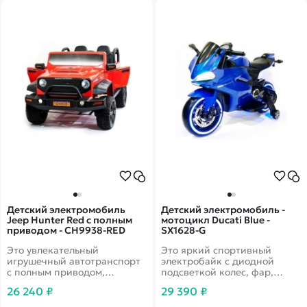
полностью управлять
транспортом, а юный
водитель наслаждаться
комфортной поездкой.
Детский электромобиль
Детский электромобиль -
Jeep Hunter Red с полным
мотоцикл Ducati Blue -
приводом - CH9938-RED
SX1628-G
Это увлекательный
Это яркий спортивный
игрушечный автотранспорт
электробайк с диодной
с полным приводом,
подсветкой колес, фар,
предназначенный для детей
задних стопов и габаритных
26 240 ₽
29 390 ₽
в возрасте от 2 до 6 лет. В
огней, несомненно,
машине также имеется MP3
привлечет внимание, как