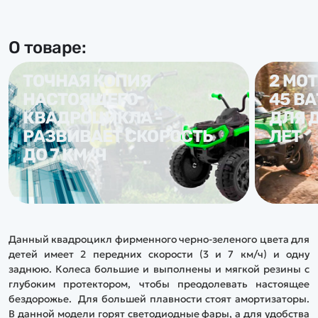
О товаре:
ТОЧНАЯ КОПИЯ
2 МО
НАСТОЯЩЕГО
45 В
КВАДРОЦИКЛА -
ДЛЯ Д
РАЗВИВАЕТ СКОРОСТЬ
ЛЕТ
ДО 7 КМ/Ч
Данный квадроцикл фирменного черно-зеленого цвета для
детей имеет 2 передних скорости (3 и 7 км/ч) и одну
заднюю. Колеса большие и выполнены и мягкой резины с
глубоким протектором, чтобы преодолевать настоящее
бездорожье. Для большей плавности стоят амортизаторы.
В данной модели горят светодиодные фары, а для удобства