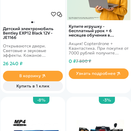
Купите игрушку -
Детский электромобиль
бесплатный урок + 6
Bentley EXP12 Black 12V -
месяцев обучения в
JE1166
подарок!
Акция! Copterdrone +
Открываются двери.
Квантастика. При покупке от
Световые и звуковые
7000 рублей получите
эффекты. Кожаное
уникальное предложение от
сиденье. Световые и
0 ₽
7 800 ₽
нашего партнера
26 240 ₽
звуковые эффекты.
Узнать подробнее
В корзину
Купить в 1 клик
-8%
-3%