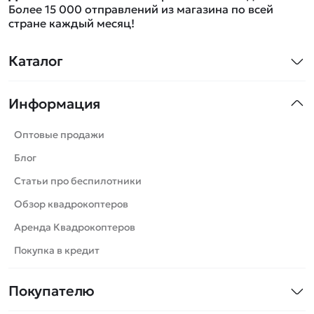
Более 15 000 отправлений из магазина по всей
стране каждый месяц!
Каталог
Квадрокоптеры
Информация
Машинки
Танки
Оптовые продажи
Вертолеты
Блог
Катера
Статьи про беспилотники
Роботы
Обзор квадрокоптеров
Самолеты
Аренда Квадрокоптеров
Сборные модели
Покупка в кредит
Детские электромобили
Покупателю
Спецтехника