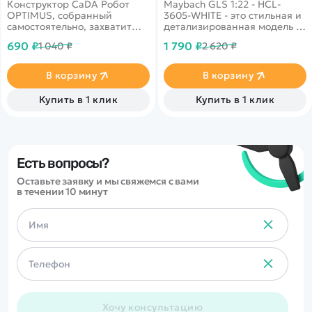
Конструктор CaDA Робот
Maybach GLS 1:22 - HCL-
OPTIMUS, собранный
3605-WHITE - это стильная и
самостоятельно, захватит
детализированная модель с
ребенка уже на этапе
кузовом DIE-CAST,
690 ₽
1 790 ₽
1 040 ₽
2 620 ₽
сборки. Получившийся
светодиодной подсветкой
робот Оптимус Прайм легко
фар и эффектным
способен превратиться в
парогенератором с
В корзину
В корзину
грузовик и превратит
подсветкой.
обычную игру в интересный
Открывающиеся двери,
Купить в 1 клик
Купить в 1 клик
сюжет из фильма.
капот и багажник делают
модель максимально
реалистичной. Отличный
вариант для игры и подарка.
Есть вопросы?
Оставьте заявку и мы свяжемся с вами
в течении 10 минут
Хочу консультацию