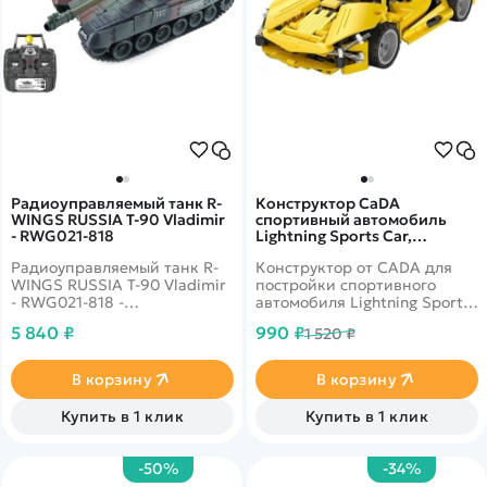
Радиоуправляемый танк R-
Конструктор CaDA
WINGS RUSSIA T-90 Vladimir
спортивный автомобиль
- RWG021-818
Lightning Sports Car,
инерционный (357 деталей)
Радиоуправляемый танк R-
Конструктор от CADA для
C52021W
WINGS RUSSIA T-90 Vladimir
постройки спортивного
- RWG021-818 -
автомобиля Lightning Sports
радиоуправляемая модель
Carиз 357 деталей. Высокая
5 840 ₽
990 ₽
1 520 ₽
российского танка с
степень детализации,
пневматической пушкой.
стильный дизайн. Оснащен
инерционным механизмом.
В корзину
В корзину
Двери открываются, руль
крутится.
Купить в 1 клик
Купить в 1 клик
-50%
-34%