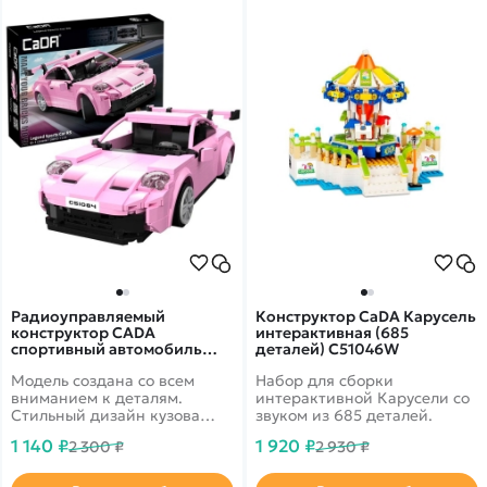
Радиоуправляемый
Конструктор CaDA Карусель
конструктор CADA
интерактивная (685
спортивный автомобиль
деталей) C51046W
Legend Sports Cars RS,
Модель создана со всем
Набор для сборки
масштаб 1:20, 280
элементов - C51084W
вниманием к деталям.
интерактивной Карусели со
Стильный дизайн кузова
звуком из 685 деталей.
полностью повторяет
1 140 ₽
1 920 ₽
2 300 ₽
2 930 ₽
оригинал, а спортивные
шины обеспечивают
наилучшее сцепление.