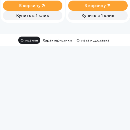
плеер с радио, который
детей, так и взрослых.
В корзину
В корзину
подарит малышу
уникальную возможность
Купить в 1 клик
Купить в 1 клик
слушать любимую музыку
прямо во время поездки.
Описание
Характеристики
Оплата и доставка