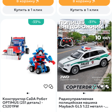
В корзину
В корзину
Машинкой можно управлять
как при помощи пульта
Купить в 1 клик
Купить в 1 клик
управления, так и
приложения на телефоне,
также можно выбрать один
-33%
-31%
из нескольких вариантов
управления.
Конструктор CaDA Робот
Радиоуправляемая
OPTIMUS (251 деталь) -
полицейская машина
C52019W
Maybach GLS 1:22 металл -
HCL-3605-WHITE