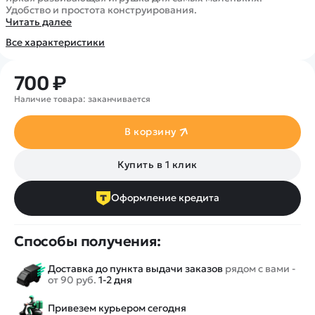
Покупателю
Вертолеты
Блог
Удобство и простота конструирования.
Читать далее
Катера
Статьи про беспилотники
Контакты
Роботы
Все характеристики
Обзор квадрокоптеров
Оплата и доставка
Самолеты
Аренда Квадрокоптеров
Помощь
700 ₽
Сборные модели
Покупка в кредит
Отследить заказ
Наличие товара: заканчивается
Детские электромобили
Оплата на сайте
Спецтехника
В корзину
Железные дороги
Конструкторы
Купить в 1 клик
Запчасти для моделей
Оформление кредита
Способы получения:
Доставка до пункта выдачи заказов
рядом с вами -
от 90 руб.
1-2 дня
Привезем курьером сегодня