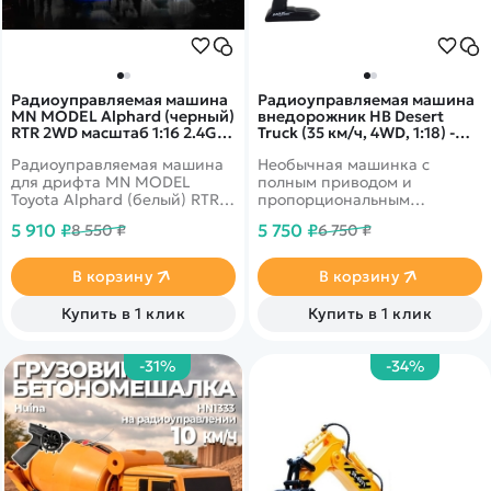
Радиоуправляемая машина
Радиоуправляемая машина
MN MODEL Alphard (черный)
внедорожник HB Desert
RTR 2WD масштаб 1:16 2.4G -
Truck (35 км/ч, 4WD, 1:18) -
MN-68|BLACK
HB-ZG1802A
Радиоуправляемая машина
Необычная машинка с
для дрифта MN MODEL
полным приводом и
Toyota Alphard (белый) RTR
пропорциональным
2WD масштаб 1:16 2.4G
управлением
5 910 ₽
5 750 ₽
8 550 ₽
6 750 ₽
В корзину
В корзину
Купить в 1 клик
Купить в 1 клик
-31%
-34%