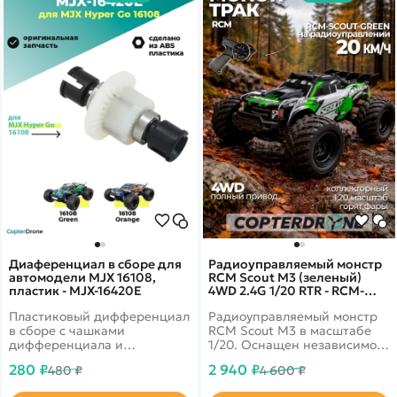
Диaференциал в сборе для
Радиоуправляемый монстр
автомодели MJX 16108,
RCM Scout M3 (зеленый)
пластик - MJX-16420E
4WD 2.4G 1/20 RTR - RCM-
SCOUT-GREEN
Пластиковый дифференциал
Радиоуправляемый монстр
в сборе с чашками
RCM Scout M3 в масштабе
дифференциала и
1/20. Оснащен независимой
подшипниками для
передней и задней
280 ₽
2 940 ₽
480 ₽
4 600 ₽
радиоуправляемых машин
подвеской.
MJX Hyper Go 16108
Пропорциональное