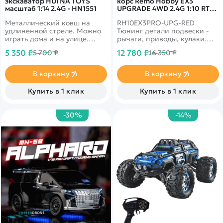
экскаватор HUI NA TOYS
корс Remo Hobby EX3
масштаб 1:14 2.4G - HN1551
UPGRADE 4WD 2.4G 1:10 RTR
RH10EX3PRO-UPG-RED
Металлический ковш на
RH10EX3PRO-UPG-RED
удлиненной стреле. Можно
Тюнинг детали подвески -
играть дома и на улице.
рычаги, приводы, кулаки.
Дальность управления более
Классический кузов и
5 350 ₽
12 780 ₽
5 700 ₽
16 350 ₽
50 метров. Игра
подвеска, скорость до 45 км/
сопровождается
ч. Полная влагозащита
реалистичными световыми и
В корзину
В корзину
звуковыми эффектами.
Купить в 1 клик
Купить в 1 клик
-30%
-14%