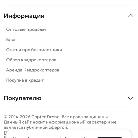
Квадрокоптеры
Информация
Машинки
Танки
Оптовые продажи
Вертолеты
Блог
Катера
Статьи про беспилотники
Роботы
Обзор квадрокоптеров
Самолеты
Аренда Квадрокоптеров
Сборные модели
Покупка в кредит
Детские электромобили
Покупателю
Спецтехника
Контакты
Железные дороги
© 2014-2026 Copter Drone. Все права защищены.
Оплата и доставка
Игрушки
Данный сайт носит информационный характер и не
является публичной офертой.
Помощь
Запчасти для моделей
Определить местоположение
Политика конфиденциальности
Карта сайта