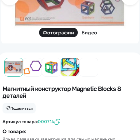
Дополнительный способ связи
WhatsApp/Мобильный
Есть вопрос? Можем связаться с вами
Фотографии
Видео
Заказать звонок
Наши соцсети:
Магнитный конструктор Magnetic Blocks 8
деталей
Каталог
Поделиться
Квадрокоптеры
Информация
Артикул товара:
000714
Машинки
О товаре:
Танки
Оптовые продажи
Яркая развивающая игрушка для самых маленьких.