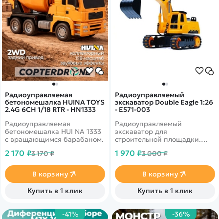
Радиоуправляемая
Радиоуправляемый
бетономешалка HUINA TOYS
экскаватор Double Eagle 1:26
2.4G 6CH 1/18 RTR - HN1333
- E571-003
Радиоуправляемая
Радиоуправляемый
бетономешалка HUI NA 1333
экскаватор для
с вращающимся барабаном.
строительной площадки.
Двигается вперед/назад,
2 170 ₽
1 970 ₽
3 170 ₽
3 000 ₽
вправо/влево. Основа
передвижения - гусеницы.
Корпус ударопрочный. Ковш
В корзину
В корзину
двигается вперёд и назад,
перемещается вверх/вниз,
Купить в 1 клик
Купить в 1 клик
может зачерпывать.
-41%
-36%