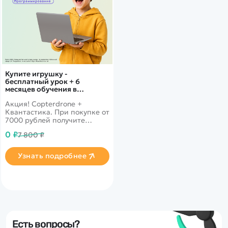
Дополнительный способ связи
WhatsApp/Мобильный
Есть вопрос? Можем связаться с вами
Заказать звонок
Купите игрушку -
бесплатный урок + 6
месяцев обучения в
подарок!
Акция! Copterdrone +
Наши соцсети:
Квантастика. При покупке от
7000 рублей получите
уникальное предложение от
0 ₽
7 800 ₽
нашего партнера
Узнать подробнее
Каталог
Квадрокоптеры
Информация
Машинки
Танки
Оптовые продажи
Есть вопросы?