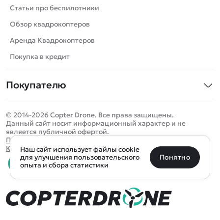
Катера
Статьи про беспилотники
Роботы
Обзор квадрокоптеров
Самолеты
Аренда Квадрокоптеров
Сборные модели
Покупка в кредит
Детские электромобили
Покупателю
Спецтехника
Контакты
Железные дороги
© 2014-2026 Copter Drone. Все права защищены.
Оплата и доставка
Игрушки
Данный сайт носит информационный характер и не
является публичной офертой.
Помощь
Запчасти для моделей
Определить местоположение
Политика конфиденциальности
Карта сайта
Наш сайт использует файлы cookie
Отследить заказ
Бренды
Санкт-Петербург
Москва
Майкоп
Уфа
Понятно
для улучшения пользовательского
опыта и сбора статистики
Оплата на сайте
Улан-Удэ
Пермь
Псков
Ростов-на-Дону
0 товаров
Очистить
Все подборки
В корзину
0 ₽
Ещё более 300 населённых пунктов
Воспользуйтесь поиском, чтобы найти нужный