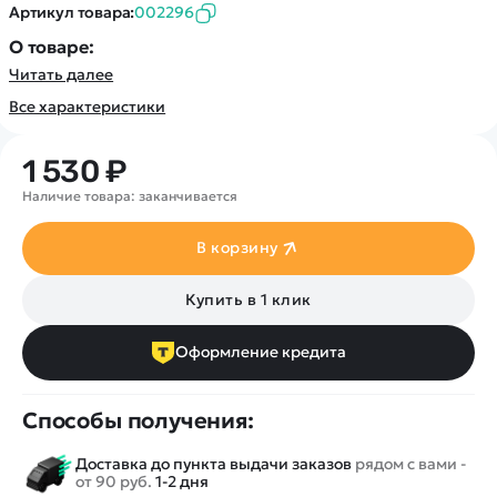
Покупателю
Вертолеты
Артикул товара:
002296
Блог
Катера
Статьи про беспилотники
О товаре:
Контакты
Роботы
Читать далее
Обзор квадрокоптеров
Оплата и доставка
Самолеты
Аренда Квадрокоптеров
Все характеристики
Помощь
Сборные модели
Покупка в кредит
Отследить заказ
Детские электромобили
1 530 ₽
Оплата на сайте
Спецтехника
Наличие товара: заканчивается
Железные дороги
В корзину
Конструкторы
Запчасти для моделей
Купить в 1 клик
Оформление кредита
Способы получения:
Доставка до пункта выдачи заказов
рядом с вами -
от 90 руб.
1-2 дня