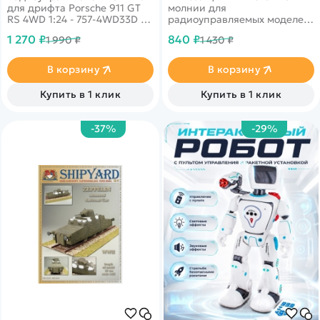
для дрифта Porsche 911 GT
молнии для
RS 4WD 1:24 - 757-4WD33D -
радиоуправляемых моделей
это машина, которая
RemoHobby 1/8 масштаба.
1 270 ₽
840 ₽
1 990 ₽
1 430 ₽
предназначена для дрифта.
Обеспечивает длительный
срок эксплуатации машинки.
В корзину
В корзину
Купить в 1 клик
Купить в 1 клик
-37%
-29%