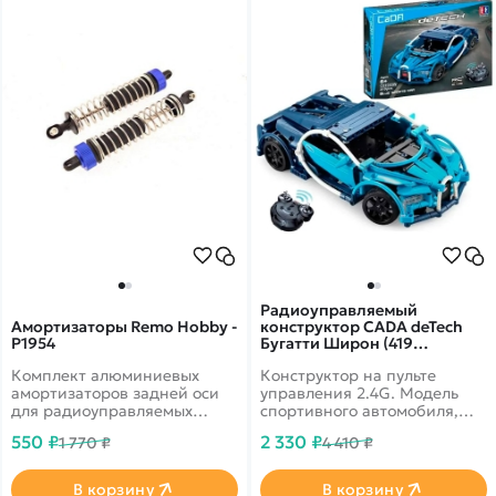
Радиоуправляемый
Амортизаторы Remo Hobby -
конструктор CADA deTech
P1954
Бугатти Широн (419
деталей) C51053W
Комплект алюминиевых
Конструктор на пульте
амортизаторов задней оси
управления 2.4G. Модель
для радиоуправляемых
спортивного автомобиля,
моделей Remo Hobby MMAX,
легко собирается и имеет
550 ₽
2 330 ₽
1 770 ₽
4 410 ₽
EX3 масштаба 1/10
открывающиеся двери,
аккумулятор в комплекте.
Конструктор подойдет для
В корзину
В корзину