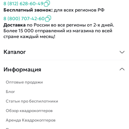
8 (812) 628-60-49
Бесплатный звонок:
для всех регионов РФ
8 (800) 707-42-60
Доставка
по России во все регионы от 2-х дней.
Более 15 000 отправлений из магазина по всей
стране каждый месяц!
Каталог
Квадрокоптеры
Информация
Машинки
Танки
Оптовые продажи
Вертолеты
Блог
Катера
Статьи про беспилотники
Роботы
Обзор квадрокоптеров
Самолеты
Аренда Квадрокоптеров
Сборные модели