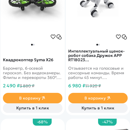
Интеллектуальный щенок-
робот собака Дружок APP
Квадрокоптер Syma X26
RT18023
(русифицированная)
Барометр, 6-осевой
Отзывается на голосовые и
гироскоп. Без видеокамеры.
сенсорные команды. Время
Флипы и перевороты 360°.
работы 45 минут.
Облет препятствий,
Управление со смартфона,
2 490 ₽
6 980 ₽
3 880 ₽
11 920 ₽
Headless Mode. Дальность 70
дистанция до 10 метров.
м. Время полета 6 минут.
Защита лопастей, корпус из
В корзину
В корзину
прочного ABS-пластика.
Купить в 1 клик
Купить в 1 клик
-68%
-47%