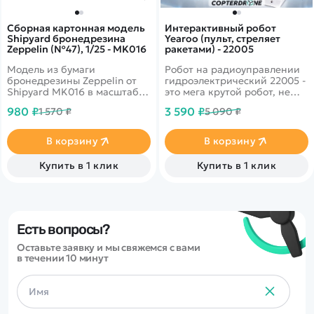
Сборная картонная модель
Интерактивный робот
Shipyard бронедрезина
Yearoo (пульт, стреляет
Zeppelin (№47), 1/25 - MK016
ракетами) - 22005
Модель из бумаги
Робот на радиоуправлении
бронедрезины Zeppelin от
гидроэлектрический 22005 -
Shipyard MK016 в масштабе
это мега крутой робот, не
1/25.
оставить равнодушным
980 ₽
3 590 ₽
1 570 ₽
5 090 ₽
никого, ребенок будет в
восторге от его
способностей. Поддержка
В корзину
В корзину
контроля жестов, (робот
будет реагировать в
Купить в 1 клик
Купить в 1 клик
соответствии с жестом),
можно запрограммировать
его движения
самостоятельно, имеет
световые и звуковые
эффекты. Полностью на
Есть вопросы?
русском языке.
Оставьте заявку и мы свяжемся с вами
в течении 10 минут