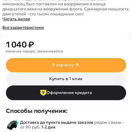
Покупателю
Вертолеты
Блог
миноносец был поставлен на вооружение в конце
двадцатого века на вооружение флота. Суммарная мощность
Катера
Статьи про беспилотники
двигателей - сто тысяч лошадиных сил!
Контакты
Роботы
Читать далее
Обзор квадрокоптеров
Оплата и доставка
Самолеты
Все характеристики
Аренда Квадрокоптеров
Помощь
Сборные модели
Покупка в кредит
Отследить заказ
Детские электромобили
1 040 ₽
Оплата на сайте
Спецтехника
Наличие товара: заканчивается
Железные дороги
В корзину
Конструкторы
Запчасти для моделей
Купить в 1 клик
Оформление кредита
Способы получения:
Доставка до пункта выдачи заказов
рядом с вами -
от 90 руб.
1-2 дня