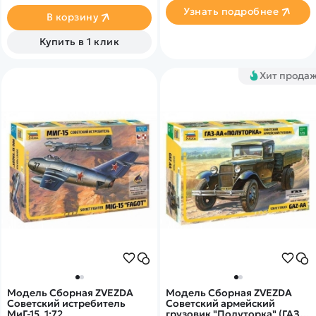
поставленных на
Узнать подробнее
вооружение ВМФ СССР.
В корзину
Основная задача - разведка
и устранения подводных
Купить в 1 клик
лодок.
Хит прода
Модель Сборная ZVEZDA
Модель Сборная ZVEZDA
Советский истребитель
Советский армейский
МиГ-15, 1:72
грузовик "Полуторка" (ГАЗ-