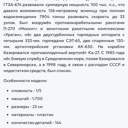
ГТЗА-674 развивали суммарную мощность 100 тыс. л.с., что
давало возможность 156-метровому эсминцу при полном
водоизмещении 7904 тонны развивать скорость до 33
узлов. Был вооружён противокорабельными ракетами
П-270 «Москит» и зенитными ракетными комплексами
«Ураган», нёс два двухтурбинных торпедных аппарата с
четырьмя 533-мм. торпедами СЭТ-65, две спаренные 130-
мм. артиллерийские установки АК-630. На корабле
базировался противолодочный вертолёт Ка-27. С 1985 года
нёс боевую службу в Средиземном море, позже базировался
в Североморске, а в 1998 году, в связи с распадом СССР и
недостатком средств, был списан.
Особенности модели:
сложность - 1/5
масштаб - 1:700
размеры - 23 см
материалы - пластик
количество деталей - 144