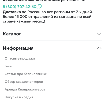
8 (800) 707-42-60
Доставка
по России во все регионы от 2-х дней.
Более 15 000 отправлений из магазина по всей
стране каждый месяц!
Каталог
Квадрокоптеры
Информация
Машинки
Танки
Оптовые продажи
Вертолеты
Блог
Катера
Статьи про беспилотники
Роботы
Обзор квадрокоптеров
Самолеты
Аренда Квадрокоптеров
Сборные модели
Покупка в кредит
Детские электромобили