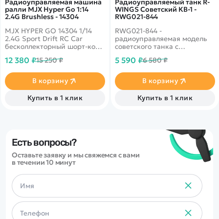
Радиоуправляемая машина
Радиоуправляемый танк R-
ралли MJX Hyper Go 1:14
WINGS Советский КВ-1 -
2.4G Brushless - 14304
RWG021-844
MJX HYPER GO 14304 1/14
RWG021-844 -
2.4G Sport Drift RC Car
радиоуправляемая модель
бесколлекторный шорт-корс
советского танка с
для дрифта и ралли. 2
пневматической пушкой.
12 380 ₽
5 590 ₽
15 250 ₽
6 580 ₽
комплекта сменных колес.
Индикатор предупреждения
Скорость 43 км/ч,
перед выстрелом и разряда
бесколлекторный двигатель.
аккумулятора.
В корзину
В корзину
Металлические детали
Высокодетализированный
шасси и подвески.
кузов с навесным
Купить в 1 клик
Купить в 1 клик
Усиленный полный привод
оборудованием. Танк КВ-1 -
4WD. Яркие светодиодные
это настоящая
фары.
коллекционная модель
советского танка,
участвовавшего в сражениях
во времена Второй мировой
Есть вопросы?
войны. Танк в точности
Оставьте заявку и мы свяжемся с вами
повторяет оригинал, имеет
в течении 10 минут
навесное оборудование. На
танке даже нанесена
надпись ''Бей фашистскую
гадину'', которую наносили
на корпус в Великую
Отечественную войну.