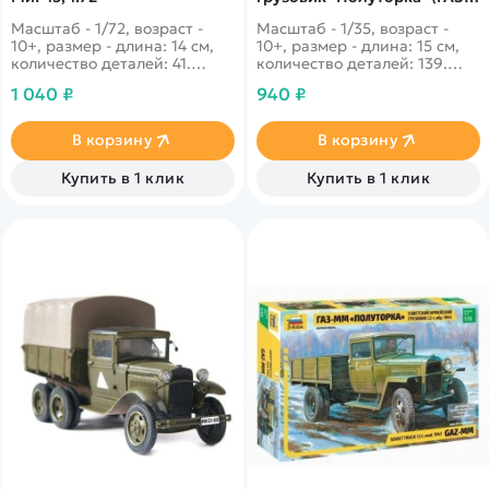
АА), 1:35
Масштаб - 1/72, возраст -
Масштаб - 1/35, возраст -
10+, размер - длина: 14 см,
10+, размер - длина: 15 см,
количество деталей: 41.
количество деталей: 139.
Один изсамых
Самый узнаваемый
1 040 ₽
940 ₽
востребованных реактивных
советский грузовик времён
самолётов прошлого века.
Великой Отечественной, из-
Зарекомендовал себя на
за веса в полторы тонны ему
В корзину
В корзину
поле сражения при
дали прозвище "Полуторка".
операциях в Корее.
Купить в 1 клик
Купить в 1 клик