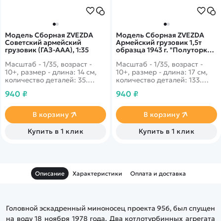
Модель Сборная ZVEZDA
Модель Сборная ZVEZDA
Советский армейский
Армейский грузовик 1,5т
грузовик (ГАЗ-ААА), 1:35
образца 1943 г. "Полуторка"
(ГАЗ–ММ), 1:35
Масштаб - 1/35, возраст -
Масштаб - 1/35, возраст -
10+, размер - длина: 14 см,
10+, размер - длина: 17 см,
количество деталей: 35.
количество деталей: 133.
Самый узнаваемый
Самый узнаваемый
940 ₽
940 ₽
советский грузовик времён
советский грузовик времён
Великой Отечественной.
Великой Отечественной.
Доставлял оружие и
Данная модификация была
В корзину
В корзину
продовольствие по Дороге
вынужденной мерой во
Жихни в блокадный
время Великой
Купить в 1 клик
Купить в 1 клик
Ленинград.
Отечественной, очень много
элементов либо убрали,
либо оптимизировали.
Описание
Характеристики
Оплата и доставка
Головной эскадренный миноносец проекта 956, был спущен
на воду 18 ноября 1978 года. Два котлотурбинных агрегата