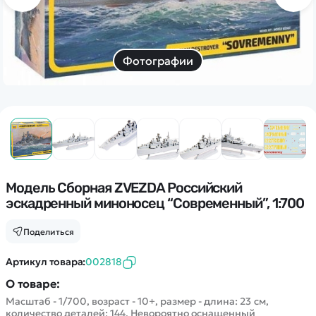
Дополнительный способ связи
WhatsApp/Мобильный
Есть вопрос? Можем связаться с вами
Фотографии
Заказать звонок
Наши соцсети:
Модель Сборная ZVEZDA Российский
эскадренный миноносец “Современный”, 1:700
Каталог
Поделиться
Квадрокоптеры
Артикул товара:
002818
Информация
Машинки
О товаре:
Танки
Масштаб - 1/700, возраст - 10+, размер - длина: 23 см,
Оптовые продажи
количество деталей: 144. Невороятно оснащенный