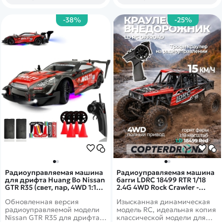
-38%
-25%
Радиоуправляемая машина
Радиоуправляемая машина
для дрифта Huang Bo Nissan
багги LDRC 18499 RTR 1/18
GTR R35 (свет, пар, 4WD 1:14)
2.4G 4WD Rock Crawler -
- RC-18B-1
LD18499R
Обновленная версия
Изысканная динамическая
радиоуправляемой модели
модель RC, идеальная копия
Nissan GTR R35 для дрифта с
классической модели для