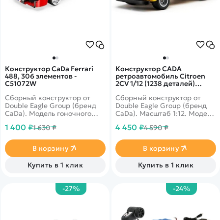
Конструктор CaDa Ferrari
Конструктор CADA
488, 306 элементов -
ретроавтомобиль Citroen
C51072W
2CV 1/12 (1238 деталей)
C61026W
Сборный конструктор от
Сборный конструктор от
Double Eagle Group (бренд
Double Eagle Group (бренд
CaDa). Модель гоночного
CaDa). Масштаб 1:12. Модель
автомобиля Ferrari 488 из
автомобиля из 1238 деталей,
1 400 ₽
4 450 ₽
1 630 ₽
4 590 ₽
306 деталей,
легко собирается, имеет
интерактивная, на
открывающиеся двери,
радиоуправлении, с пультом
капот и багажник. Цвет -
В корзину
В корзину
ДУ в комплекте. Скорость
жёлтый. В модель может
машинки - 3,8 км/ч. Питание
быть установлена
Купить в 1 клик
Купить в 1 клик
осуществляется от батареек.
электроника.
Цвет - красный.
-27%
-24%