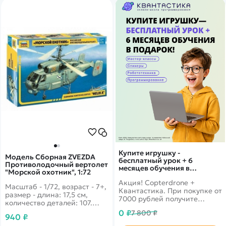
Купите игрушку -
Модель Сборная ZVEZDA
бесплатный урок + 6
Противолодочный вертолет
месяцев обучения в
"Морской охотник", 1:72
подарок!
Акция! Copterdrone +
Масштаб - 1/72, возраст - 7+,
Квантастика. При покупке от
размер - длина: 17,5 см,
7000 рублей получите
количество деталей: 107.
уникальное предложение от
Интереснейший экземпляр
0 ₽
7 800 ₽
нашего партнера
940 ₽
среди вертолётов,