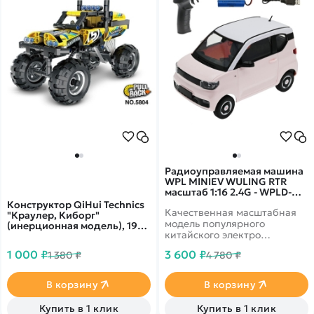
Радиоуправляемая машина
WPL MINIEV WULING RTR
масштаб 1:16 2.4G - WPLD-
32MINI|PINK
Конструктор QiHui Technics
Качественная масштабная
"Краулер, Киборг"
модель популярного
(инерционная модель), 199
китайского электро
деталей - QH5804
автомобиля Mini EV, на
1 000 ₽
3 600 ₽
1 380 ₽
4 780 ₽
дистанционном управлении.
В корзину
В корзину
Купить в 1 клик
Купить в 1 клик