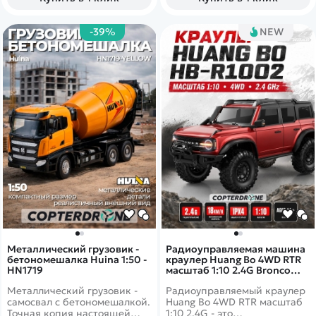
-39%
NEW
Металлический грузовик -
Радиоуправляемая машина
бетономешалка Huina 1:50 -
краулер Huang Bo 4WD RTR
HN1719
масштаб 1:10 2.4G Bronco
Red - HB-R1002
Металлический грузовик -
Радиоуправляемый краулер
самосвал с бетономешалкой.
Huang Bo 4WD RTR масштаб
Точная копия настоящей
1:10 2.4G - это