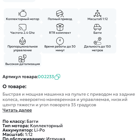
Покупателю
Вертолеты
Блог
Катера
Статьи про беспилотники
Контакты
Роботы
Коллекторный мотор
Полный привод
Масштаб 1:12
Обзор квадрокоптеров
Оплата и доставка
Самолеты
Аренда Квадрокоптеров
Помощь
Частота 2.4 Ghz
RTR комплект
Багги
Сборные модели
Покупка в кредит
Отследить заказ
Детские электромобили
Пропорциональное
Время работы до 30
Дальность до 150
Оплата на сайте
управление
минут
метров
Спецтехника
Железные дороги
Высокая детализация
Конструкторы
Артикул товара:
002233
Запчасти для моделей
О товаре:
Быстрая и мощная машинка на пульте с приводом на задние
колеса, невероятно маневренная и управляемая, низкий
центр тяжести и угол поворота 35 градусов
Читать далее
По классу:
Багги
Тип мотора:
Коллекторный
Аккумулятор:
Li-Po
Масштаб:
1:12
По обслуживанию:
Игрушка