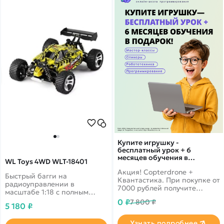
Купите игрушку -
бесплатный урок + 6
месяцев обучения в
WL Toys 4WD WLT-18401
подарок!
Акция! Copterdrone +
Быстрый багги на
Квантастика. При покупке от
радиоуправлении в
7000 рублей получите
масштабе 1:18 с полным
уникальное предложение от
приводом, амортизаторами
0 ₽
7 800 ₽
нашего партнера
5 180 ₽
и независимой подвеской.
Узнать подробнее