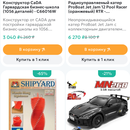
Конструктор CaDA
Радиоуправляемый катер
Гарвардская бизнес-школа
ProBoat Jet Jam 12 Pool Racer
(1056 деталей) - C66016W
(оранжевый) RTR -
PRB08031T1
Конструктор от CADA для
Неопрокидывающийся
постройки гарвардской
катер ProBoat Jet Jam с
бизнес-школы из 1056
коллекторным двигателем
деталей. Спроектирована на
390 класса.
3 040 ₽
6 270 ₽
4 260 ₽
8 100 ₽
основе библиотеки Бейкера,
знакового здания
Гарвардской школы бизнеса,
В корзину
В корзину
выполненного в
неоклассическом
Купить в 1 клик
Купить в 1 клик
архитектурном стиле и
изысканного внешнего вида.
-65%
-21%