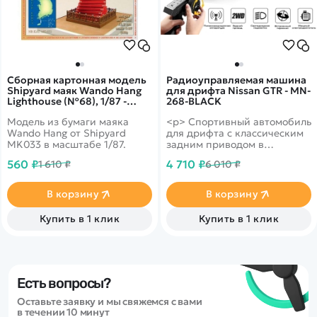
Сборная картонная модель
Радиоуправляемая машина
Shipyard маяк Wando Hang
для дрифта Nissan GTR - MN-
Lighthouse (№68), 1/87 -
268-BLACK
MK033
Модель из бумаги маяка
<p> Cпортивный автомобиль
Wando Hang от Shipyard
для дрифта с классическим
MK033 в масштабе 1/87.
задним приводом в
масштабе 1:16, который
560 ₽
4 710 ₽
1 610 ₽
6 010 ₽
поставляется в полностью
готовом к использованию
виде </p>
В корзину
В корзину
Купить в 1 клик
Купить в 1 клик
Есть вопросы?
Оставьте заявку и мы свяжемся с вами
в течении 10 минут