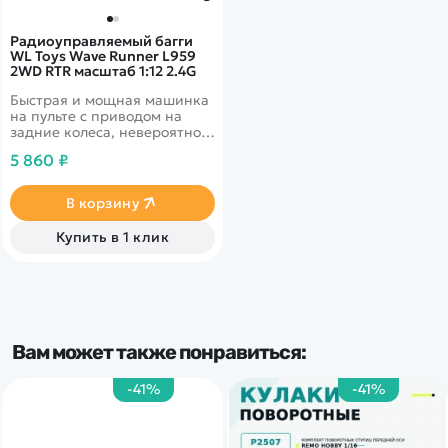
Радиоуправляемый багги
WL Toys Wave Runner L959
2WD RTR масштаб 1:12 2.4G
Быстрая и мощная машинка
на пульте с приводом на
задние колеса, невероятно
маневренная и
5 860 ₽
управляемая, низкий центр
тяжести и угол поворота 35
градусов
В корзину
Купить в 1 клик
Вам может также понравиться:
-41%
-41%