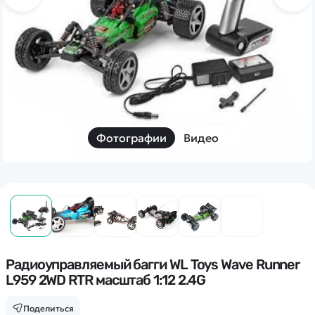
Дополнительный способ связи
WhatsApp/Мобильный
Есть вопрос? Можем связаться с вами
Заказать звонок
Фотографии
Видео
Наши соцсети:
Каталог
Квадрокоптеры
Радиоуправляемый багги WL Toys Wave Runner
Информация
L959 2WD RTR масштаб 1:12 2.4G
Машинки
Танки
Оптовые продажи
Поделиться