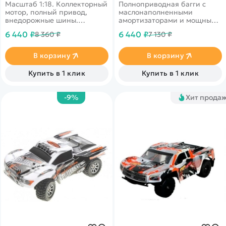
Масштаб 1:18. Коллекторный
Полноприводная багги с
мотор, полный привод,
маслонаполненными
внедорожные шины.
амортизаторами и мощным
Скорость до 35 км/ч, время
коллекторным
6 440 ₽
6 440 ₽
8 360 ₽
7 130 ₽
работы 10-15 минут,
электродвигателем
дальность до 100 м.
В корзину
В корзину
Купить в 1 клик
Купить в 1 клик
-9%
Хит прода