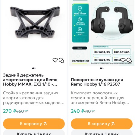
Задний держатель
амортизаторов для Remo
Поворотные кулаки для
Hobby MMAX, EX3 1/10 -
Remo Hobby 1/16 P2507
P2318 / для моделей
Стойка крепления задних
Комплект поворотных
RH1031/1035 и 10EX3
амортизаторов для
ступиц передней оси для
радиоуправляемых моделей
автомоделей Remo Hobby
Remo Hobby MMAX, EX3
масштаба 1/16: SMAX RH1631,
270 ₽
240 ₽
460 ₽
410 ₽
масштаба 1/10
Dingo RH1651, Rocket RH1621
В корзину
В корзину
Купить в 1 клик
Купить в 1 клик