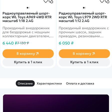
Радиоуправляемый шорт-
Радиоуправляемый шорт-
корс WL Toys A969 4WD RTR
корс WL Toys L979 2WD RTR
масштаб 1:18 2.4G
масштаб 1:12 2.4G
Проходимый внедорожник
Проходимый внедорожник с
для бездорожья с мощным
прочным шасси, задним
коллекторным двигателем,
приводом, резиновыми
резиновые колеса, 4
колесам и влагозащитой
6 440 ₽
6 050 ₽
7 130 ₽
амортизатора
электроники для заездов в
плохую погоду
В корзину
В корзину
Купить в 1 клик
Купить в 1 клик
Описание
Характеристики
Оплата и доставка