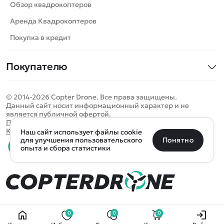
Роботы
Обзор квадрокоптеров
Самолеты
Аренда Квадрокоптеров
Сборные модели
Покупка в кредит
Детские электромобили
Покупателю
Спецтехника
Контакты
Железные дороги
© 2014-2026 Copter Drone. Все права защищены.
Оплата и доставка
Игрушки
Данный сайт носит информационный характер и не
является публичной офертой.
Помощь
Запчасти для моделей
Определить местоположение
Политика конфиденциальности
Карта сайта
Наш сайт использует файлы cookie
Отследить заказ
Бренды
Санкт-Петербург
Москва
Майкоп
Уфа
Понятно
для улучшения пользовательского
опыта и сбора статистики
Оплата на сайте
Улан-Удэ
Пермь
Псков
Ростов-на-Дону
0 товаров
Очистить
Все подборки
В корзину
0 ₽
Ещё более 300 населённых пунктов
Воспользуйтесь поиском, чтобы найти нужный
0
0
0