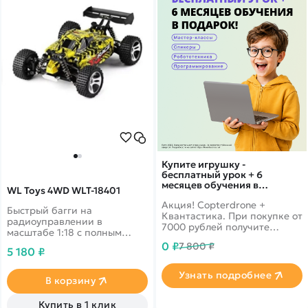
Купите игрушку -
бесплатный урок + 6
месяцев обучения в
WL Toys 4WD WLT-18401
подарок!
Акция! Copterdrone +
Быстрый багги на
Квантастика. При покупке от
радиоуправлении в
7000 рублей получите
масштабе 1:18 с полным
уникальное предложение от
приводом, амортизаторами
0 ₽
7 800 ₽
нашего партнера
5 180 ₽
и независимой подвеской.
Узнать подробнее
В корзину
Купить в 1 клик