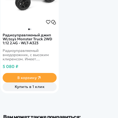
Радиоуправляемый джип
WLtoys Monster Truck 2WD
1:12 2.4G - WLT-A323
Радиоуправляемый
внедорожник, с высоким
клиренсом. Имеет
максимальную скорость 30
5 080 ₽
км в час. Хорошая
влагозащита установленная
производителем.&nbsp;
В корзину
Купить в 1 клик
Вам может также понравиться: