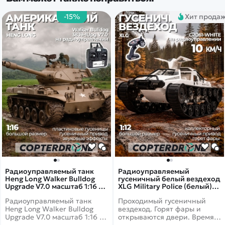
-15%
Хит прода
Радиоуправляемый танк
Радиоуправляемый
Heng Long Walker Bulldog
гусеничный белый вездеход
Upgrade V7.0 масштаб 1:16 -
XLG Military Police (белый)
3839-1Upg V7.0
RTR масштаб 1:12 2.4G -
Радиоуправляемый танк
Проходимый гусеничный
G2061-WHITE
Heng Long Walker Bulldog
вездеход. Горят фары и
Upgrade V7.0 масштаб 1:16 -
открываются двери. Время