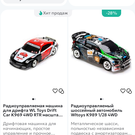
Хит продаж
-28%
Радиоуправляемая машина
Радиоуправляемый
для дрифта WL Toys Drift
шоссейный автомобиль
Car K969 4WD RTR масштаб
Wltoys K989 1/28 4WD
1:28 2.4G
Дрифтовая машинка для
Металлическое шасси,
начинающих, простое
польностью независимая
управление и прочное
подвеска с амортизаторами,