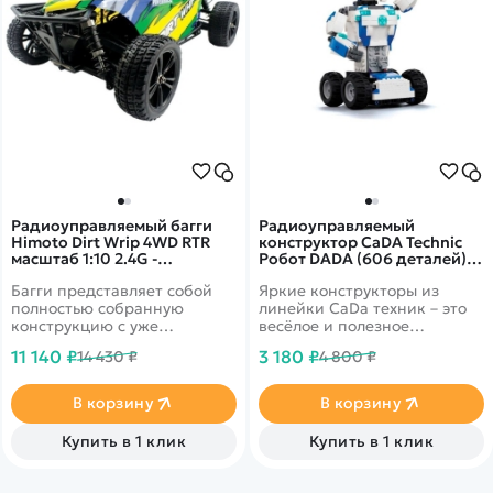
Радиоуправляемый багги
Радиоуправляемый
Himoto Dirt Wrip 4WD RTR
конструктор CaDA Technic
масштаб 1:10 2.4G -
Робот DADA (606 деталей)
E10DB|31700
C51028W
Багги представляет собой
Яркие конструкторы из
полностью собранную
линейки CaDa техник – это
конструкцию с уже
весёлое и полезное
установленным техническим
времяпровождение. Такой
11 140 ₽
3 180 ₽
14 430 ₽
4 800 ₽
оснащением. Для его
конструктор принесёт
создания были
ребёнку массу удовольствия,
использованы только
а также поможет развить
В корзину
В корзину
проверенные материалы и
моторику рук, логическое
оборудование.
мышление, творческие
Купить в 1 клик
Купить в 1 клик
способности. В линейку
CaDa техник входят самые
разнообразные модели.