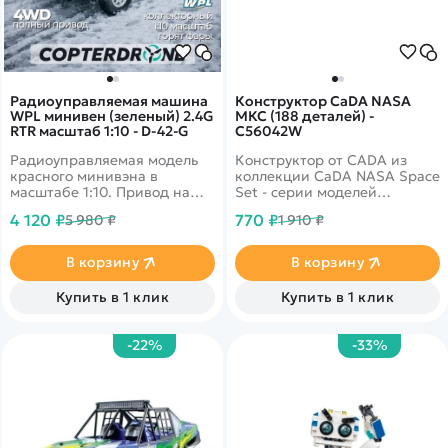
Радиоуправляемая машина
Конструктор CaDA NASA
WPL минивен (зеленый) 2.4G
МКС (188 деталей) -
RTR масштаб 1:10 - D-42-G
C56042W
Радиоуправляемая модель
Конструктор от CADA из
красного минивэна в
коллекции CaDA NASA Space
масштабе 1:10. Привод на
Set - серии моделей
задние колеса, время
космоса.
4 120 ₽
770 ₽
5 980 ₽
1 910 ₽
работы - до 30-50 минут,
светодиодные фары.
Скорость 10 км/ч.
В корзину
В корзину
Купить в 1 клик
Купить в 1 клик
-22%
-33%