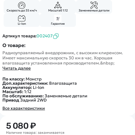
Покупателю
Вертолеты
Блог
Катера
Скорость до 35 км/ч
Масштаб 1:12
Заменяемые детали
Статьи про беспилотники
Контакты
Роботы
Обзор квадрокоптеров
Оплата и доставка
Li-Ion
Гарантия
Самолеты
Аренда Квадрокоптеров
Помощь
Сборные модели
Артикул товара:
002407
Покупка в кредит
Отследить заказ
Детские электромобили
О товаре:
Оплата на сайте
Спецтехника
Радиоуправляемый внедорожник, с высоким клиренсом.
Имеет максимальную скорость 30 км в час. Хорошая
Железные дороги
влагозащита установленная производителем.&nbsp;
Читать далее
Конструкторы
Запчасти для моделей
По классу:
Монстр
Доп.характеристики:
Влагозащита
Аккумулятор:
Li-Ion
Масштаб:
1:12
По обслуживанию:
Заменяемые детали
Привод
Задний 2WD
Все характеристики
5 080 ₽
Наличие товара: заканчивается