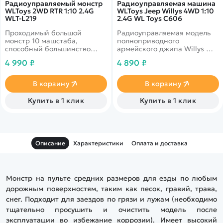
Радиоуправляемый монстр
Радиоуправляемая машина
WLToys 2WD RTR 1:10 2.4G
WLToys Jeep Willys 4WD 1:10
WLT-L219
2.4G WL Toys C606
Проходимый большой
Радиоуправляемая модель
монстр 10 машстаба,
полноприводного
способный большинство
армейского джипа Willys MB
преград на своем пути,
в масштабе 1:10
4 990 ₽
4 890 ₽
разгоняться до 35 км в час.
Монстр подойдет как для
начинающих пользователей,
В корзину
В корзину
так и для более
продвинутых моделистов.
Купить в 1 клик
Купить в 1 клик
Описание
Характеристики
Оплата и доставка
Монстр на пульте средних размеров для езды по любым
дорожным поверхностям, таким как песок, гравий, трава,
снег. Подходит для заездов по грязи и лужам (необходимо
тщательно просушить и очистить модель после
эксплуатации во избежание коррозии). Имеет высокий