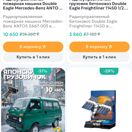
пожарная машина Double
грузовик бетоновоз Double
Eagle Mercedes-Benz ANTOS
Eagle Freightliner 114SD 1/20
1/20 2.4G RTR - E667-003
2.4G RTR - E558-003
Радиоуправляемая
Радиоуправляемый
пожарная машина Mercedes-
бетоновоз Double Eagle
Benz ANTOS E667-003 в
Freightliner 114SD в
масштабе 1/20.
масштабе 1:20. Вращение
10 650 ₽
3 860 ₽
19 260 ₽
7 130 ₽
Полномасштабное
барабана на 360°.
управление лестницей,
Открываются двери.
распыление воды с
Световые и звуковые
В корзину
В корзину
помощью одной кнопки,
эффекты.
звуковые и световые
Купить в 1 клик
Купить в 1 клик
эффекты.
-31%
-59%