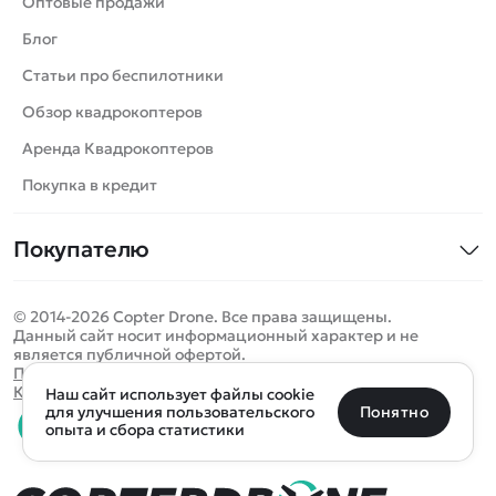
Оптовые продажи
Вертолеты
Блог
Катера
Статьи про беспилотники
Роботы
Обзор квадрокоптеров
Самолеты
Аренда Квадрокоптеров
Сборные модели
Покупка в кредит
Детские электромобили
Покупателю
Спецтехника
Контакты
Железные дороги
© 2014-2026 Copter Drone. Все права защищены.
Оплата и доставка
Игрушки
Данный сайт носит информационный характер и не
является публичной офертой.
Помощь
Запчасти для моделей
Определить местоположение
Политика конфиденциальности
Карта сайта
Наш сайт использует файлы cookie
Отследить заказ
Бренды
Санкт-Петербург
Москва
Майкоп
Уфа
Понятно
для улучшения пользовательского
опыта и сбора статистики
Оплата на сайте
Улан-Удэ
Пермь
Псков
Ростов-на-Дону
0 товаров
Очистить
Все подборки