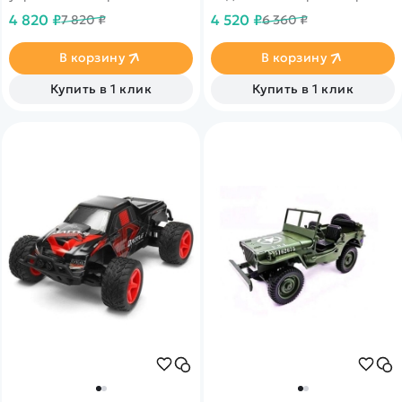
шасси с полным приводом и
отличная модель для
4 820 ₽
4 520 ₽
7 820 ₽
6 360 ₽
специально
начинающих
подготовленными колесами
В корзину
В корзину
Купить в 1 клик
Купить в 1 клик