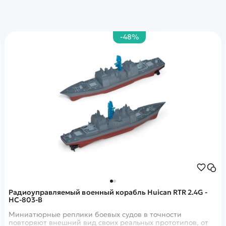
-48%
Радиоуправляемый военный корабль Huican RTR 2.4G -
HC-803-B
Миниатюрные реплики боевых судов в точности
повторяют внешний вид своих реальных прототипов, от