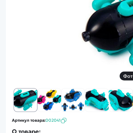
Смотреть
Запчасти
Дроны с 4k камеро
Уцененные товары
Просмотренные товары
Скид
Скоростной катер
Вертолетик для дет
Машины 1 к 10
Фот
Смотреть
Артикул товара:
002041
О товаре: