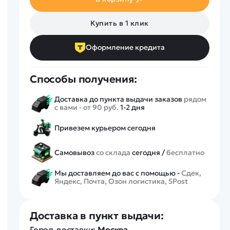
Спецтехника
Железные дороги
Купить в 1 клик
Конструкторы
Запчасти для моделей
Оформление кредита
Способы получения:
Доставка до пункта выдачи заказов
рядом
с вами - от 90 руб.
1-2 дня
Привезем курьером сегодня
Самовывоз
со склада
сегодня /
бесплатно
Мы доставляем до вас с помощью -
Сдек,
Яндекс, Почта, Озон логистика, 5Post
Доставка в пункт выдачи:
Город доставки:
Москва