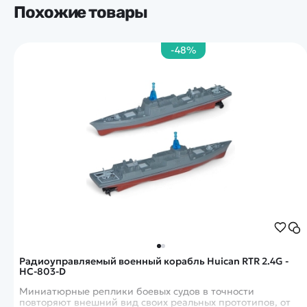
Похожие товары
-48%
Радиоуправляемый военный корабль Huican RTR 2.4G -
HC-803-D
Миниатюрные реплики боевых судов в точности
повторяют внешний вид своих реальных прототипов, от