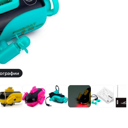
й
Заказать звонок
ки
ей ну пульте
Наши соцсети:
-30%
ографии