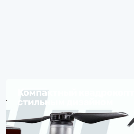
Компактный квадрокопт
стильным дизайном