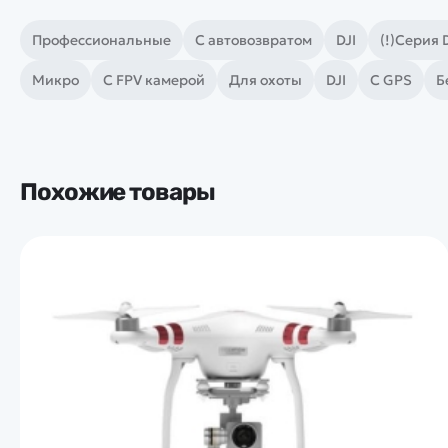
Профессиональные
С автовозвратом
DJI
(!)Серия 
Микро
С FPV камерой
Для охоты
DJI
С GPS
Б
Похожие товары