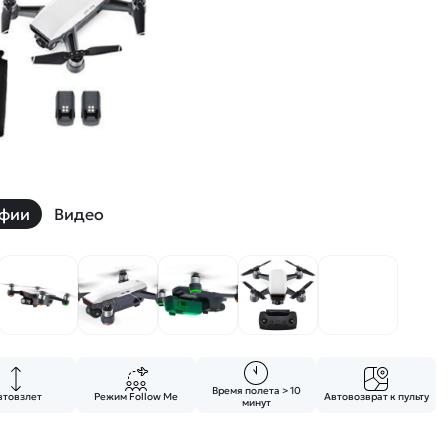
й
Заказать звонок
ки
ей ну пульте
Наши соцсети:
фии
Видео
-30%
Время полета > 10
втовзлет
Режим Follow Me
Автовозврат к пульту
минут