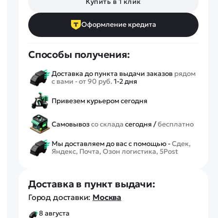
Купить в 1 клик
Спецтехника
Железные дороги
Оформление кредита
Конструкторы
Запчасти для моделей
Способы получения:
Доставка до пункта выдачи заказов
рядом
с вами - от 90 руб.
1-2 дня
Привезем курьером сегодня
Самовывоз
со склада
сегодня /
бесплатно
Мы доставляем до вас с помощью -
Сдек,
Яндекс, Почта, Озон логистика, 5Post
Доставка в пункт выдачи:
Город доставки:
Москва
8 августа