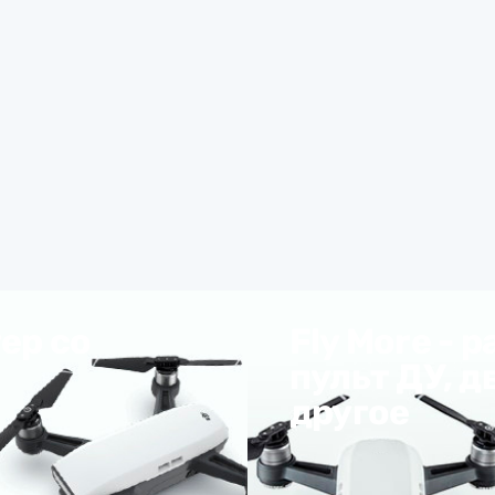
ер со
Fly More -
пульт ДУ, д
другое