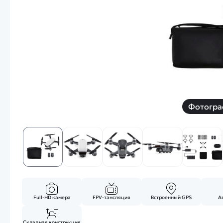
Смотреть
Запчасти
Дроны с 4k камеро
Уцененные товары
Просмотренные товары
Скид
Скоростной катер
Вертолетик для дет
Машины 1 к 10
Фотогра
Смотреть
Full-HD камера
FPV-тансляция
Встроенный GPS
А
Складная конструкция