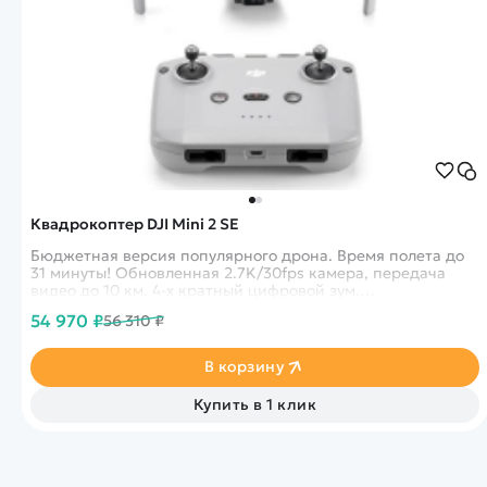
Квадрокоптер DJI Mini 2 SE
Бюджетная версия популярного дрона. Время полета до
31 минуты! Обновленная 2.7K/30fps камера, передача
видео до 10 км. 4-х кратный цифровой зум.
Сопротивление ветру до 38 км/ч (11 м/с)
54 970 ₽
56 310 ₽
В корзину
Купить в 1 клик