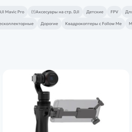
DJI Mavic Pro
(!)Аксесуары на стр. DJI
Детские
FPV
Дл
есколлекторные
Дорогие
Квадрокоптеры с Follow Me
М