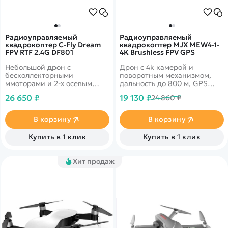
Радиоуправляемый
Радиоуправляемый
квадрокоптер C-Fly Dream
квадрокоптер MJX MEW4-1-
FPV RTF 2.4G DF801
4K Brushless FPV GPS
Небольшой дрон с
Дрон с 4k камерой и
бесколлекторными
поворотным механизмом,
ммоторами и 2-х осевым
дальность до 800 м, GPS
стабилизационным
возврат, автовзлет и посадка
26 650 ₽
19 130 ₽
24 860 ₽
подвесом камеры. Вес 248
грамм! Видео 1920 * 1080 с
трасляцией в режиме
В корзину
В корзину
реального времени.
Функции следуй за мной и
Купить в 1 клик
Купить в 1 клик
облет по точкам. Дальность
1200 метров
Хит продаж