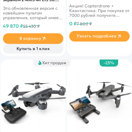
Покупателю
Вертолеты
подарок!
Блог
GPS
Акция! Copterdrone +
Это обновленная версия с
Катера
Квантастика. При покупке от
Статьи про беспилотники
новейшим пультом
Контакты
7000 рублей получите
Роботы
управления, который имеет
Обзор квадрокоптеров
уникальное предложение от
Оплата и доставка
встроенный 5.5-дюймовый
0 ₽
7 800 ₽
нашего партнера
49 870 ₽
Самолеты
55 430 ₽
цветной экран высокой
Аренда Квадрокоптеров
Помощь
четкости
Сборные модели
Узнать подробнее
Покупка в кредит
В корзину
Отследить заказ
Детские электромобили
Оплата на сайте
Купить в 1 клик
Спецтехника
Железные дороги
Хит продаж
-23%
Конструкторы
Запчасти для моделей