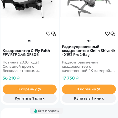
Радиоуправляемый
Квадрокоптер C-Fly Faith
квадрокоптер Xinlin Shive 4k
FPV RTF 2.4G DF806
- X193 Pro2-Bag
Новинка 2020 года!
Радиоуправляемый
Складной дрон с
квадрокоптер с
бесколлекторными
качественной 4К камерой.
моторами и 3-х осевым
Складной форм фактор
36 210 ₽
17 730 ₽
стабилизационным
облегчит Вам логистику
подвесом камеры. Видео Full
квадрокоптера в поездках.
HD 1080p с трасляцией в
Установлены новые тихие и
В корзину
В корзину
режиме реального времени.
мощные бесколлекторные
Функции следуй за мной и
двигатели.&nbsp;
Купить в 1 клик
Купить в 1 клик
облет по точкам. Дальность
1500 метров, время полета
до 25 минут
Хит продаж