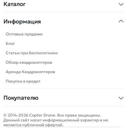
Каталог
Квадрокоптеры
Информация
Машинки
Танки
Оптовые продажи
Вертолеты
Блог
Катера
Статьи про беспилотники
Роботы
Обзор квадрокоптеров
Самолеты
Аренда Квадрокоптеров
Сборные модели
Покупка в кредит
Детские электромобили
Покупателю
Спецтехника
Контакты
Железные дороги
© 2014-2026 Copter Drone. Все права защищены.
Оплата и доставка
Игрушки
Данный сайт носит информационный характер и не
является публичной офертой.
Помощь
Запчасти для моделей