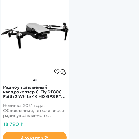
Радиоуправляемый
квадрокоптер C-Fly DF808
Faith 2 White 4K HD GPS RTF
2.4G
Новинка 2021 года!
Обновленная, вторая версия
радиоуправляемого
квадрокоптера C-Fly Faith.
18 790 ₽
Время полёта увеличилось
до 35 минут. Дистанция
передачи видео 3 км. GPS.
В корзину