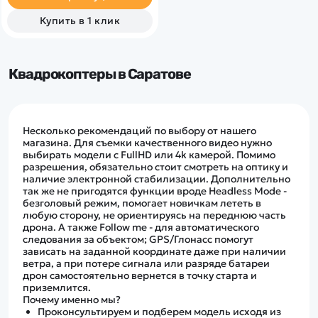
Модель складная.
Аккумулятор на 3100 мАч.
Купить в 1 клик
Квадрокоптеры в Саратове
Несколько рекомендаций по выбору от нашего
магазина. Для съемки качественного видео нужно
выбирать модели с FullHD или 4k камерой. Помимо
разрешения, обязательно стоит смотреть на оптику и
наличие электронной стабилизации. Дополнительно
так же не пригодятся функции вроде Headless Mode -
безголовый режим, помогает новичкам лететь в
любую сторону, не ориентируясь на переднюю часть
дрона. А также Follow me - для автоматического
следования за объектом; GPS/Глонасс помогут
зависать на заданной координате даже при наличии
ветра, а при потере сигнала или разряде батареи
дрон самостоятельно вернется в точку старта и
приземлится.
Почему именно мы?
Проконсультируем и подберем модель исходя из