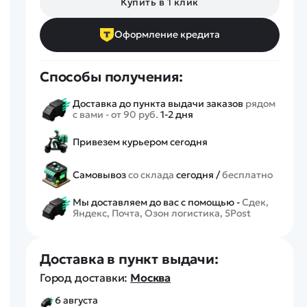
Купить в 1 клик
Спецтехника
Железные дороги
Оформление кредита
Конструкторы
Запчасти для моделей
Способы получения:
Доставка до пункта выдачи заказов
рядом
с вами - от 90 руб.
1-2 дня
Привезем курьером сегодня
Самовывоз
со склада
сегодня /
бесплатно
Мы доставляем до вас с помощью -
Сдек,
Яндекс, Почта, Озон логистика, 5Post
Доставка в пункт выдачи:
Город доставки:
Москва
6 августа