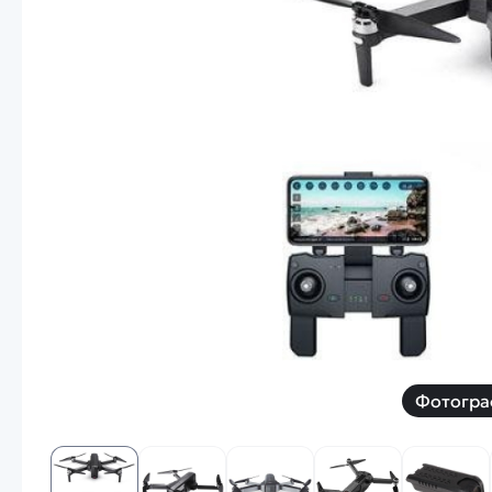
Смотреть
Запчасти
Дроны с 4k камеро
Уцененные товары
Просмотренные товары
Скид
Скоростной катер
Вертолетик для дет
Машины 1 к 10
Смотреть
Фотогра