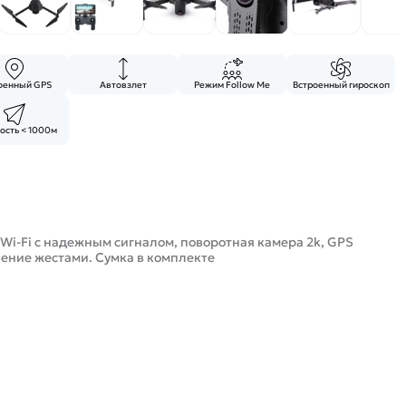
оенный GPS
Автовзлет
Режим Follow Me
Встроенный гироскоп
ость < 1000м
 Wi-Fi с надежным сигналом, поворотная камера 2k, GPS
ление жестами. Сумка в комплекте