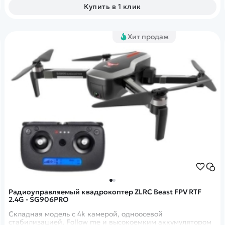
Купить в 1 клик
Хит продаж
Радиоуправляемый квадрокоптер ZLRC Beast FPV RTF
2.4G - SG906PRO
Складная модель с 4k камерой, одноосевой
стабилизацией, Follow me и высокоемким аккумулятором