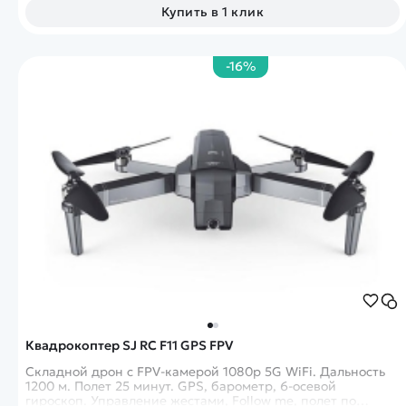
Купить в 1 клик
-16%
Квадрокоптер SJ RC F11 GPS FPV
Складной дрон с FPV-камерой 1080p 5G WiFi. Дальность
1200 м. Полет 25 минут. GPS, барометр, 6-осевой
гироскоп. Управление жестами, Follow me, полет по