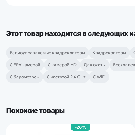
Этот товар находится в следующих к
Радиоуправляемые квадрокоптеры
Квадрокоптеры
С FPV камерой
С камерой HD
Для охоты
Бесколле
С барометром
С частотой 2.4 GHz
С WiFi
Похожие товары
-20%