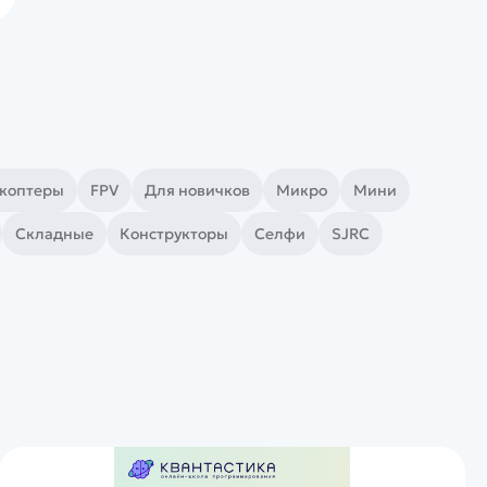
окоптеры
FPV
Для новичков
Микро
Мини
Складные
Конструкторы
Селфи
SJRC