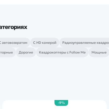
атегориях
С автовозвратом
С HD камерой
Радиоуправляемые квадр
кторные
Дорогие
Квадрокоптеры с Follow Me
Мощные
-9%