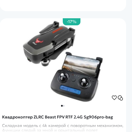
-17%
Квадрокоптер ZLRC Beast FPV RTF 2.4G Sg906pro-bag
Складная модель с 4k камерой с поворотным механизмом,
функции следуй за мной и орьитальный полет