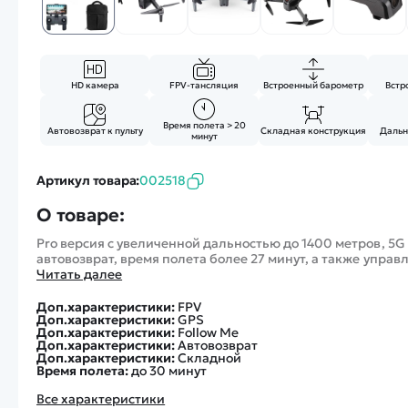
HD камера
FPV-тансляция
Встроенный барометр
Встр
Время полета > 20
Автовозврат к пульту
Складная конструкция
Дальн
минут
Артикул товара:
002518
О товаре:
Pro версия с увеличенной дальностью до 1400 метров, 5G
автовозврат, время полета более 27 минут, а также управ
Читать далее
Доп.характеристики:
FPV
Доп.характеристики:
GPS
Доп.характеристики:
Follow Me
Доп.характеристики:
Автовозврат
Доп.характеристики:
Складной
Время полета:
до 30 минут
Все характеристики