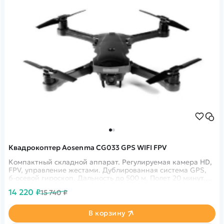
Квадрокоптер Aosenma CG033 GPS WIFI FPV
Компактный складной аппарат. Регулируемая камера HD,
FPV, управление жестами. Дублированная система GPS,
6-осевой гироскоп. Дальность до 500 м. Полет 20 минут.
Headless Mode, Follow Me.
14 220 ₽
15 740 ₽
В корзину