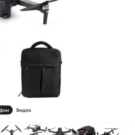
й
Заказать звонок
ки
ей ну пульте
Наши соцсети:
-30%
фии
Видео