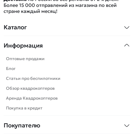
Более 15 000 отправлений из магазина по всей
стране каждый месяц!
Каталог
Квадрокоптеры
Информация
Машинки
Танки
Оптовые продажи
Вертолеты
Блог
Катера
Статьи про беспилотники
Роботы
Обзор квадрокоптеров
Самолеты
Аренда Квадрокоптеров
Сборные модели
Покупка в кредит
Детские электромобили
Покупателю
Спецтехника