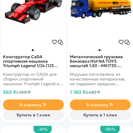
Конструктор CaDA
Металлический грузовик
спортивная машинка
бензовоз HUI NA TOYS
Triumph Legend 1/24 (123
масштаб 1:50 - HN1733-
детали - C55054W
YELLOW
Конструктор от CADA для
Игрушка изготовлена из
сборки спортивной
качественных материалов,
машинки Triumph Legend из
не содержит вредных
123 деталей в масштабе 1/24.
веществ и красителей,
360 ₽
1 180 ₽
1 700 ₽
2 430 ₽
Крутятся колеса.
безопасна для детей.
В корзину
В корзину
Купить в 1 клик
Купить в 1 клик
-41%
-30%