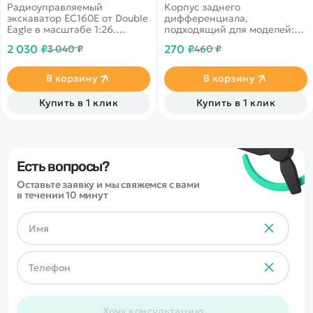
Радиоуправляемый
Корпус заднего
экскаватор EC160E от Double
дифференциала,
Eagle в масштабе 1:26.
подходящий для моделей:
Кабина вращается на 360
RH8065, RH8066, RH8036,
2 030 ₽
270 ₽
3 040 ₽
460 ₽
градусов. Подвижный
RH8035, RH8081, RH8085,
манипулятор с ковшом.
RH8051, RH8055, RH8025,
Оснащена световыми и
RH1025, RH1021.
В корзину
В корзину
звуковыми эффектами.
Купить в 1 клик
Купить в 1 клик
Есть вопросы?
Оставьте заявку и мы свяжемся с вами
в течении 10 минут
Хочу консультацию