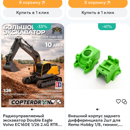
В корзину
В корзину
Купить в 1 клик
Купить в 1 клик
-33%
-41%
Радиоуправляемый
Внешний корпус заднего
экскаватор Double Eagle
дифференциала 2шт для
Volvo EC160E 1/26 2.4G RTR -
Remo Hobby 1/8, тюнинг,
E580-003
зеленый, RP2041-GREEN