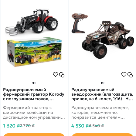
Радиоуправляемый
Радиоуправляемый
фермерский трактор Korody
внедорожник (влагозащита,
с погрузчиком тюков,
привод на 6 колес, 1:16) - HB-
широкие колеса 1/24 2.4G
PY1603
Фермерский трактор с
Радиоуправляемая модель,
6CH RTR - KR6634K
широкими колёсами на
которая, несомненно,
дистанционном управлении
понравится ценителям
от бренда Korody в
автотранспорта.
1 620 ₽
4 530 ₽
2 770 ₽
6 540 ₽
масштабе 1/24. В комплекте
с погрузчиком тюков.