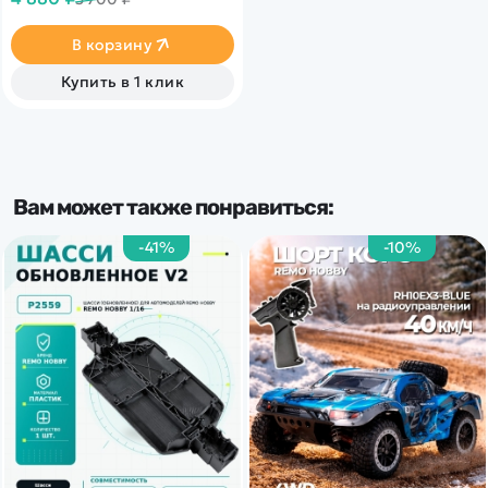
металлический гребной
винт и водяное охлаждение
мотора, а максимальная
В корзину
скорость достигает 20 км/ч
Купить в 1 клик
Вам может также понравиться:
-41%
-10%