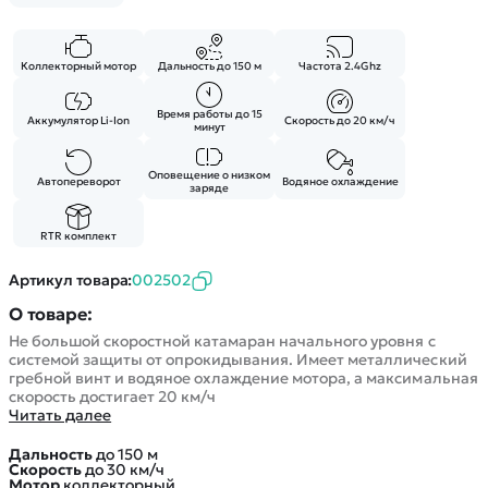
Покупателю
Вертолеты
Блог
Катера
Статьи про беспилотники
Контакты
Роботы
Коллекторный мотор
Дальность до 150 м
Частота 2.4Ghz
Обзор квадрокоптеров
Оплата и доставка
Самолеты
Аренда Квадрокоптеров
Помощь
Время работы до 15
Аккумулятор Li-Ion
Скорость до 20 км/ч
Сборные модели
минут
Покупка в кредит
Отследить заказ
Детские электромобили
Оплата на сайте
Оповещение о низком
Автопереворот
Водяное охлаждение
Спецтехника
заряде
Железные дороги
RTR комплект
Конструкторы
Запчасти для моделей
Артикул товара:
002502
О товаре:
Не большой скоростной катамаран начального уровня с
системой защиты от опрокидывания. Имеет металлический
гребной винт и водяное охлаждение мотора, а максимальная
скорость достигает 20 км/ч
Читать далее
Дальность
до 150 м
Скорость
до 30 км/ч
Мотор
коллекторный