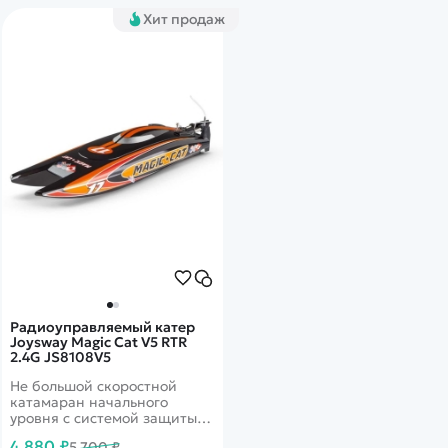
Хит продаж
Радиоуправляемый катер
Joysway Magic Cat V5 RTR
2.4G JS8108V5
Не большой скоростной
катамаран начального
уровня с системой защиты
от опрокидывания. Имеет
4 880 ₽
5 700 ₽