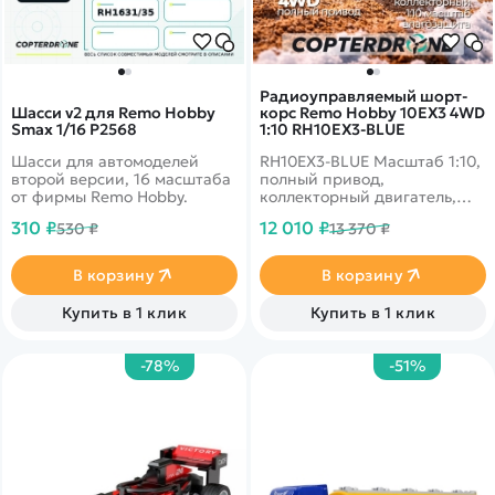
Радиоуправляемый шорт-
Шасси v2 для Remo Hobby
корс Remo Hobby 10EX3 4WD
Smax 1/16 P2568
1:10 RH10EX3-BLUE
Шасси для автомоделей
RH10EX3-BLUE Масштаб 1:10,
второй версии, 16 масштаба
полный привод,
от фирмы Remo Hobby.
коллекторный двигатель,
влагозащита электроники,
310 ₽
12 010 ₽
530 ₽
13 370 ₽
модульное шасси,
амортизаторы, аккумулятор
Ni-Mh 2500 mAh.
В корзину
В корзину
Купить в 1 клик
Купить в 1 клик
-78%
-51%