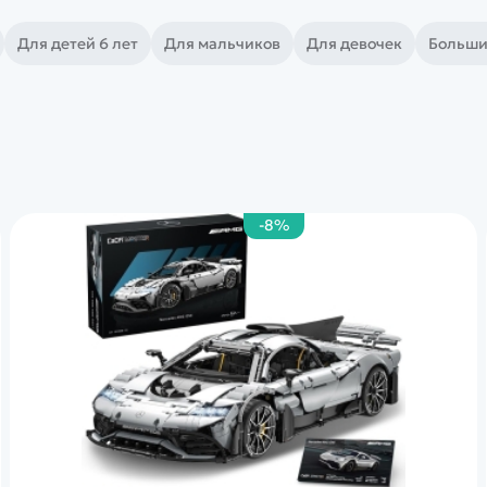
Для детей 6 лет
Для мальчиков
Для девочек
Больши
-8%