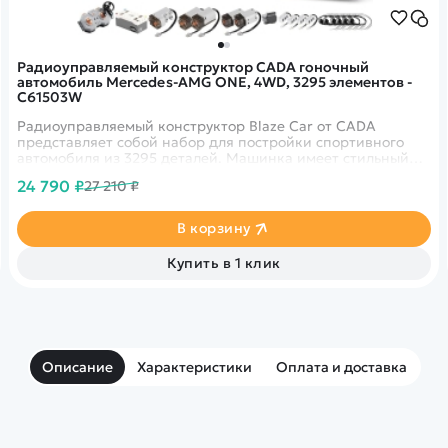
Радиоуправляемый конструктор CADA гоночный
автомобиль Mercedes-AMG ONE, 4WD, 3295 элементов -
C61503W
Радиоуправляемый конструктор Blaze Car от CADA
представляет собой набор для постройки спортивного
автомобиля из 3295 деталей. Машинка имеет стильный
спортивный дизайн и детализованный внутренний
24 790 ₽
27 210 ₽
интерьер. Управлять ею можно как при помощи пульта
управления, так и приложения на телефоне, при этом
можно выбрать один из нескольких вариантов
В корзину
управления.
Купить в 1 клик
Описание
Характеристики
Оплата и доставка