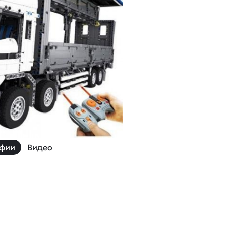
й
Заказать звонок
ки
ей ну пульте
Наши соцсети:
-30%
фии
Видео