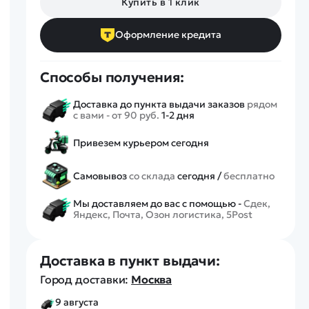
Купить в 1 клик
Спецтехника
Железные дороги
Оформление кредита
Конструкторы
Запчасти для моделей
Способы получения:
Доставка до пункта выдачи заказов
рядом
с вами - от 90 руб.
1-2 дня
Привезем курьером сегодня
Самовывоз
со склада
сегодня /
бесплатно
Мы доставляем до вас с помощью -
Сдек,
Яндекс, Почта, Озон логистика, 5Post
Доставка в пункт выдачи:
Город доставки:
Москва
9 августа