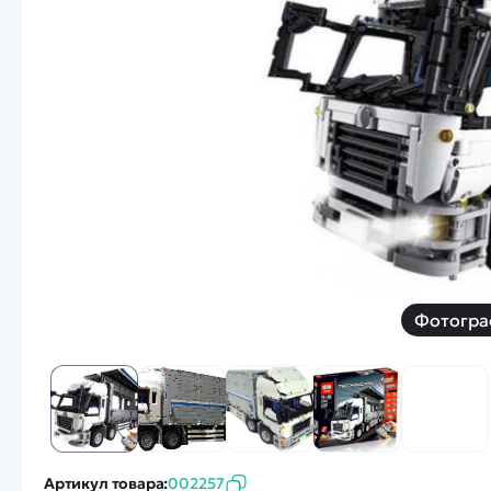
Смотреть
Запчасти
Дроны с 4k камеро
Уцененные товары
Просмотренные товары
Скид
Скоростной катер
Вертолетик для дет
Машины 1 к 10
Фотогра
Смотреть
Артикул товара:
002257