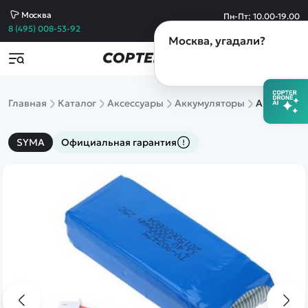
Москва
Пн-Пт: 10.00-19.00
Сб-Вс: 10.00-19.00
8 (495) 008-53-92
Москва
, угадали?
Популярные товары
Товары по акции
Контакты
copterdrone-rc@yandex.ru
Все товары
Пишите по любым вопросам,
Машины
Главная
Каталог
Аксессуары
Аккумуляторы
Аккумулят
а также если требуется выставить счет
Квадрокоптеры
Танки
Самолеты
copterdrone-rc@yandex.ru
SYMA
Официальная гарантия
Катера
По вопросам сотрудничества
Вертолеты
Конструкторы
8 (495) 008-53-92
Спецтехника
Склад и пункт выдачи заказов в Москве
Железные дороги
Михайловский пр-д д.3 стр.13
Игрушки
Обращайтесь по любым вопросам
Танковый бой
Сборные модели
8 (812) 628-60-49
Запчасти
Магазин в Санкт-Петербурге
Уцененные
Лиговский пр.50 к.Т
товары
Обращайтесь по любым вопросам
Просмотренные
товары
8 (921) 954-19-52