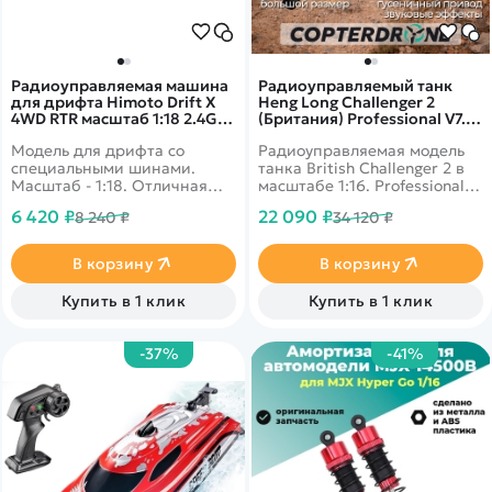
Радиоуправляемая машина
Радиоуправляемый танк
для дрифта Himoto Drift X
Heng Long Challenger 2
4WD RTR масштаб 1:18 2.4G -
(Британия) Professional V7.0
E18DT|28715G
2.4G 1/16 RTR - 3908-1 Pro
Модель для дрифта со
Радиоуправляемая модель
V7.0
специальными шинами.
танка British Challenger 2 в
Масштаб - 1:18. Отличная
масштабе 1:16. Professional
скорость, управляемость и
версия: совмещенная
6 420 ₽
22 090 ₽
8 240 ₽
34 120 ₽
маневренность. Цвет -
пневмо- и ИК-пушка,
зеленый.
стальная приводная
система, редуктор,
В корзину
В корзину
металлические гусеницы,
металлические ведущие
Купить в 1 клик
Купить в 1 клик
колеса, металлические
ленивцы. Аппаратура
управления 2.4GHz версии
-37%
-41%
7.0.