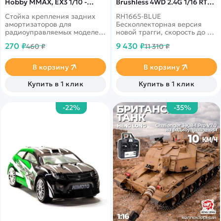
Hobby MMAX, EX3 1/10 -
Brushless 4WD 2.4G 1/16 RTR
P2318 / для моделей
RH1665-BLUE
Стойка крепления задних
RH1665-BLUE
RH1031/1035 и 10EX3
амортизаторов для
Бесколлекторная версия
радиоуправляемых моделей
новой трагги, скорость до 60
Remo Hobby MMAX, EX3
км/ч, влагозащита, металл и
270 ₽
9 430 ₽
460 ₽
11 310 ₽
масштаба 1/10
АБС-пластик
В корзину
В корзину
Купить в 1 клик
Купить в 1 клик
-22%
-35%