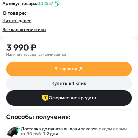
Покупателю
Вертолеты
Артикул товара:
002557
Блог
Катера
Статьи про беспилотники
О товаре:
Контакты
Роботы
Читать далее
Обзор квадрокоптеров
Оплата и доставка
Самолеты
Аренда Квадрокоптеров
Все характеристики
Помощь
Сборные модели
Покупка в кредит
Отследить заказ
Детские электромобили
3 990 ₽
Оплата на сайте
Спецтехника
Наличие товара: заканчивается
Железные дороги
В корзину
Конструкторы
Запчасти для моделей
Купить в 1 клик
Оформление кредита
Способы получения:
Доставка до пункта выдачи заказов
рядом с вами -
от 90 руб.
1-2 дня