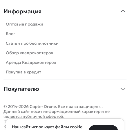
Квадрокоптеры
Информация
Машинки
Танки
Оптовые продажи
Вертолеты
Блог
Катера
Статьи про беспилотники
Роботы
Обзор квадрокоптеров
Самолеты
Аренда Квадрокоптеров
Сборные модели
Покупка в кредит
Детские электромобили
Покупателю
Спецтехника
Контакты
Железные дороги
© 2014-2026 Copter Drone. Все права защищены.
Оплата и доставка
Игрушки
Данный сайт носит информационный характер и не
является публичной офертой.
Помощь
Запчасти для моделей
Определить местоположение
Политика конфиденциальности
Карта сайта
Наш сайт использует файлы cookie
Отследить заказ
Бренды
Санкт-Петербург
Москва
Майкоп
Уфа