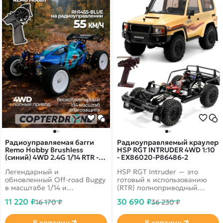
Радиоуправляемая багги
Радиоуправляемый краулер
Remo Hobby Brushless
HSP RGT INTRUDER 4WD 1:10
(синий) 4WD 2.4G 1/14 RTR -
- EX86020-P86486-2
RH1455-BLUE
Легендарный и
HSP RGT Intruder — это
обновленный Off-road Buggy
готовый к использованию
в масштабе 1/14 и
(RTR) полноприводный
ударопрочными
краулер в масштабе 1:10,
11 220 ₽
30 690 ₽
16 170 ₽
36 230 ₽
металлическими
разработанный для
компонентами! Новое
преодоления сложного
металлическое шасси.
бездорожья. Модель
В корзину
В корзину