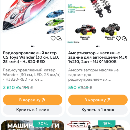
Радиоуправляемый катер
Амортизаторы масляные
CS Toys Wander (30 см, LED,
задние для автомодели MJX
25 км/ч) - HJ820-RED
14210, 2шт - MJX-14500B
Радиоуправляемый катер
Амортизаторы масляные
Wander (30 см, LED, 25 км/ч)
задние для
- HJ820-RED - этот
радиоуправляемых
великолепный катер HJ820
автомоделей MJX Hyper Go
2 610 ₽
550 ₽
4 190 ₽
940 ₽
несмотря на свой небольшой
14210 масштаба 1/14.
размер, может достичь
максимальной скорости 25
В корзину
В корзину
км/ч, благодаря мощному
коллекторному
Купить в 1 клик
Купить в 1 клик
электродвигателю!
-30%
-15%