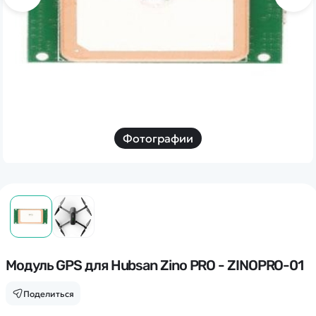
Дополнительный способ связи
WhatsApp/Мобильный
Есть вопрос? Можем связаться с вами
Заказать звонок
Фотографии
Наши соцсети:
Каталог
Квадрокоптеры
Модуль GPS для Hubsan Zino PRO - ZINOPRO-01
Информация
Машинки
Поделиться
Танки
Оптовые продажи