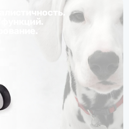
алистичность.
 функций.
рование.