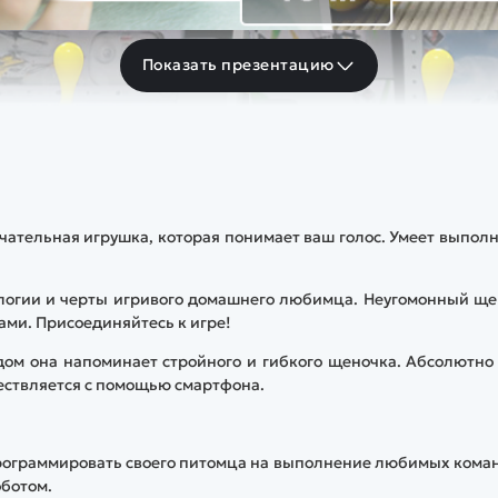
Показать презентацию
ечательная игрушка, которая понимает ваш голос. Умеет выпол
ологии и черты игривого домашнего любимца. Неугомонный щ
ами. Присоединяйтесь к игре!
ом она напоминает стройного и гибкого щеночка. Абсолютно
ествляется с помощью смартфона.
программировать своего питомца на выполнение любимых кома
оботом.