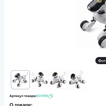
Смотреть
Запчасти
Дроны с 4k камеро
Уцененные товары
Просмотренные товары
Скид
Скоростной катер
Вертолетик для дет
Машины 1 к 10
Фот
Смотреть
Артикул товара:
001395
О товаре: