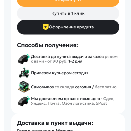
Спецтехника
Железные дороги
Купить в 1 клик
Конструкторы
Запчасти для моделей
Оформление кредита
Способы получения:
Доставка до пункта выдачи заказов
рядом
с вами - от 90 руб.
1-2 дня
Привезем курьером сегодня
Самовывоз
со склада
сегодня /
бесплатно
Мы доставляем до вас с помощью -
Сдек,
Яндекс, Почта, Озон логистика, 5Post
Доставка в пункт выдачи:
Город доставки:
Москва