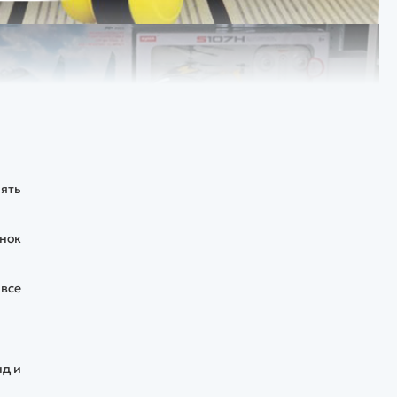
нять
енок
 все
нд и