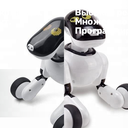
 команды.
Высокая ре
ут.
Множество
Программи