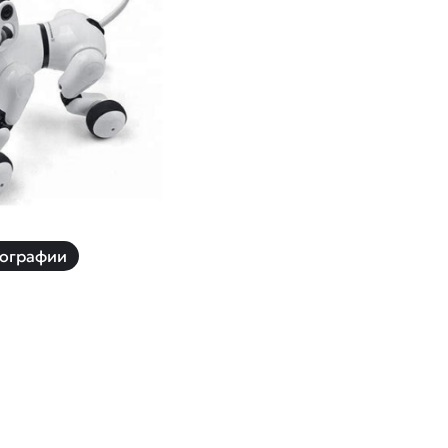
й
Заказать звонок
ки
ей ну пульте
Наши соцсети:
-30%
ографии