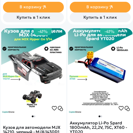
Скорость до 25 км/ч.
лифтом". Этот набор
Подходит для эксплуатации
подарит вам часы
В корзину
В корзину
в сложных условиях. Кузов
удовольствия от процесса
жёлтого цвета.
сборки и гордость за
Купить в 1 клик
Купить в 1 клик
результат своей работы.
-41%
-41%
Аккумулятор Li-Po Spard
Кузов для автомодели MJX
1800mAh, 22,2V, 75C, XT60 -
14210, черный - MJX-1430D1
YT020