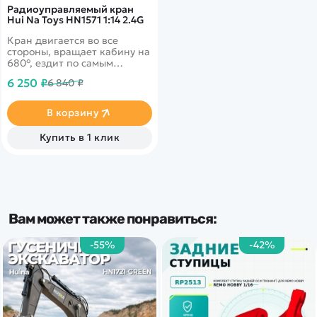
Радиоуправляемый кран
Hui Na Toys HN1571 1:14 2.4G
Кран двигается во все
стороны, вращает кабину на
680°, ездит по самым
разным поверхностям,
6 250 ₽
6 840 ₽
перемещает стрелу.
Крепкий металлический
захват-грейфер с 5
В корзину
лепестками.
Купить в 1 клик
Вам может также понравиться:
-55%
-42%