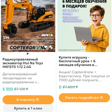
Купите игрушку -
Радиоуправляемый
бесплатный урок + 6
экскаватор Hui Na Toys
месяцев обучения в
HN1570 1:12 2.4G
подарок!
Акция! Copterdrone +
Детализированный
Квантастика. При покупке от
лесоукладчик на
7000 рублей получите
радиоуправлении с
уникальное предложение от
клешней-"лесозахватом".
0 ₽
7 800 ₽
нашего партнера
5 350 ₽
7 120 ₽
Уменьшенная копия
настоящей
Узнать подробнее
лесозаготовительной
В корзину
техники. Модель способна
передвигаться по
Купить в 1 клик
различным покрытиям,