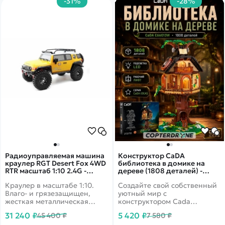
-31%
-28%
Радиоуправляемая машина
Конструктор CaDA
краулер RGT Desert Fox 4WD
библиотека в домике на
RTR масштаб 1:10 2.4G -
дереве (1808 деталей) -
EX86120|R86363-2 Yellow
C66013W
Краулер в масштабе 1:10.
Создайте свой собственный
Влаго- и грязезащищен,
уютный мир с
жесткая металлическая
конструктором Cada
рама, серво с защитой от
"Библиотека-домик на
31 240 ₽
5 420 ₽
45 400 ₽
7 580 ₽
попадания воды и песка.
дереве с подсветкой,