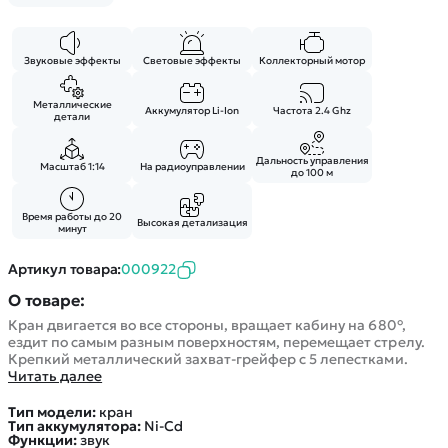
Покупателю
Вертолеты
Блог
Катера
Статьи про беспилотники
Контакты
Роботы
Звуковые эффекты
Световые эффекты
Коллекторный мотор
Обзор квадрокоптеров
Оплата и доставка
Самолеты
Аренда Квадрокоптеров
Помощь
Металлические
Аккумулятор Li-Ion
Частота 2.4 Ghz
Сборные модели
детали
Покупка в кредит
Отследить заказ
Детские электромобили
Оплата на сайте
Дальность управления
Масштаб 1:14
На радиоуправлении
Спецтехника
до 100 м
Железные дороги
Время работы до 20
Высокая детализация
Конструкторы
минут
Запчасти для моделей
Артикул товара:
000922
О товаре:
Кран двигается во все стороны, вращает кабину на 680°,
ездит по самым разным поверхностям, перемещает стрелу.
Крепкий металлический захват-грейфер с 5 лепестками.
Читать далее
Тип модели:
кран
Тип аккумулятора:
Ni-Cd
Функции:
звук