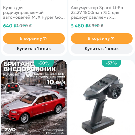
Кузов для
Аккумулятор Spard Li-Po
радиоуправляемой
22.2V 1800mah 75C для
автомоделей MJX Hyper Go
радиоуправляемых
14210 масштаба 1/14.
автомоделей&nbsp;
640 ₽
3 480 ₽
1 090 ₽
5 920 ₽
В корзину
В корзину
Купить в 1 клик
Купить в 1 клик
-30%
-37%