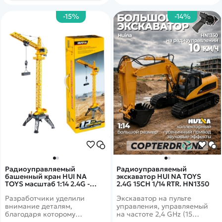
преодолевая препятствия и
перемещать предметы.
-15%
-14%
Радиоуправляемый
Радиоуправляемый
башенный кран HUI NA
экскаватор HUI NA TOYS
TOYS масштаб 1:14 2.4G -
2.4G 15CH 1/14 RTR. HN1350
HN1585
Разработчики уделили
Экскаватор на пульте
внимание деталям,
управления, управляемый
благодаря которому
на частоте 2,4 GHz (15
представленная модель
каналов). Присутствуют