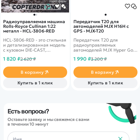
Радиоуправляемая машина
Передатчик T20 для
Rolls-Royce Cullinan 1:22
автомоделей MJX H16H с
металл - HCL-3806-RED
GPS - MJX-T20
HCL-3806-RED - это стильная
Передатчик T20 для
и детализированная модель
радиоуправляемых
с кузовом DIE-CAST,
автомоделей MJX Hyper Go
светодиодной подсветкой
H16H с GPS масштаба 1/16.
1 820 ₽
1 990 ₽
2 620 ₽
3 200 ₽
фар и эффектным
парогенератором с
подсветкой.
В корзину
В корзину
Открывающиеся двери,
капот и багажник делают
Купить в 1 клик
Купить в 1 клик
модель максимально
реалистичной. Отличный
вариант для игры и подарка.
Есть вопросы?
Оставьте заявку и мы свяжемся с вами
в течении 10 минут