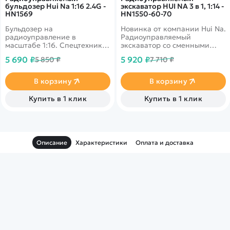
бульдозер Hui Na 1:16 2.4G -
экскаватор HUI NA 3 в 1, 1:14 -
HN1569
HN1550-60-70
Бульдозер на
Новинка от компании Hui Na.
радиоуправление в
Радиоуправляемый
масштабе 1:16. Спецтехника
экскаватор со сменными
обладает 9 каналами для
насадками - ковш, отбойник,
5 690 ₽
5 920 ₽
5 850 ₽
7 710 ₽
управления. Время игры до
лесозахватка. Полностью
50 минут. Высокая
функционирующая
детализация придаст
спецтехника. Время игры -
В корзину
В корзину
реалистичности, а прочный
20-25 минут. Дистанция
пластик снизит процент
управления - 50
Купить в 1 клик
Купить в 1 клик
поломок.
метров.&nbsp;&nbsp;
Описание
Характеристики
Оплата и доставка