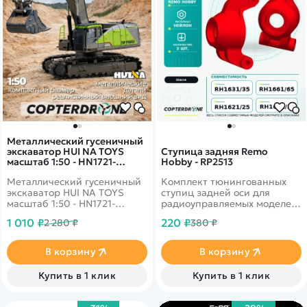
Металлический гусеничный
экскаватор HUI NA TOYS
Ступица задняя Remo
масштаб 1:50 - HN1721-
Hobby - RP2513
GREEN
Металлический гусеничный
Комплект тюнингованных
экскаватор HUI NA TOYS
ступиц задней оси для
масштаб 1:50 - HN1721-
радиоуправляемых моделей
GREEN: игрушечная
Remo Hobby RH1631, RH1651
1 010 ₽
220 ₽
2 280 ₽
380 ₽
спецтехника имеет
и RH1621
реалистичный дизайн,
благодаря которому
В корзину
В корзину
представленная модель
ничем не отличается от
Купить в 1 клик
Купить в 1 клик
настоящего экскаватора.