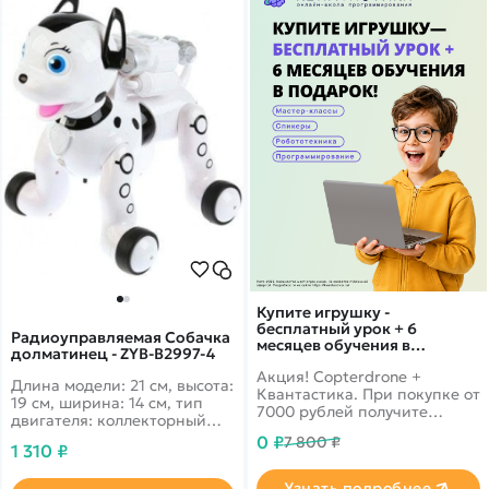
Купите игрушку -
бесплатный урок + 6
Радиоуправляемая Собачка
месяцев обучения в
долматинец - ZYB-B2997-4
подарок!
Акция! Copterdrone +
Длина модели: 21 см, высота:
Квантастика. При покупке от
19 см, ширина: 14 см, тип
7000 рублей получите
двигателя: коллекторный
уникальное предложение от
электро, возраст: 6+.
0 ₽
7 800 ₽
нашего партнера
1 310 ₽
Радиоуправляемая собака
породы далматинец.
Узнать подробнее