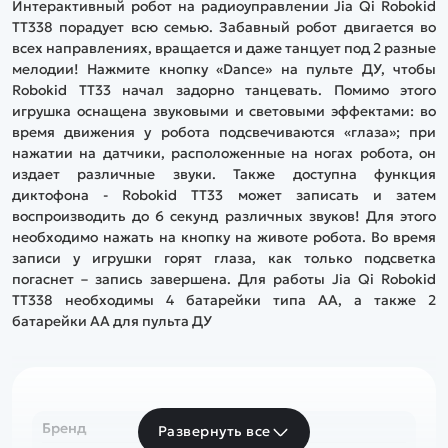
Интерактивный робот на радиоуправлении Jia Qi Robokid
TT338 порадует всю семью. Забавный робот двигается во
всех направлениях, вращается и даже танцует под 2 разные
мелодии! Нажмите кнопку «Dance» на пульте ДУ, чтобы
Robokid TT33 начал задорно танцевать. Помимо этого
игрушка оснащена звуковыми и световыми эффектами: во
время движения у робота подсвечиваются «глаза»; при
нажатии на датчики, расположенные на ногах робота, он
издает различные звуки. Также доступна функция
диктофона - Robokid TT33 может записать и затем
воспроизводить до 6 секунд различных звуков! Для этого
необходимо нажать на кнопку на животе робота. Во время
записи у игрушки горят глаза, как только подсветка
погаснет – запись завершена. Для работы Jia Qi Robokid
TT338 необходимы 4 батарейки типа АА, а также 2
батарейки АА для пульта ДУ
Бренд
Развернуть все