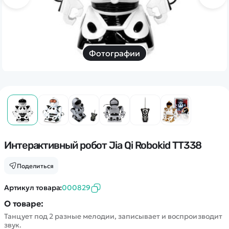
Дополнительный способ связи
WhatsApp/Мобильный
Есть вопрос? Можем связаться с вами
Фотографии
Заказать звонок
Наши соцсети:
Интерактивный робот Jia Qi Robokid TT338
Каталог
Поделиться
Артикул товара:
000829
Квадрокоптеры
Информация
Машинки
О товаре:
Танцует под 2 разные мелодии, записывает и воспроизводит
Танки
Оптовые продажи
звук.