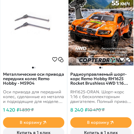
Металлические оси привода
Радиоуправляемый шорт-
передних колес Remo
корс Remo Hobby RH1625
Hobby - M5904
Rocket Brushless 4WD 1:16
RH1625-ORAN
Оси привода для передний
RH1625-ORAN. Шорт-корс
колес, сделанные из металла
1:16 с бесколлекторным
и подходящие для моделей:
двигателем. Полный привод,
RH8036, RH8066, RH8065
влагозащита электроники,
1 420 ₽
8 240 ₽
1 830 ₽
10 470 ₽
RH8035.
модульное шасси. Скорость
до 60 км/ч. Li-Po 1500 mAh.
В корзину
В корзину
Купить в 1 клик
Купить в 1 клик