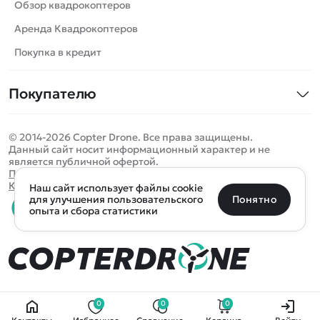
Роботы
Обзор квадрокоптеров
Самолеты
Аренда Квадрокоптеров
Сборные модели
Покупка в кредит
Детские электромобили
Покупателю
Спецтехника
Контакты
Железные дороги
© 2014-2026 Copter Drone. Все права защищены.
Оплата и доставка
Игрушки
Данный сайт носит информационный характер и не
является публичной офертой.
Помощь
Запчасти для моделей
Определить местоположение
Политика конфиденциальности
Карта сайта
Наш сайт использует файлы cookie
Отследить заказ
Бренды
Санкт-Петербург
Москва
Майкоп
Уфа
Понятно
для улучшения пользовательского
опыта и сбора статистики
Оплата на сайте
Улан-Удэ
Пермь
Псков
Ростов-на-Дону
0 товаров
Очистить
Все подборки
В корзину
0 ₽
Ещё более 300 населённых пунктов
Воспользуйтесь поиском, чтобы найти нужный
0
0
0