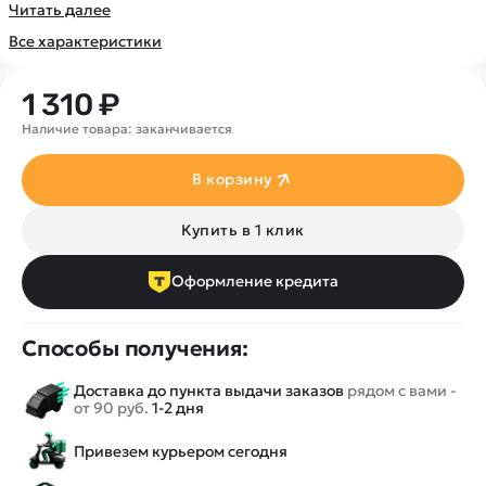
Покупателю
Вертолеты
Читать далее
Блог
Катера
Все характеристики
Статьи про беспилотники
Контакты
Роботы
Обзор квадрокоптеров
Оплата и доставка
Самолеты
1 310 ₽
Аренда Квадрокоптеров
Помощь
Сборные модели
Наличие товара: заканчивается
Покупка в кредит
Отследить заказ
Детские электромобили
Оплата на сайте
В корзину
Спецтехника
Железные дороги
Купить в 1 клик
Конструкторы
Запчасти для моделей
Оформление кредита
Способы получения:
Доставка до пункта выдачи заказов
рядом с вами -
от 90 руб.
1-2 дня
Привезем курьером сегодня