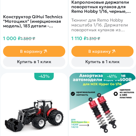
Капролоновые держатели
поворотных кулаков для
Remo Hobby 1/16, черные,
тюнинг (2 шт) - CP-2506-BL /
Конструктор QiHui Technics
Тюнинг для Remo Hobby
для моделей RH1631/RH1635
"Мотоцикл" (инерционная
монстров, трагги, багги и
масштаба 1/16. Держатели
модель), 183 детали -
шорт корсов
поворотных кулаков из
QH5801
капролона (полиамида) CP-
1 000 ₽
1 110 ₽
1 380 ₽
1 310 ₽
2506-R красного цвета в
комплекте 2 шт.,
предназначены для
В корзину
В корзину
установки вместо штатных
пластиковых держателей
Купить в 1 клик
Купить в 1 клик
P2506 или RP2506 и
алюминиевых, подходят для
всех моделей Remo Hobby
-43%
-41%
1/16.