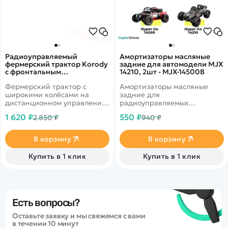
Радиоуправляемый
Амортизаторы масляные
фермерский трактор Korody
задние для автомодели MJX
с фронтальным
14210, 2шт - MJX-14500B
погрузчиком, широкие
Фермерский трактор с
Амортизаторы масляные
колеса 1/24 2.4G 6CH RTR -
KR6631K
широкими колёсами на
задние для
дистанционном управлении
радиоуправляемых
от бренда Korody в
автомоделей MJX Hyper Go
1 620 ₽
550 ₽
2 850 ₽
940 ₽
масштабе 1/24. В комплекте
14210 масштаба 1/14.
с фронтальным погрузчиком.
В корзину
В корзину
Купить в 1 клик
Купить в 1 клик
Есть вопросы?
Оставьте заявку и мы свяжемся с вами
в течении 10 минут