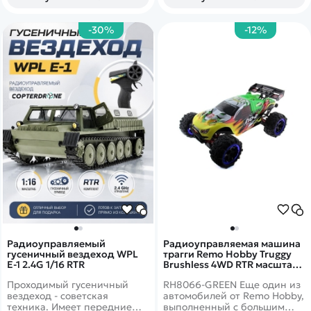
-30%
-12%
Радиоуправляемый
Радиоуправляемая машина
гусеничный вездеход WPL
трагги Remo Hobby Truggy
E-1 2.4G 1/16 RTR
Brushless 4WD RTR масштаб
1:8 2.4G - RH8066-GREEN
Проходимый гусеничный
RH8066-GREEN Еще один из
вездеход - советская
автомобилей от Remo Hobby,
техника. Имеет передние
выполненный с большим