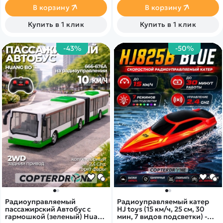
Отвал подвижен.
сигнализация. Боковая и
В корзину
В корзину
Гусеничные траки
задние двери фургона
обеспечивает повороты и
открываются. В комплекте 2
Купить в 1 клик
Купить в 1 клик
движение по различным
огнетушителя и пожарная
видам грунта.
лестница.
-43%
-50%
Радиоуправляемый
Радиоуправляемый катер
пассажирский Автобус с
HJ toys (15 км/ч, 25 см, 30
гармошкой (зеленый) Huang
мин, 7 видов подсветки) -