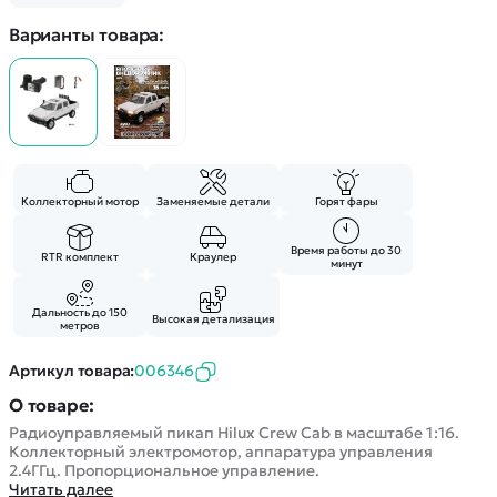
Покупателю
Вертолеты
Блог
Варианты товара:
Катера
Статьи про беспилотники
Контакты
Роботы
Обзор квадрокоптеров
Оплата и доставка
Самолеты
Аренда Квадрокоптеров
Помощь
Сборные модели
Покупка в кредит
Отследить заказ
Детские электромобили
Оплата на сайте
Спецтехника
Коллекторный мотор
Заменяемые детали
Горят фары
Железные дороги
Конструкторы
Время работы до 30
RTR комплект
Краулер
минут
Запчасти для моделей
Дальность до 150
Высокая детализация
метров
Артикул товара:
006346
О товаре:
Радиоуправляемый пикап Hilux Crew Cab в масштабе 1:16.
Коллекторный электромотор, аппаратура управления
2.4ГГц. Пропорциональное управление.
Читать далее