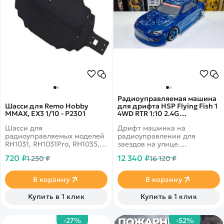
Радиоуправляемая машина
Шасси для Remo Hobby
для дрифта HSP Flying Fish 1
MMAX, EX3 1/10 - P2301
4WD RTR 1:10 2.4G
94123|12301 Soarer 98
Шасси для
Дрифт машинка на
радиоуправляемых моделей
радиоуправлении для
RH1031, RH1031Pro, RH1035,
заездов на улице.
RH1035Upg, RH1031Upg,
Легендарный японский
720 ₽
12 340 ₽
1 230 ₽
16 120 ₽
RH1031Pro Upg.
автомобиль. Долговечный
Ni-Mh 7.2V 2000mAh
аккумулятор.
В корзину
В корзину
Подготовленные для дрифта
колеса. Автомобиль снабжен
Купить в 1 клик
Купить в 1 клик
полным приводом 4WD и
специальными колесами.
Кузов GTR
-27%
-52%