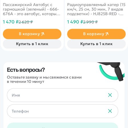
Bo - 666-676A
HJ825B-RED
Пассажирский Автобус с
Радиоуправляемый катер (15
гармошкой (зеленый) - 666-
км/ч, 25 см, 30 мин, 7 видов
676A - это автобус, который
подсветки) - HJ825B-RED -
управляется пультом
это высокоскоростная катер
1 470 ₽
1 490 ₽
2 620 ₽
2 990 ₽
дистанционного
HJ825 от компании HJ с
управления, выполненного в
яркой светодиодной
виде руля с различными
подсветкой и возможностью
В корзину
В корзину
кнопками.
игры до 30 минут. Катер
предназначен для
Купить в 1 клик
Купить в 1 клик
использования на озерах,
прудах и других открытых
водоемах.
Есть вопросы?
Оставьте заявку и мы свяжемся с вами
в течении 10 минут