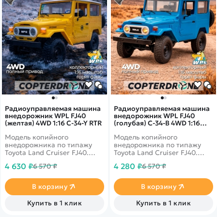
Радиоуправляемая машина
Радиоуправляемая машина
внедорожник WPL FJ40
внедорожник WPL FJ40
(желтая) 4WD 1:16 C-34-Y RTR
(голубая) C-34-B 4WD 1:16
RTR
Модель копийного
Модель копийного
внедорожника по типажу
внедорожника по типажу
Toyota Land Cruiser FJ40.
Toyota Land Cruiser FJ40.
Высокая детализация
Высокая детализация
4 630 ₽
4 280 ₽
6 570 ₽
6 570 ₽
корпуса, отличная
корпуса, отличная
надёжность элементов
надёжность элементов
подвески, первоклассная
подвески, первоклассная
В корзину
В корзину
проходимость для модель в
проходимость для модель в
масштабе 1:16. Машина
масштабе 1:16. Машина
Купить в 1 клик
Купить в 1 клик
выполнена в жёлтом цвете.
выполнена в голубом цвете.