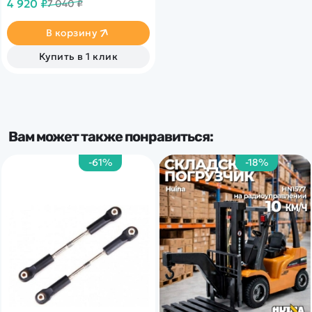
4 920 ₽
7 040 ₽
управления 2.4ГГц.
Пропорциональное
управление.
В корзину
Купить в 1 клик
Вам может также понравиться:
-61%
-18%