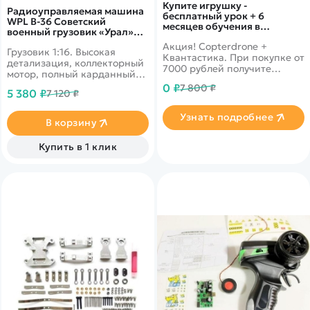
Купите игрушку -
Радиоуправляемая машина
бесплатный урок + 6
WPL B-36 Советский
месяцев обучения в
военный грузовик «Урал»
подарок!
1:16 6WD
Акция! Copterdrone +
Грузовик 1:16. Высокая
Квантастика. При покупке от
детализация, коллекторный
7000 рублей получите
мотор, полный карданный
уникальное предложение от
привод, рессорная
0 ₽
7 800 ₽
нашего партнера
5 380 ₽
7 120 ₽
подвеска. Подвижные
детали. Дальность 30 м,
Узнать подробнее
время работы 25 минут.
В корзину
Купить в 1 клик