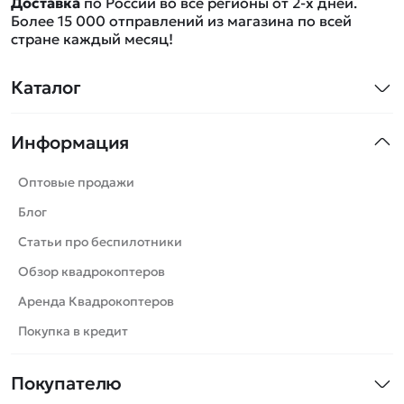
Доставка
по России во все регионы от 2-х дней.
Более 15 000 отправлений из магазина по всей
стране каждый месяц!
Каталог
Квадрокоптеры
Информация
Машинки
Танки
Оптовые продажи
Вертолеты
Блог
Катера
Статьи про беспилотники
Роботы
Обзор квадрокоптеров
Самолеты
Аренда Квадрокоптеров
Сборные модели
Покупка в кредит
Детские электромобили
Покупателю
Спецтехника