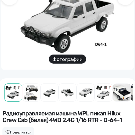
Дополнительный способ связи
WhatsApp/Мобильный
Есть вопрос? Можем связаться с вами
Заказать звонок
Фотографии
Наши соцсети:
Каталог
Квадрокоптеры
Радиоуправляемая машина WPL пикап Hilux
Информация
Crew Cab (белая) 4WD 2.4G 1/16 RTR - D-64-1
Машинки
Танки
Оптовые продажи
Поделиться