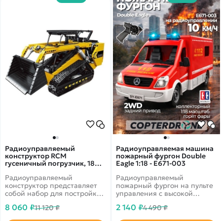
Радиоуправляемый
Радиоуправляемая машина
конструктор RCM
пожарный фургон Double
гусеничный погрузчик, 1800
Eagle 1:18 - E671-003
элементов - YC-22007
Радиоуправляемый
Радиоуправляемый
конструктор представляет
пожарный фургон на пульте
собой набор для постройки
управления с высокой
гусеничного погрузчика из
детализацией. Мигалка
8 060 ₽
2 140 ₽
11 120 ₽
4 490 ₽
1800 деталей от RCM.
сине-красного цвета,
Прекрасная детализация.
звуковая пожарная