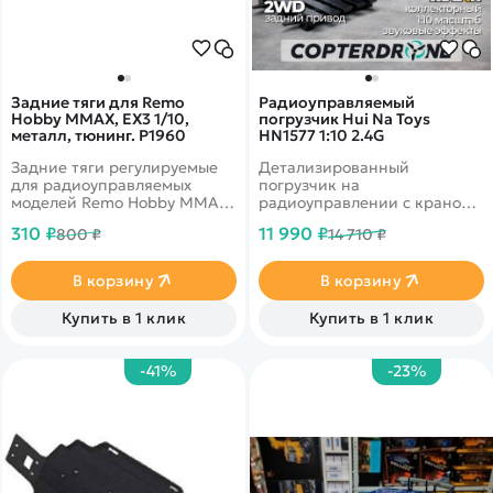
Задние тяги для Remo
Радиоуправляемый
Hobby MMAX, EX3 1/10,
погрузчик Hui Na Toys
металл, тюнинг. P1960
HN1577 1:10 2.4G
Задние тяги регулируемые
Детализированный
для радиоуправляемых
погрузчик на
моделей Remo Hobby MMAX,
радиоуправлении с краном с
EX3 масштаба 1/10
крюком и вилочным
310 ₽
11 990 ₽
800 ₽
14 710 ₽
погрузчиком в комплекте.
Способен поднимать и
перемещать тяжелые
В корзину
В корзину
предметы. Его подъемный
механизм, вилы и крюк
Купить в 1 клик
Купить в 1 клик
выполнены из металла
-41%
-23%