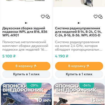
Двухосная сборка задней
Система радиоуправления
подвески WPL для B16, B36
для моделей B-14, B-24, C-14,
WPL-A901
C-24, B-16, B-36. WPL A105-D
Полностью металлический
Система радиоуправления
комплект сборки двухосной
на волне 2,4 GHz, которая
подвески для моделей 16
обладает пропорциональной
машстаба, таких как Урал B-
системой управления и
5 100 ₽
4 190 ₽
36 и военный грузовик B-16.
двумя скоростями.
Присутствует звук
дизельного мотора.
В корзину
В корзину
Купить в 1 клик
Купить в 1 клик
-29%
-34%