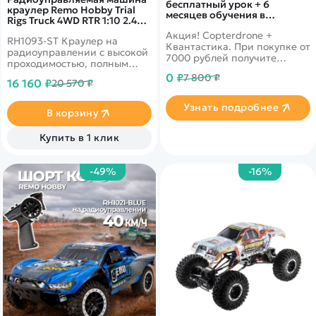
бесплатный урок + 6
краулер Remo Hobby Trial
месяцев обучения в
Rigs Truck 4WD RTR 1:10 2.4G -
подарок!
RH1093-ST
Акция! Copterdrone +
RH1093-ST Краулер на
Квантастика. При покупке от
радиоуправлении с высокой
7000 рублей получите
проходимостью, полным
уникальное предложение от
приводом и радиусом
0 ₽
7 800 ₽
нашего партнера
16 160 ₽
20 570 ₽
действия пульта ДУ 200 м.
Узнать подробнее
В корзину
Купить в 1 клик
-49%
-16%