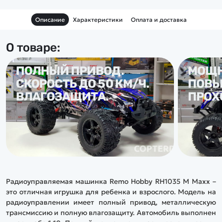
Описание
Характеристики
Оплата и доставка
О товаре:
ПОЛНЫЙ ПРИВОД.
МОЩН
СКОРОСТЬ ДО 50 КМ/Ч.
ПОВ
ВЛАГОЗАЩИТА.
ПРОХ
Радиоуправляемая машинка Remo Hobby RH1035 M Maxx –
это отличная игрушка для ребенка и взрослого. Модель на
радиоуправлении имеет полный привод, металлическую
трансмиссию и полную влагозащиту. Автомобиль выполнен