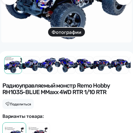
Дополнительный способ связи
WhatsApp/Мобильный
Есть вопрос? Можем связаться с вами
Фотографии
Заказать звонок
Наши соцсети:
Радиоуправляемый монстр Remo Hobby
RH1035-BLUE MMaxx 4WD RTR 1/10 RTR
Каталог
Поделиться
Квадрокоптеры
Информация
Варианты товара:
Машинки
Танки
Оптовые продажи