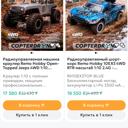
Радиоуправляемая машина
Радиоуправляемый шорт-
краулер Remo Hobby Open-
корс Remo Hobby 10EX3 4WD
Topped Jeeps 4WD 1:10
RTR масштаб 1:10 2.4G -
RH1073-SJ
RH10EX3TOP-BLUE
Краулер 1:10 с полным
RH10EX3TOP-BLUE
приводом, мощным
Бесколлекторный мотор,
профессиональным
аккумулятор Li-Po 3300 мАч.
двигателем и
Масштаб 1:10, полный
17 380 ₽
18 550 ₽
22 630 ₽
24 690 ₽
многорычажной подвеской.
привод, влагозащита
Скорость до 20 км/ч.
электроники, модульное
шасси.
В корзину
В корзину
Купить в 1 клик
Купить в 1 клик