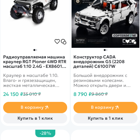
Радиоуправляемая машина
Конструктор CADA
краулер RGT Pioner 4WD RTR
внедорожник G5 (2208
масштаб 1:10 2.4G - EX86010-
деталей) C61007W
JK|R86237-4
Краулер в масштабе 1:10.
Большой внедорожник с
Влаго- и грязезащищен,
резиновыми колесами.
жесткая металлическая
Можно открыть двери и
рама, серво с защитой от
капот. Колеса
24 150 ₽
8 790 ₽
35 010 ₽
9 860 ₽
попадания воды и песка.
поворачиваются
Скорость до 15 км/ч.
Подходит для эксплуатации
В корзину
В корзину
в сложных условиях. Кузов
белого или серого цвета.
Купить в 1 клик
Купить в 1 клик
-28%