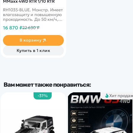
MMaxx 4WD RTR 1/10 RTR
RH1035-BLUE. Монстр. Имеет
влагозащиту и повышенную
проходимость. До 50 км/ч,
полный привод, масштаб
16 870 ₽
22 630 ₽
1:10
В корзину
Купить в 1 клик
Вам может также понравиться:
-31%
Хит прода