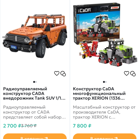
Радиоуправляемый
Конструктор CaDA
конструктор CADA
многофункциональный
внедорожник Tank SUV 1/12
трактор XERION (1336
(561 деталь) - C51206W
деталей) C65012W
Радиоуправляемый
Масштабный конструктор от
конструктор от CADA
производителя CaDA,
представляет собой набор
трактор XERION с
для постройки
продуманным механическим
2 700 ₽
7 800 ₽
3 760 ₽
внедорожника Tank SUV из
управлением
561 деталей в масштабе 1/12.
Модель создана со всем
В корзину
В корзину