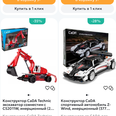
вниманием к деталям и
полностью повторяет
Купить в 1 клик
Купить в 1 клик
внешний вид реального
автомобиля.
-35%
-28%
Конструктор CaDA Technic
Конструктор CaDA
экскаватор совместим с
спортивный автомобиль Z-
C52011W, инерционный (235
Wind, инерционный (377
деталей) - C52012W
деталей) - C52022W