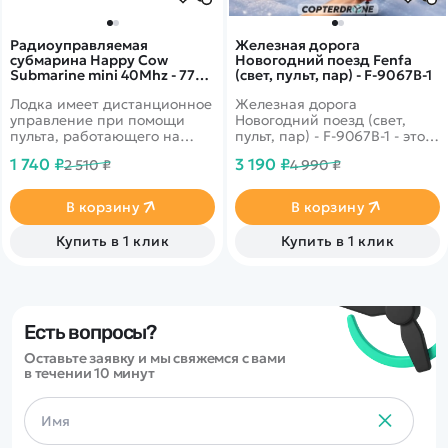
Радиоуправляемая
Железная дорога
субмарина Happy Cow
Новогодний поезд Fenfa
Submarine mini 40Mhz - 777-
(свет, пульт, пар) - F-9067B-1
586S BLACK
Лодка имеет дистанционное
Железная дорога
управление при помощи
Новогодний поезд (свет,
пульта, работающего на
пульт, пар) - F-9067B-1 - это
частоте 40Mhz. У нее
новогодний или
1 740 ₽
3 190 ₽
2 510 ₽
4 990 ₽
водонепроницаемый корпус,
классический
что позволяет ей нырять и
радиоуправляемый паровой
всплывать на поверхность.
поезд с дымом, светом и
В корзину
В корзину
звуком. Набор включает
локомотив, вагоны и пульт
Купить в 1 клик
Купить в 1 клик
управления, часто оформлен
в рождественском стиле.
Есть вопросы?
Оставьте заявку и мы свяжемся с вами
в течении 10 минут