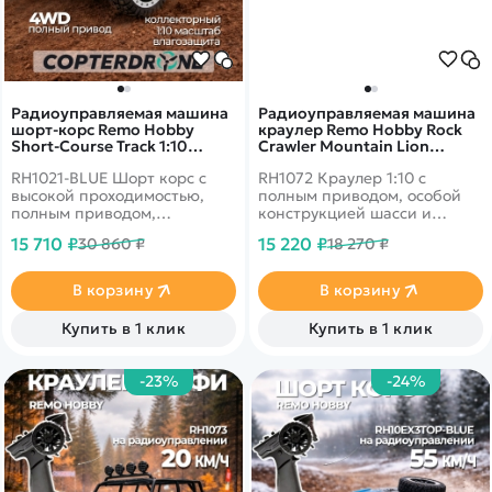
Радиоуправляемая машина
Радиоуправляемая машина
шорт-корс Remo Hobby
краулер Remo Hobby Rock
Short-Course Track 1:10
Crawler Mountain Lion
Brushed RTR 9emu RH1021-
Xtreme 4WD+4WS 1:10
RH1021-BLUE Шорт корс с
RH1072 Краулер 1:10 с
BLUE
RH1072
высокой проходимостью,
полным приводом, особой
полным приводом,
конструкцией шасси и
модульным шасси и
усиленными
15 710 ₽
15 220 ₽
30 860 ₽
18 270 ₽
влагозащитой электроники
амортизаторами. Скорость
20 км/ч.
В корзину
В корзину
Купить в 1 клик
Купить в 1 клик
-23%
-24%