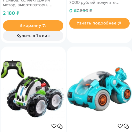
7000 рублей получите
мотор, амортизаторы.
уникальное предложение от
Скорость 20 км/ч, время
0 ₽
7 800 ₽
нашего партнера
2 180 ₽
заезда 20 минут, дальность
40 м.
Узнать подробнее
В корзину
Купить в 1 клик