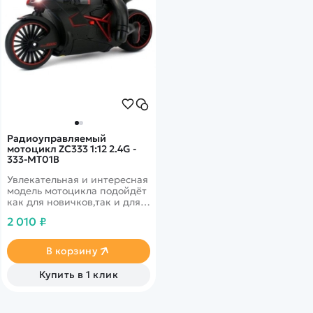
Радиоуправляемый
мотоцикл ZC333 1:12 2.4G -
333-MT01B
Увлекательная и интересная
модель мотоцикла подойдёт
как для новичков,так и для
более опытных любителей
2 010 ₽
радиоуправляемых моделей.
Модель способна развить
скорость до 40 км/ч и
В корзину
входить в самые крутые
повороты, благодаря своей
Купить в 1 клик
форме! Модель выполнена в
ярком чёрно-красном цвете.