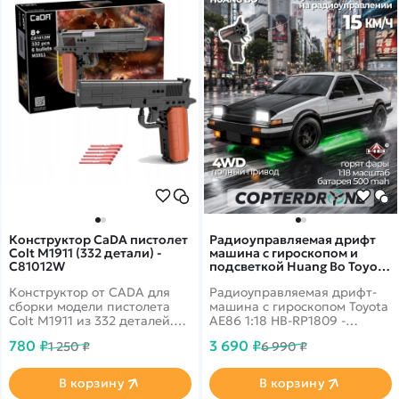
Конструктор CaDA пистолет
Радиоуправляемая дрифт
Colt M1911 (332 детали) -
машина с гироскопом и
C81012W
подсветкой Huang Bo Toyota
AE86 1:18 - HB-RP1809
Конструктор от CADA для
Радиоуправляемая дрифт-
сборки модели пистолета
машина с гироскопом Toyota
Colt M1911 из 332 деталей.
AE86 1:18 HB-RP1809 -
Имеет подвижные раму
эффектная модель для ярких
780 ₽
3 690 ₽
1 250 ₽
6 990 ₽
затвора и курок. В
заездов, дрифта и активной
комплекте шест снарядов
игры. Машинка выполнена в
для стрельбы.
стиле легендарной Toyota
В корзину
В корзину
AE86, отличается