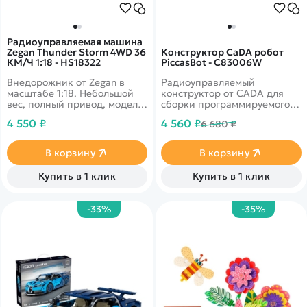
Радиоуправляемая машина
Zegan Thunder Storm 4WD 36
Конструктор CaDA робот
КМ/Ч 1:18 - HS18322
PiccasBot - C83006W
Внедорожник от Zegan в
Радиоуправляемый
масштабе 1:18. Небольшой
конструктор от CADA для
вес, полный привод, модель
сборки программируемого
разгоняется до скорости 36
робота PiccasBot. Управлять
4 550 ₽
4 560 ₽
6 680 ₽
км/ч. Корпус выполнен в
моделью можно при помощи
бирюзовом и оранжевом
панели управления на
цветах.
самом роботе или
В корзину
В корзину
приложения на телефоне.
Рисует
Купить в 1 клик
Купить в 1 клик
запрограммированиые
рисунки фломастером на
листе.
-33%
-35%