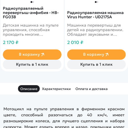
Радиоуправляемый
перевертыш-амфибия - HB-
Радиоуправляемая машина
FG03B
Virus Hunter - UD2175A
Детская машинка на пульте
Машинка перевертыш для
управления, способная
детей на радиоуправлении.
проходить многие
Обладает звуковыми и
препятствия, а так же
световыми эффектами. На
2 170 ₽
2 010 ₽
вставать назад на колеса
машинке установлен
при падении на спину.
парогенератор, который
Имеет хорошую степень
работает за счет залитой
В корзину
В корзину
влагозащиты и способна
воды. Ребенок может играть
работать без подзарядки до
в эту машинку до 15 минут.
Купить в 1 клик
Купить в 1 клик
15 минут.
Описание
Характеристики
Оплата и доставка
Мотоцикл на пульте управления в фирменном красном
цвете, способный разогнаться до 40 км/ч, имеет
разноширокие колеса, для лучшего сцепления и набора
скорости. Может ездить вперед и назад, покрышки колес