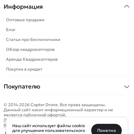
Информация
Машинки
Танки
Оптовые продажи
Вертолеты
Блог
Катера
Статьи про беспилотники
Роботы
Обзор квадрокоптеров
Самолеты
Аренда Квадрокоптеров
Сборные модели
Покупка в кредит
Детские электромобили
Покупателю
Спецтехника
Контакты
Железные дороги
© 2014-2026 Copter Drone. Все права защищены.
Оплата и доставка
Игрушки
Данный сайт носит информационный характер и не
является публичной офертой.
Помощь
Запчасти для моделей
Определить местоположение
Политика конфиденциальности
Карта сайта
Наш сайт использует файлы cookie
Отследить заказ
Бренды
Санкт-Петербург
Москва
Майкоп
Уфа
Понятно
для улучшения пользовательского