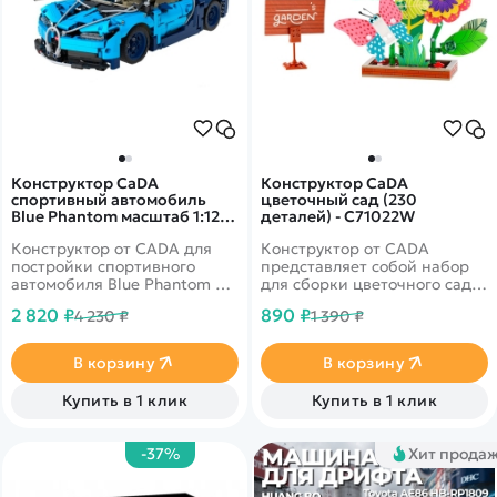
Конструктор CaDA
Конструктор CaDA
спортивный автомобиль
цветочный сад (230
Blue Phantom масштаб 1:12,
деталей) - C71022W
1200 элементов - C61028W
Конструктор от CADA для
Конструктор от CADA
постройки спортивного
представляет собой набор
автомобиля Blue Phantom из
для сборки цветочного сада
1200 деталей в масштабе
из 230 деталей. Элементы из
2 820 ₽
890 ₽
4 230 ₽
1 390 ₽
1/12. Высокая степень
бумаги можно сочетать в
детализации. Рулевое
любых вариациях или
управление, двери
нарисовать свои.
В корзину
В корзину
открываются.
Купить в 1 клик
Купить в 1 клик
-37%
Хит прода