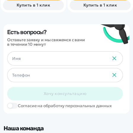
спортивным дизайном,
Купить в 1 клик
Купить в 1 клик
хорошей маневренностью и
стабильным управлением.
Благодаря встроенному
гироскопу модель лучше
держит траекторию,
увереннее входит в
Есть вопросы?
повороты и позволяет
Оставьте заявку и мы свяжемся с вами
выполнять более точные и
в течении 10 минут
зрелищные дрифт-маневры.
Хочу консультацию
Cогласие на обработку персональных данных
Наша команда