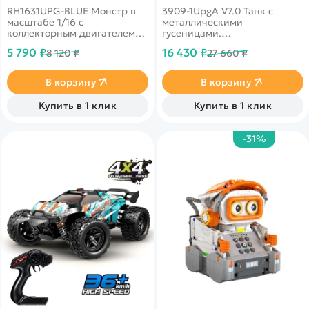
RH1631UPG-BLUE
1UpgA V7.0
RH1631UPG-BLUE Монстр в
3909-1UpgA V7.0 Танк с
масштабе 1/16 с
металлическими
коллекторным двигателем
гусеницами.
390 класса и
Радиоуправляемая модель
5 790 ₽
16 430 ₽
8 120 ₽
27 660 ₽
влагозащищенным
танка с пневматической и ик
приемником 3 в 1.
пушками. Пневматическая
Тюнинговые детали
пушка стреляет
В корзину
В корзину
установлены сразу на
пластиковыми шарами. MZ -
заводе.
Pro Upgrade Version -
Купить в 1 клик
Купить в 1 клик
Шестерня из цинкового
сплава, металлический
гусеницы, металлическое
-31%
ведущее колесо