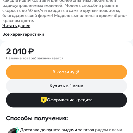
Покупателю
как для новичков,так и для более опытных любителей
Вертолеты
Блог
радиоуправляемых моделей. Модель способна развить
Катера
скорость до 40 км/ч и входить в самые крутые повороты,
Статьи про беспилотники
Контакты
благодаря своей форме! Модель выполнена в ярком чёрно-
Роботы
Обзор квадрокоптеров
красном цвете.
Оплата и доставка
Читать далее
Самолеты
Аренда Квадрокоптеров
Помощь
Все характеристики
Сборные модели
Покупка в кредит
Отследить заказ
Детские электромобили
Оплата на сайте
2 010 ₽
Спецтехника
Наличие товара: заканчивается
Железные дороги
Конструкторы
В корзину
Запчасти для моделей
Купить в 1 клик
Оформление кредита
Способы получения:
Доставка до пункта выдачи заказов
рядом с вами -