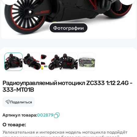
Дополнительный способ связи
WhatsApp/Мобильный
Есть вопрос? Можем связаться с вами
Фотографии
Заказать звонок
Наши соцсети:
Радиоуправляемый мотоцикл ZC333 1:12 2.4G -
333-MT01B
Каталог
Поделиться
Квадрокоптеры
Артикул товара:
002879
Информация
Машинки
О товаре:
Танки
Оптовые продажи
Увлекательная и интересная модель мотоцикла подойдёт