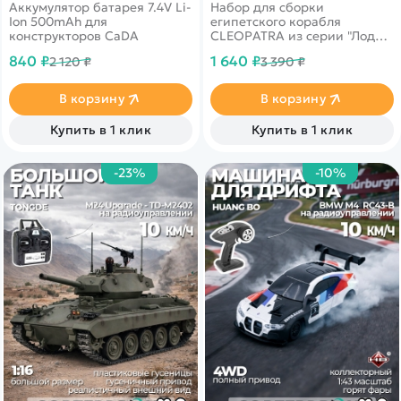
Аккумулятор батарея 7.4V Li-
Набор для сборки
Ion 500mAh для
египетского корабля
конструкторов CaDA
CLEOPATRA из серии "Лодки
истории".
840 ₽
1 640 ₽
2 120 ₽
3 390 ₽
В корзину
В корзину
Купить в 1 клик
Купить в 1 клик
-23%
-10%