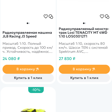
Радиоуправляемый монстр-
Радиоуправляемая машина
трак Losi TENACITY MT 4WD
JLB Racing J3 Speed
1:10 LOS03012T1
Масштаб 1:10. Полный
Масштаб 1:10, скорость 80
привод. Cкорость до 100 км/
км/ч. Шасси TEN с системой
ч. Устойчивость, надёжность,
Spektrum AVC,
легкость прыжков
бесколлекторный мотор,
24 080 ₽
27 830 ₽
полный привод,
независимая подвеска,
влагозащита электроники,
В корзину
В корзину
технология управления AVC.
Купить в 1 клик
Купить в 1 клик
-10%