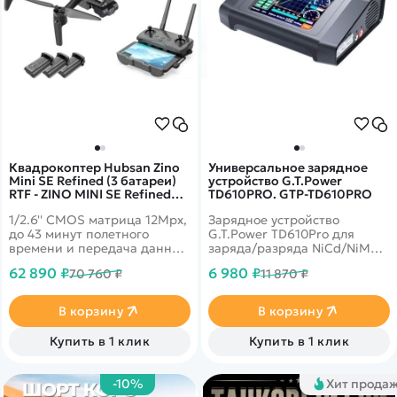
Квадрокоптер Hubsan Zino
Универсальное зарядное
Mini SE Refined (3 батареи)
устройство G.T.Power
RTF - ZINO MINI SE Refined
TD610PRO. GTP-TD610PRO
COMBO-3
1/2.6'' CMOS матрица 12Mpx,
Зарядное устройство
до 43 минут полетного
G.T.Power TD610Pro для
времени и передача данных
заряда/разряда NiCd/NiMH,
до 10 км! 4k запись видео
LiPo/LiFe/LiIon, Pb
62 890 ₽
6 980 ₽
70 760 ₽
11 870 ₽
30fps и трансляция 1080p на
аккумуляторов с
смартфон. Возможностью
максимальным током 10.0A
цифровой передачи
и&nbsp;&nbsp;с
В корзину
В корзину
изображений&nbsp;Syncreas
максимальной мощностью
3.0.
100W от сети 220В
Купить в 1 клик
Купить в 1 клик
-10%
Хит прода