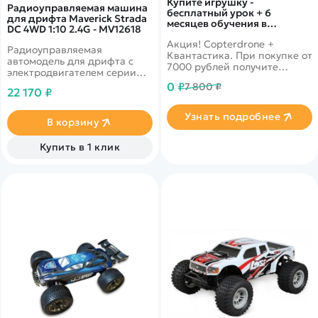
Купите игрушку -
Радиоуправляемая машина
бесплатный урок + 6
для дрифта Maverick Strada
месяцев обучения в
DC 4WD 1:10 2.4G - MV12618
подарок!
Акция! Copterdrone +
Радиоуправляемая
Квантастика. При покупке от
автомодель для дрифта с
7000 рублей получите
электродвигателем серии
уникальное предложение от
540 на базе шасси с полным
0 ₽
7 800 ₽
нашего партнера
22 170 ₽
приводом
Узнать подробнее
В корзину
Купить в 1 клик