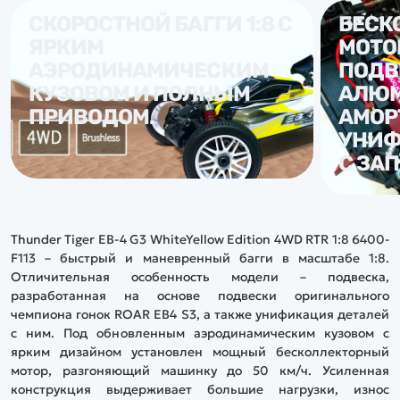
СКОРОСТНОЙ БАГГИ 1:8 С
БЕСК
ЯРКИМ
МОТО
АЭРОДИНАМИЧЕСКИМ
ПОДВ
КУЗОВОМ И ПОЛНЫМ
АЛЮ
ПРИВОДОМ.
АМОР
УНИФ
С ЗАП
Thunder Tiger EB-4 G3 WhiteYellow Edition 4WD RTR 1:8 6400-
F113 – быстрый и маневренный багги в масштабе 1:8.
Отличительная особенность модели – подвеска,
разработанная на основе подвески оригинального
чемпиона гонок ROAR EB4 S3, а также унификация деталей
с ним. Под обновленным аэродинамическим кузовом с
ярким дизайном установлен мощный бесколлекторный
мотор, разгоняющий машинку до 50 км/ч. Усиленная
конструкция выдерживает большие нагрузки, износ