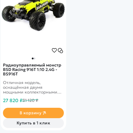
Радиоуправляемый монстр
BSD Racing 916T 1:10 2.4G -
BS916T
Отличная модель,
оснащённая двумя
мощными коллекторными
моторами, работающими в
27 820 ₽
31 120 ₽
паре, способна развивать
скорость до 60 км/ч.
Идеально подойдёт как
В корзину
начинающим, так и более
опытным любителям
Купить в 1 клик
радиоуправляемой техники.
Выполнена в масштабе 1:10.