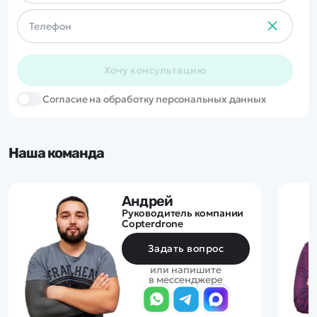
корпуса и башни
рациональной формы.
Первый прототип лёгкого
танка под индексом Т24
поступил на испытания в
октябре 1943 года. Прототип
Хочу консультацию
оказался столь удачным, что
немедленно был сделан
Cогласие на обработку персональных данных
заказ на 1000 экземпляров
данной машины, при этом
производство было
организовано ещё до его
официального принятия на
Наша команда
вооружении под индексом
M24.
Андрей
Руководитель компании
Copterdrone
Задать вопрос
или напишите
в мессенджере