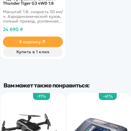
Thunder Tiger G3 4WD 1:8
Масштаб 1:8, скорость 50 км/
ч. Аэродинамический кузов,
полный привод, усиленная
рама, настраиваемая
24 690 ₽
подвеска, жидкосредные
дифференциалы,
алюминиевые
В корзину
амортизаторы.
Купить в 1 клик
Вам может также понравиться:
-11%
-41%