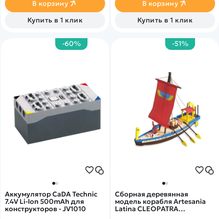
Po аккумулятором и
инфракрасным лучом на
В корзину
В корзину
зарядным устройством.
расстояние до 8 м в секторе
до 10 градусов.
Купить в 1 клик
Купить в 1 клик
-60%
-51%
Аккумулятор CaDA Technic
Сборная деревянная
7.4V Li-Ion 500mAh для
модель корабля Artesania
конструкторов - JV1010
Latina CLEOPATRA
(EGYPTIAN BOAT) - AL30507