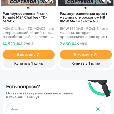
Радиоуправляемый танк
Радиоуправляемая дрифт
Tongde M24 Chaffee - TD-
машина с гироскопом HB
M2402
BMW M4 1:43 - RC43-B
M24 Chaffee - TD-M2402 - это
BMW M4 1:43 - RC43-B - это
американский лёгкий танк,
машина, которая
разработанный в середине
предназначена для дрифта.
1940-х годов компанией
Она имеет полный привод и
14 520 ₽
2 650 ₽
18 990 ₽
2 960 ₽
Cadillac. Опыт боевого
выполненная в масштабе
применения в Африке
1:43. Машинка управляется
лёгких танков М3 и М5
при помощи пульта ДУ,
В корзину
В корзину
показал, что эпоха лёгких
работающего на частоте 2,4
танков с угловатыми
ГГц. В наборе также
Купить в 1 клик
Купить в 1 клик
корпусами и вертикальной
поставляются комплект
подвеской подошла к концу,
запасных колес, дорожные
их конструкция была
конусы, зарядное устройство
признана устаревшей. В
и аккумулятор. Во время
1943 году началась работа
движения у машинки
над совершенно новой
светятся фары.
Есть вопросы?
машиной. Техническое
Оставьте заявку и мы свяжемся с вами
задание, помимо усиленного
в течении 10 минут
вооружения,
предусматривало
максимальную массу не
более 18 коротких тонн, а
также использование