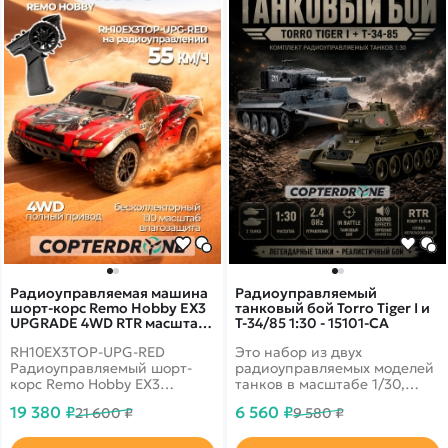
Радиоуправляемая машина
Радиоуправляемый
шорт-корс Remo Hobby EX3
танковый бой Torro Tiger I и
UPGRADE 4WD RTR масштаб
T-34/85 1:30 - 15101-CA
1:10 2.4G - RH10EX3TOP-UPG-
RH10EX3TOP-UPG-RED
Это набор из двух
RED
Радиоуправляемый шорт-
радиоуправляемых моделей
корс Remo Hobby EX3
танков в масштабе 1/30,
UPGRADE в масштабе 1/10 с
которые работают на
19 380 ₽
6 560 ₽
21 600 ₽
9 580 ₽
бесколлекторным
частоте 2.4G. Стрельба
двигателем в комплекте с Li-
осуществляется