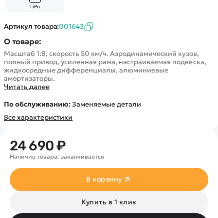
Покупателю
Вертолеты
Блог
LiPo
Катера
Статьи про беспилотники
Контакты
Артикул товара:
001643
Роботы
Обзор квадрокоптеров
Оплата и доставка
О товаре:
Самолеты
Аренда Квадрокоптеров
Помощь
Масштаб 1:8, скорость 50 км/ч. Аэродинамический кузов,
Сборные модели
Покупка в кредит
полный привод, усиленная рама, настраиваемая подвеска,
Отследить заказ
Детские электромобили
жидкосредные дифференциалы, алюминиевые
Оплата на сайте
амортизаторы.
Спецтехника
Читать далее
Железные дороги
По обслуживанию:
Заменяемые детали
Конструкторы
Все характеристики
Запчасти для моделей
24 690 ₽
Наличие товара: заканчивается
В корзину
Купить в 1 клик