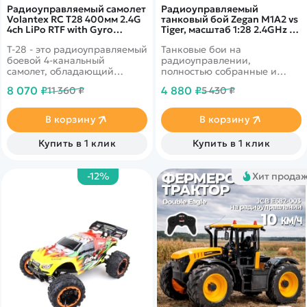
Радиоуправляемый самолет
Радиоуправляемый
Volantex RC T28 400мм 2.4G
танковый бой Zegan M1A2 vs
4ch LiPo RTF with Gyro
Tiger, масштаб 1:28 2.4GHz -
EXA76109R
ZEG99827
Т-28 - это радиоуправляемый
Танковые бои на
боевой 4-канальный
радиоуправлении,
самолет, обладающий
полностью собранные и
отличными спортивными
готовые для игры.
8 070 ₽
4 880 ₽
11 360 ₽
5 430 ₽
характеристиками и
Модификация Абрамса и
способный выполнять
немецкий Тигр. Оба танка
фигуры высшего пилотажа.
оснащены инфракрасными
В корзину
В корзину
Благодаря встроенной
пушками, у каждого из них
системе гироскопического
есть 5 индикаторов для
Купить в 1 клик
Купить в 1 клик
стабилизатора Xpilot с
попадания. Башня
мощной моторной системой,
вращается на 180 градусов.
самолет летает стабильно,
-12%
Хит прода
ловко реагирует на
управление и может
выполнять фигуры высшего
пилотажа даже в условиях
небольшого ветра.