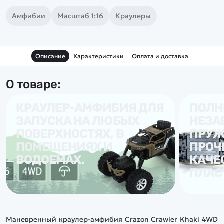
Амфибии
Масштаб 1:16
Краулеры
Описание
Характеристики
Оплата и доставка
О товаре:
КРАУЛЕР-АМФИБИЯ ДЛЯ
ПОЛН
ЗАПУСКА НА ЛЮБЫХ
НЕЗА
ПОВЕРХНОСТЯХ, В
ПРУЖ
ПОМЕЩЕНИЯХ И
ПРО
ВОДОЕМАХ.
КАЧЕ
ПЛАС
Маневренный краулер-амфибия Crazon Crawler Khaki 4WD