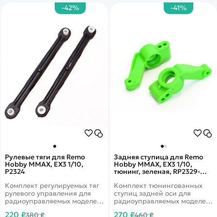
-42%
-41%
Рулевые тяги для Remo
Задняя ступица для Remo
Hobby MMAX, EX3 1/10,
Hobby MMAX, EX3 1/10,
P2324
тюнинг, зеленая, RP2329-
GREEN
Комплект регулируемых тяг
Комплект тюнингованных
рулевого управления для
ступиц задней оси для
радиоуправляемых моделей
радиоуправляемых моделей
Remo Hobby MMAX, EX3
Remo Hobby MMAX, EX3
220 ₽
270 ₽
380 ₽
460 ₽
масштаба 1/10.
масштаба 1/10.