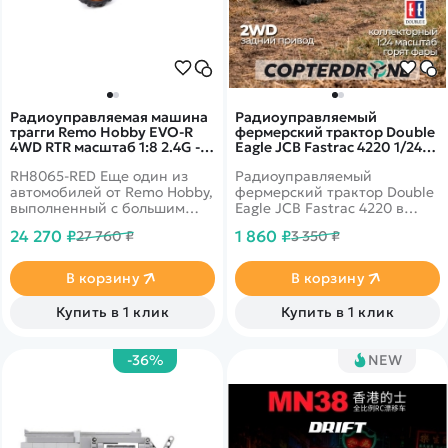
Радиоуправляемая машина
Радиоуправляемый
трагги Remo Hobby EVO-R
фермерский трактор Double
4WD RTR масштаб 1:8 2.4G -
Eagle JCB Fastrac 4220 1/24
RH8065-RED
2.4G RTR - E682-003
RH8065-RED Еще один из
Радиоуправляемый
автомобилей от Remo Hobby,
фермерский трактор Double
выполненный с большим
Eagle JCB Fastrac 4220 в
вниманием к мельчайшим
масштабе 1/24. Изготовлен
24 270 ₽
1 860 ₽
27 760 ₽
3 350 ₽
деталям в масштабе 1:8. Это
из высококачественного и
машина с полным приводом,
экологически чистого
имеющая высокие
пластика ABS. Детали
В корзину
В корзину
технические
выполнены тщательно,
характеристики. Она будет
чтобы создать впечатление
Купить в 1 клик
Купить в 1 клик
устойчива при
настоящего автомобиля. К
маневрировании. Ее
трактору можно
управление ведется на
присоединить прицеп,
-36%
NEW
частоте 2,4Ггц.
который при желании легко
снять. Игра с трактором
сопровождается
реалистичными звуковыми
эффектами. Трактор уже
готов к запуску, осталось