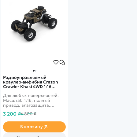
Радиоуправляемый
краулер-амфибия Crazon
Crawler Khaki 4WD 1:16
171601B
Для любых поверхностей.
Масштаб 1:16, полный
привод, влагозащита,
независимая пружинная
3 200 ₽
4 880 ₽
подвеска, поворот колес,
светодиодная подсветка
фар. Скорость 15 км/ч,
В корзину
дальность 40 м, 15-20 минут
гонок.