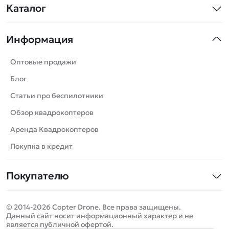
Каталог
Квадрокоптеры
Информация
Машинки
Танки
Оптовые продажи
Вертолеты
Блог
Катера
Статьи про беспилотники
Роботы
Обзор квадрокоптеров
Самолеты
Аренда Квадрокоптеров
Сборные модели
Покупка в кредит
Детские электромобили
Покупателю
Спецтехника
Контакты
Железные дороги
© 2014-2026 Copter Drone. Все права защищены.
Оплата и доставка
Игрушки
Данный сайт носит информационный характер и не
является публичной офертой.
Помощь