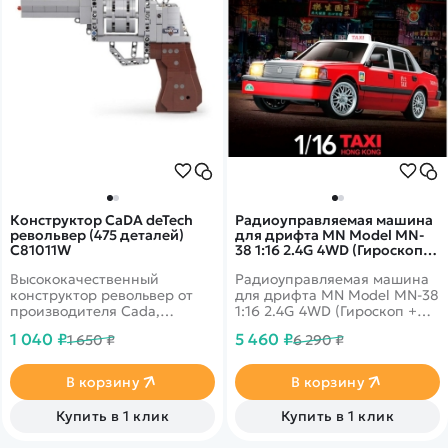
докупить 2 АА батарейки в
пульт, зарядить аккумулятор
и можно ехать.
Конструктор CaDA deTech
Радиоуправляемая машина
револьвер (475 деталей)
для дрифта MN Model MN-
C81011W
38 1:16 2.4G 4WD (Гироскоп +
подсветка) - MN-38-R
Высококачественный
Радиоуправляемая машина
конструктор револьвер от
для дрифта MN Model MN-38
производителя Cada,
1:16 2.4G 4WD (Гироскоп +
стреляющий пульками.
подсветка). Классическое
1 040 ₽
5 460 ₽
1 650 ₽
6 290 ₽
Гонконгское такси.
В корзину
В корзину
Купить в 1 клик
Купить в 1 клик