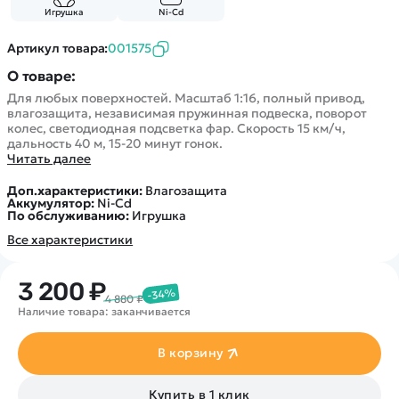
Покупателю
Вертолеты
Блог
Игрушка
Ni-Cd
Катера
Статьи про беспилотники
Контакты
Артикул товара:
001575
Роботы
Обзор квадрокоптеров
Оплата и доставка
О товаре:
Самолеты
Аренда Квадрокоптеров
Помощь
Для любых поверхностей. Масштаб 1:16, полный привод,
Сборные модели
Покупка в кредит
влагозащита, независимая пружинная подвеска, поворот
Отследить заказ
Детские электромобили
колес, светодиодная подсветка фар. Скорость 15 км/ч,
Оплата на сайте
дальность 40 м, 15-20 минут гонок.
Спецтехника
Читать далее
Железные дороги
Доп.характеристики:
Влагозащита
Конструкторы
Аккумулятор:
Ni-Cd
По обслуживанию:
Игрушка
Запчасти для моделей
Все характеристики
3 200 ₽
-34%
4 880 ₽
Наличие товара: заканчивается
В корзину
Купить в 1 клик