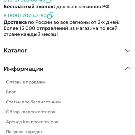
Бесплатный звонок:
для всех регионов РФ
8 (800) 707-42-60
Доставка
по России во все регионы от 2-х дней.
Более 15 000 отправлений из магазина по всей
стране каждый месяц!
Каталог
Квадрокоптеры
Информация
Машинки
Танки
Оптовые продажи
Вертолеты
Блог
Катера
Статьи про беспилотники
Роботы
Обзор квадрокоптеров
Самолеты
Аренда Квадрокоптеров
Сборные модели
Покупка в кредит