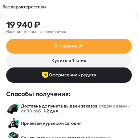
Покупателю
Вертолеты
Блог
Все характеристики
Катера
Статьи про беспилотники
Контакты
Роботы
Обзор квадрокоптеров
19 940 ₽
Оплата и доставка
Самолеты
Аренда Квадрокоптеров
Помощь
Наличие товара: заканчивается
Сборные модели
Покупка в кредит
Отследить заказ
Детские электромобили
В корзину
Оплата на сайте
Спецтехника
Купить в 1 клик
Железные дороги
Конструкторы
Оформление кредита
Запчасти для моделей
Способы получения:
Доставка до пункта выдачи заказов
рядом с вами -
от 90 руб.
1-2 дня
Привезем курьером сегодня
Самовывоз
со склада
сегодня /
бесплатно