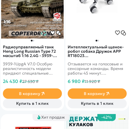
Радиоуправляемый танк
Интеллектуальный щенок-
Heng Long Russian Type 72
робот собака Дружок APP
масштаб 1:16 2.4G - 3939-
RT18023
1UpgA V7.0
(русифицированная)
3939-1UpgA V7.0 Особую
Отзывается на голосовые и
реалистичность модели
сенсорные команды. Время
придают специальные
работы 45 минут.
визуальные и акустические
Управление со смартфона,
24 430 ₽
6 980 ₽
27 530 ₽
11 920 ₽
эффекты.&nbsp;MZ - Pro
дистанция до 10 метров.
Upgrade Version - Шестерня
из цинкового сплава,
В корзину
В корзину
металлический гусеницы,
металлическое ведущее
Купить в 1 клик
Купить в 1 клик
колесо
Хит продаж
-42%