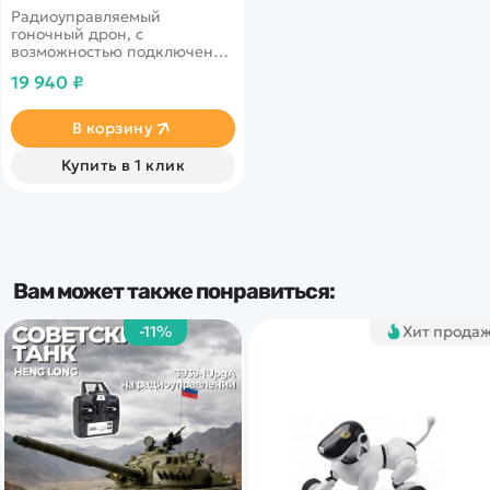
Радиоуправляемый
гоночный дрон, с
возможностью подключения
FPV очков. Вся актуальная
19 940 ₽
информация выводится на
экран очков.
В корзину
Купить в 1 клик
Вам может также понравиться:
-11%
Хит прода