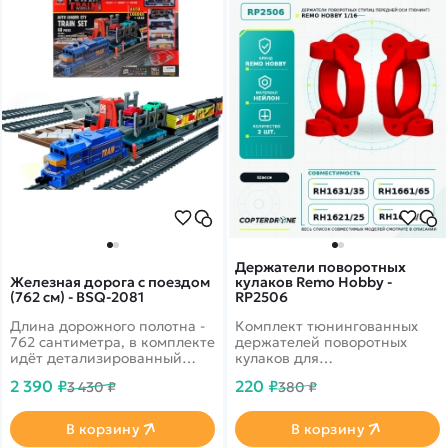
Держатели поворотных
Железная дорога с поездом
кулаков Remo Hobby -
(762 см) - BSQ-2081
RP2506
Длина дорожного полотна -
Комплект тюнингованных
762 сантиметра, в комплекте
держателей поворотных
идёт детализированный
кулаков для
состав Power Train, станцию
радиоуправляемых моделей
2 390 ₽
220 ₽
3 430 ₽
380 ₽
загрузки автомобилей,
Remo Hobby RH1631, RH1651
аксессуары. Расширенный
и RH1621
комплект для состава Power
В корзину
В корзину
Train, здесь вы найдёте