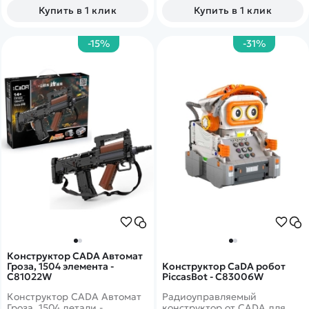
машинки, фуры и даже
Купить в 1 клик
Купить в 1 клик
грузовые контейнеры,
которые можно будет
использовать вместе со
-15%
-31%
станцией загрузки
автотранспорта!
Конструктор CADA Автомат
Гроза, 1504 элемента -
Конструктор CaDA робот
C81022W
PiccasBot - C83006W
Конструктор CADA Автомат
Радиоуправляемый
Гроза, 1504 детали -
конструктор от CADA для