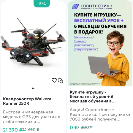
-5%
Купите игрушку -
бесплатный урок + 6
Квадрокоптер Walkera
месяцев обучения в
Runner 250R
подарок!
Акция! Copterdrone +
Быстрая и маневренная
Квантастика. При покупке от
модель с GPS для участия в
7000 рублей получите
любительских и
уникальное предложение от
профессиональных заездах
0 ₽
7 800 ₽
нашего партнера
21 390 ₽
22 620 ₽