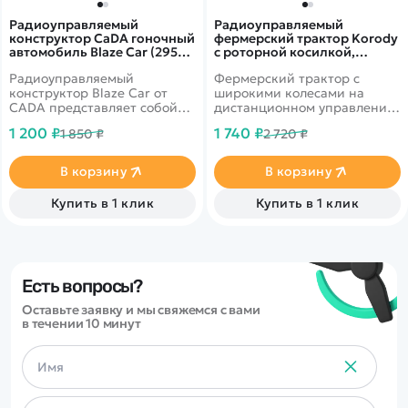
Радиоуправляемый
Радиоуправляемый
конструктор CaDA гоночный
фермерский трактор Korody
автомобиль Blaze Car (295
с роторной косилкой,
деталей) - C51075W
широкие колеса 1/24 2.4G
Радиоуправляемый
Фермерский трактор с
6CH RTR - KR6637K
конструктор Blaze Car от
широкими колесами на
CADA представляет собой
дистанционном управлении
набор для постройки
от бренда Korody в
1 200 ₽
1 740 ₽
1 850 ₽
2 720 ₽
спортивного автомобиля из
масштабе 1/24. В комплекте
295 деталей. Стильный
с роторной косилкой.
спортивный дизайн и
В корзину
В корзину
детализованный внутренний
интерьер. Управлять можно
Купить в 1 клик
Купить в 1 клик
при помощи пульта
управления или приложения
на телефоне, можно выбрать
один из нескольких
вариантов управления.
Есть вопросы?
Оставьте заявку и мы свяжемся с вами
в течении 10 минут