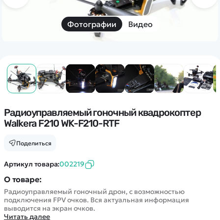
Дополнительный способ связи
WhatsApp/Мобильный
Фотографии
Видео
Есть вопрос? Можем связаться с вами
Заказать звонок
Наши соцсети:
Радиоуправляемый гоночный квадрокоптер
Walkera F210 WK-F210-RTF
Поделиться
Каталог
Артикул товара:
002219
О товаре:
Квадрокоптеры
Информация
Радиоуправляемый гоночный дрон, с возможностью
Машинки
подключения FPV очков. Вся актуальная информация
Танки
выводится на экран очков.
Оптовые продажи
Читать далее