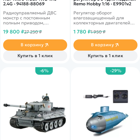
2.4G - 94188-88069
Remo Hobby 1:16 - E9901v2
Радиоуправляемый ДВС
Регулятор оборот
монстр с постоянным
влагозащищенный для
полным приводом,
коллекторных двигателей
подготовленный для заездов
машин 16 масштаба от
19 800 ₽
1 780 ₽
27 250 ₽
1 950 ₽
по полному бездорожью.
фирмы Remo Hobby.
Масштаб 1 к 10. Радиус
Запчасть подходит для
действия пульта до 100
моделей второй версии.
В корзину
В корзину
метров. Цвет синий
Купить в 1 клик
Купить в 1 клик
-6%
-29%