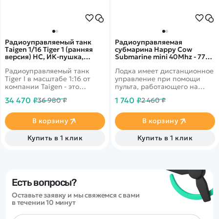
Радиоуправляемый танк
Радиоуправляемая
Taigen 1/16 Tiger 1 (ранняя
субмарина Happy Cow
версия) HC, ИК-пушка,
Submarine mini 40Mhz - 777-
башня на 360, откат V3
586S BLUE
Радиоуправляемый танк
Лодка имеет дистанционное
TG3818-1C-BTR-IR3.0
Tiger I в масштабе 1:16 от
управление при помощи
компании Taigen - это
пульта, работающего на
полностью функциональная
частоте 40Mhz. У нее
34 470 ₽
1 740 ₽
36 980 ₽
2 460 ₽
модель, имеющая высокий
водонепроницаемый корпус,
уровень детализации и
что позволяет ей нырять и
металлические компоненты.
всплывать на поверхность.
В корзину
В корзину
Наиболее заметным
является шикарная ручная
Купить в 1 клик
Купить в 1 клик
роспись корпуса, что делает
каждый танк оригинальным.
Есть вопросы?
Оставьте заявку и мы свяжемся с вами
в течении 10 минут