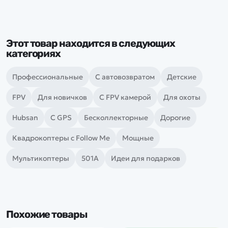
Этот товар находится в следующих
категориях
Профессиональные
С автовозвратом
Детские
FPV
Для новичков
С FPV камерой
Для охоты
Hubsan
С GPS
Бесколлекторные
Дорогие
Квадрокоптеры с Follow Me
Мощные
Мультикоптеры
501A
Идеи для подарков
Похожие товары