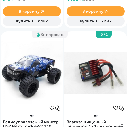
полета может достигать 10
минут. Благодаря приёмнику
дальность управления 80
В корзину
В корзину
метров, а расстояние на
которое может
Купить в 1 клик
Купить в 1 клик
транслировать камера - 30
метров. Цвет белый.
Хит продаж
-8%
Радиоуправляемый монстр
Влагозащищенный
HSP Nitro Truck 4WD 1:10
регулятор 3 в 1 для моделей