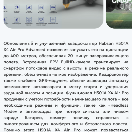
СМАР
Обновленный и улучшенный квадрокоптер Hubsan H501A
X4 Air Pro Advanced позволяет запускать его на дистанции
до 400 метров, обеспечивая 20 минут завораживающего
полета. Встроенная FPV FullHD-камера транслирует на
смартфон потоковое видео с высоты в режиме реального
времени, обеспечивая четкое изображение. Квадрокоптер
также снабжен GPS-модулем, обеспечивающим аппарату
возможности автовозврата к месту старта и удержания
заданной высоты и позиции. Функционал H501A X4 Air Pro
продуман с учетом потребности начинающего пилота – все
необходимые режимы и функции, такие как «Headless
Mode» и автопосадка при потере сигнала или низком
заряде батареи, помогут новичку справиться с
пилотированием для комфортного и безопасного полета.
Помимо этого H501A X4 Air Pro может похвастаться