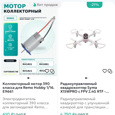
Хит продаж
-21%
Коллекторный мотор 390
Радиоуправляемый
класса для Remo Hobby 1/16.
квадрокоптер Syma
E9661
X15WPRO с FPV 2.4G RTF -
SYMA-X15W-W
Электродвигатель
Радиоуправляемый
коллекторный 390 класса
квадкроптер с улучшенной
для автомоделей Remo
камерой для трансляции
Hobby 1/16 масштаба
качеством 720P. Время
610 ₽
4 750 ₽
1 040 ₽
6 080 ₽