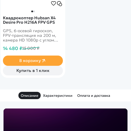
Квадрокоптер Hubsan X4
Desire Pro H216A FPV GPS
GPS, 6-осевой гироскоп,
FPV-трансляция на 200 м,
камера HD 1080р с углом
обзора 85°. Дальность до
14 480 ₽
15 000 ₽
200 м. Время полета 10
минут. Headless Mode, Follow
Me, полет по точкам.
В корзину
Купить в 1 клик
Описание
Характеристики
Оплата и доставка