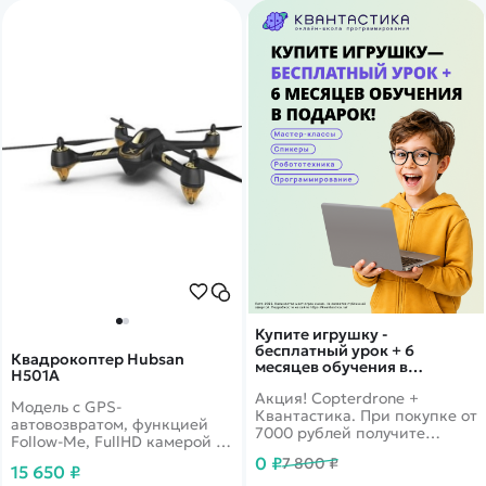
Купите игрушку -
бесплатный урок + 6
Квадрокоптер Hubsan
месяцев обучения в
H501A
подарок!
Акция! Copterdrone +
Модель с GPS-
Квантастика. При покупке от
автовозвратом, функцией
7000 рублей получите
Follow-Me, FullHD камерой и
уникальное предложение от
бесколлекторными
0 ₽
7 800 ₽
нашего партнера
15 650 ₽
моторами