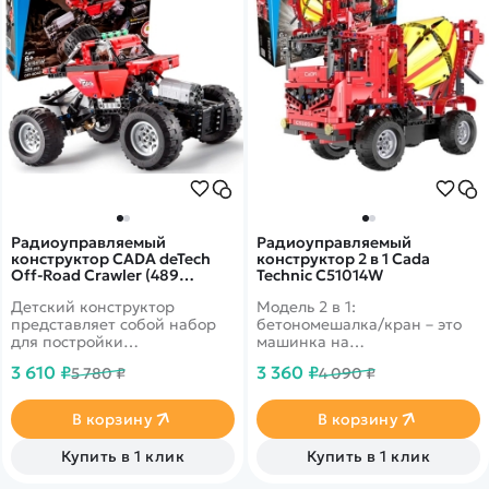
Радиоуправляемый
Радиоуправляемый
конструктор CADA deTech
конструктор 2 в 1 Cada
Off-Road Crawler (489
Technic C51014W
деталей) C51041W
Детский конструктор
Модель 2 в 1:
представляет собой набор
бетономешалка/кран – это
для постройки
машинка на
полноприводного краулера
радиоуправлении, которую
3 610 ₽
3 360 ₽
5 780 ₽
4 090 ₽
на радиоуправлении,
ребенок собирает сам! 814
собранного из 489
деталек для сборки в
деталей!&nbsp;
наборе
В корзину
В корзину
Купить в 1 клик
Купить в 1 клик