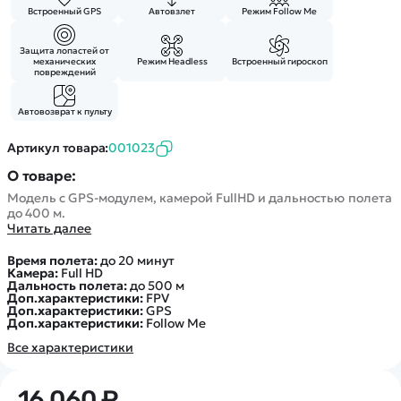
Покупателю
Вертолеты
Блог
Встроенный GPS
Автовзлет
Режим Follow Me
Катера
Статьи про беспилотники
Контакты
Защита лопастей от
Роботы
Обзор квадрокоптеров
механических
Режим Headless
Встроенный гироскоп
Оплата и доставка
повреждений
Самолеты
Аренда Квадрокоптеров
Помощь
Сборные модели
Покупка в кредит
Автовозврат к пульту
Отследить заказ
Детские электромобили
Оплата на сайте
Артикул товара:
001023
Спецтехника
О товаре:
Железные дороги
Модель с GPS-модулем, камерой FullHD и дальностью полета
Конструкторы
до 400 м.
Читать далее
Запчасти для моделей
Время полета:
до 20 минут
Камера:
Full HD
Дальность полета:
до 500 м
Доп.характеристики:
FPV
Доп.характеристики:
GPS
Доп.характеристики:
Follow Me
Все характеристики
16 060 ₽