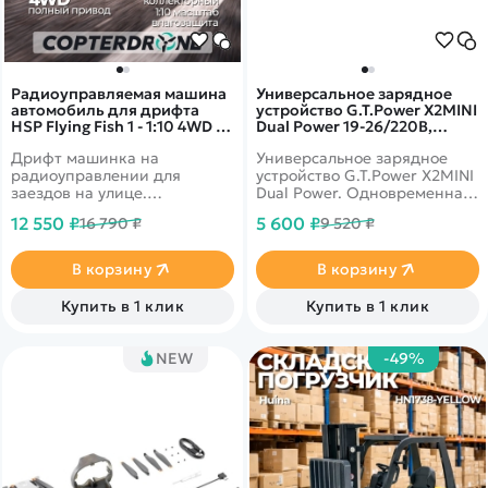
Радиоуправляемая машина
Универсальное зарядное
автомобиль для дрифта
устройство G.T.Power X2MINI
HSP Flying Fish 1 - 1:10 4WD -
Dual Power 19-26/220В,
94123-GTR02
10Aх2 - GTP-X2MINI
Дрифт машинка на
Универсальное зарядное
радиоуправлении для
устройство G.T.Power X2MINI
заездов на улице.
Dual Power. Одновременная
Долговечный Ni-Mh 7.2V
зарядка двух разных типов
12 550 ₽
5 600 ₽
16 790 ₽
9 520 ₽
2000mAh аккумулятор.
батарей. Встроенный блок
Подготовленные для дрифта
питания.
колеса. Автомобиль снабжен
В корзину
В корзину
полным приводом 4WD и
специальными колесами.
Купить в 1 клик
Купить в 1 клик
Кузов GTR
NEW
-49%