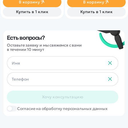
и аккумулятор. Из
В корзину
В корзину
выхлопной трубы можно
активировать спрей-пар, а
Купить в 1 клик
Купить в 1 клик
фары светятся во время
движения.
Есть вопросы?
Оставьте заявку и мы свяжемся с вами
в течении 10 минут
Хочу консультацию
Cогласие на обработку персональных данных