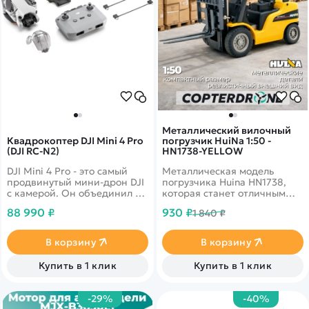
Металлический вилочный
Квадрокоптер DJI Mini 4 Pro
погрузчик HuiNa 1:50 -
(DJI RC-N2)
HN1738-YELLOW
DJI Mini 4 Pro - это самый
Металлическая модель
продвинутый мини-дрон DJI
погрузчика Huina HN1738,
с камерой. Он объединил в
которая станет отличным
себе мощную съемочную
дополнением в коллекцию
88 990 ₽
930 ₽
1 840 ₽
систему, технологию
уменьшенных копий
обнаружения препятствий
спецтехники.
по всем направлениям,
В корзину
В корзину
функцию отслеживания
ActiveTrack 360° с
Купить в 1 клик
Купить в 1 клик
обновленным режимом Trace
Mode и возможность
передачи видео на
-29%
-40%
максимальное расстояние в