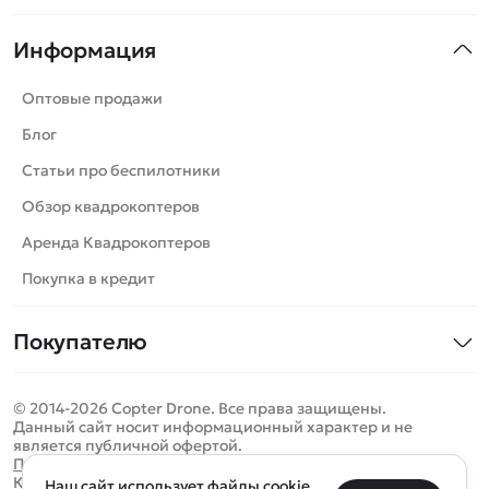
Квадрокоптеры
Информация
Машинки
Танки
Оптовые продажи
Вертолеты
Блог
Катера
Статьи про беспилотники
Роботы
Обзор квадрокоптеров
Самолеты
Аренда Квадрокоптеров
Сборные модели
Покупка в кредит
Детские электромобили
Покупателю
Спецтехника
Контакты
Железные дороги
© 2014-2026 Copter Drone. Все права защищены.
Оплата и доставка
Игрушки
Данный сайт носит информационный характер и не
является публичной офертой.
Помощь
Запчасти для моделей
Определить местоположение
Политика конфиденциальности
Карта сайта
Наш сайт использует файлы cookie