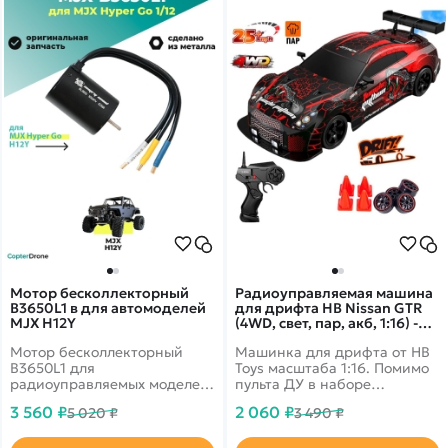
20 км. Mini 4 Pro еще больше
расширил творческие
горизонты как для
профессионалов, так и для
начинающих пилотов.
Мотор бесколлекторный
Радиоуправляемая машина
B3650L1 в для автомоделей
для дрифта HB Nissan GTR
MJX H12Y
(4WD, свет, пар, акб, 1:16) -
SC16A14
Мотор бесколлекторный
Машинка для дрифта от HB
B3650L1 для
Toys масштаба 1:16. Помимо
радиоуправляемых моделей
пульта ДУ в наборе
MJX Hyper Go H12Y
поставляются запасные
3 560 ₽
2 060 ₽
5 020 ₽
3 490 ₽
масштаба 1/12.
колеса, ключ для смены
колес, зарядное устройство