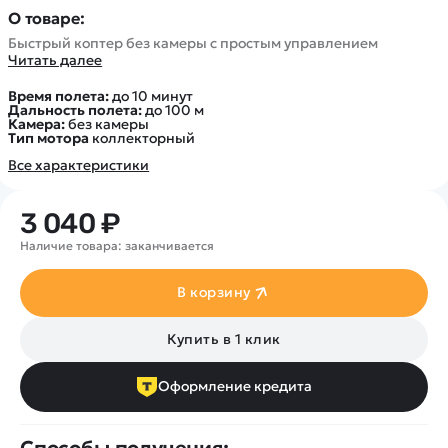
Покупателю
Вертолеты
Блог
О товаре:
Катера
Статьи про беспилотники
Быстрый коптер без камеры с простым управлением
Контакты
Роботы
Читать далее
Обзор квадрокоптеров
Оплата и доставка
Самолеты
Аренда Квадрокоптеров
Время полета:
до 10 минут
Помощь
Дальность полета:
до 100 м
Сборные модели
Покупка в кредит
Камера:
без камеры
Отследить заказ
Тип мотора
коллекторный
Детские электромобили
Оплата на сайте
Все характеристики
Спецтехника
Железные дороги
3 040 ₽
Конструкторы
Наличие товара: заканчивается
Запчасти для моделей
В корзину
Купить в 1 клик
Оформление кредита
Способы получения: