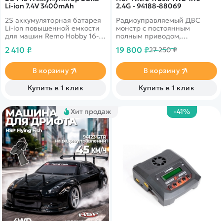
Li-ion 7.4V 3400mAh
2.4G - 94188-88069
2S аккумуляторная батарея
Радиоуправляемый ДВС
Li-ion повышенной емкости
монстр с постоянным
для машин Remo Hobby 16-го
полным приводом,
масштаба
подготовленный для заездов
2 410 ₽
19 800 ₽
27 250 ₽
по полному бездорожью.
Масштаб 1 к 10. Радиус
действия пульта до 100
В корзину
В корзину
метров. Цвет синий
Купить в 1 клик
Купить в 1 клик
Хит продаж
-41%