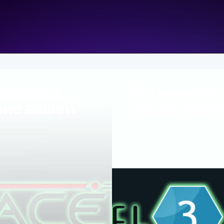
тавляет
Вы можете 
ние вашей
нескольких