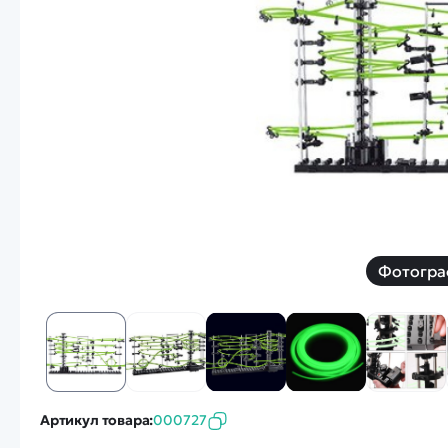
Смотреть
Запчасти
Дроны с 4k камеро
Уцененные товары
Просмотренные товары
Скид
Скоростной катер
Вертолетик для дет
Машины 1 к 10
Фотогра
Смотреть
Артикул товара:
000727