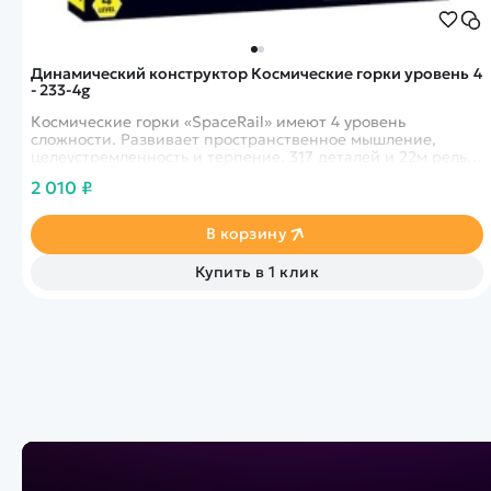
Динамический конструктор Космические горки уровень 4
- 233-4g
Космические горки «SpaceRail» имеют 4 уровень
сложности. Развивает пространственное мышление,
целеустремленность и терпение. 317 деталей и 22м рельс!
Светится в темноте!
2 010 ₽
В корзину
Купить в 1 клик