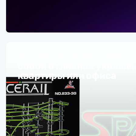
В собранном виде предс
собой отличное украше
квартиры или офиса