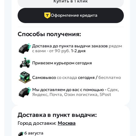
Купить в 1 клик
Спецтехника
Железные дороги
Оформление кредита
Конструкторы
Запчасти для моделей
Способы получения:
Доставка до пункта выдачи заказов
рядом
с вами - от 90 руб.
1-2 дня
Привезем курьером сегодня
Самовывоз
со склада
сегодня /
бесплатно
Мы доставляем до вас с помощью -
Сдек,
Яндекс, Почта, Озон логистика, 5Post
Доставка в пункт выдачи:
Город доставки:
Москва
6 августа