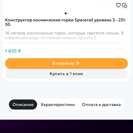
Конструктор космические горки Spacerail уровень 3 - 231-
3G
16 метров космических горок, которые светятся ночью. В
собранном виде по горкам можно пускать 2
металлических шарика, которые входят в компектацию.
1 610 ₽
В корзину
Купить в 1 клик
Описание
Характеристики
Оплата и доставка