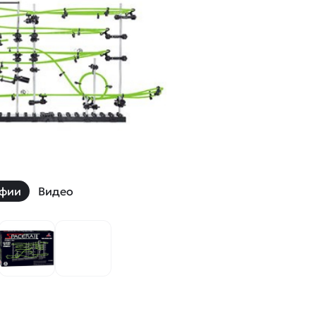
й
Заказать звонок
ки
ей ну пульте
Наши соцсети:
-30%
фии
Видео