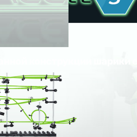
анной конструкции шарики е