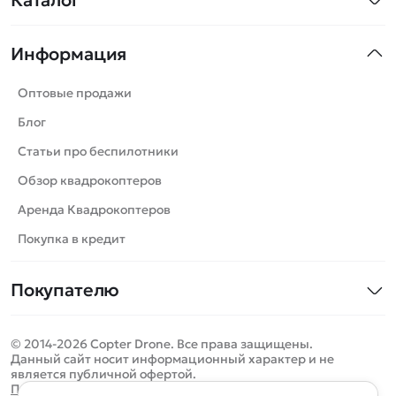
Каталог
Покупателю
Вертолеты
Блог
Катера
Квадрокоптеры
Статьи про беспилотники
Контакты
Информация
Роботы
Обзор квадрокоптеров
Машинки
Оплата и доставка
Самолеты
Аренда Квадрокоптеров
Танки
Помощь
Оптовые продажи
Сборные модели
Покупка в кредит
Отследить заказ
Вертолеты
Блог
Детские электромобили
Оплата на сайте
Катера
Статьи про беспилотники
Спецтехника
Железные дороги
Роботы
Обзор квадрокоптеров
Конструкторы
Самолеты
Аренда Квадрокоптеров
Запчасти для моделей
Сборные модели
Покупка в кредит
Детские электромобили
Покупателю
Спецтехника
Контакты
Железные дороги
© 2014-2026 Copter Drone. Все права защищены.
Оплата и доставка
Игрушки
Данный сайт носит информационный характер и не
является публичной офертой.
Помощь
Запчасти для моделей
Определить местоположение
Политика конфиденциальности