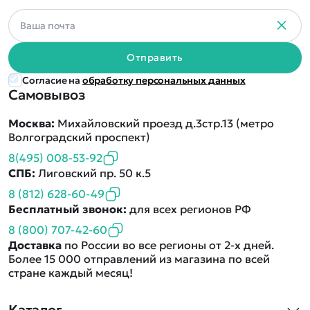
Дополнительный способ связи
WhatsApp/Мобильный
Есть вопрос? Можем связаться с вами
Отправить
Согласие на
обработку персональных данных
Самовывоз
Заказать звонок
Москва:
Михайловский проезд д.3стр.13 (метро
Волгоградский проспект)
Наши соцсети:
8(495) 008-53-92
СПБ:
Лиговский пр. 50 к.5
8 (812) 628-60-49
Бесплатный звонок:
для всех регионов РФ
Каталог
8 (800) 707-42-60
Доставка
по России во все регионы от 2-х дней.
Квадрокоптеры
Более 15 000 отправлений из магазина по всей
Информация
стране каждый месяц!
Машинки
Танки
Оптовые продажи