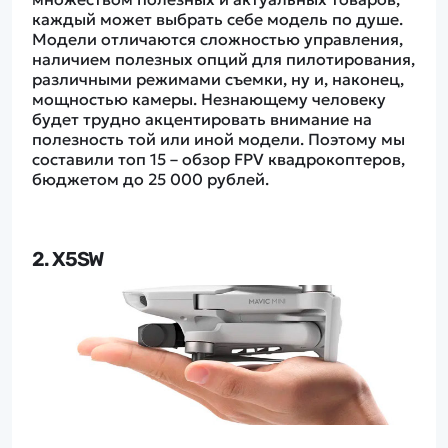
Покупателю
Вертолеты
Блог
каждый может выбрать себе модель по душе.
Катера
Модели отличаются сложностью управления,
Статьи про беспилотники
Контакты
наличием полезных опций для пилотирования,
Роботы
Обзор квадрокоптеров
Оплата и доставка
различными режимами съемки, ну и, наконец,
Самолеты
Аренда Квадрокоптеров
мощностью камеры. Незнающему человеку
Помощь
Сборные модели
будет трудно акцентировать внимание на
Покупка в кредит
Отследить заказ
полезность той или иной модели. Поэтому мы
Детские электромобили
составили топ 15 – обзор FPV квадрокоптеров,
Оплата на сайте
Спецтехника
бюджетом до 25 000 рублей.
Железные дороги
Конструкторы
Запчасти для моделей
2. X5SW