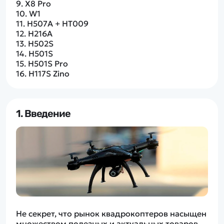
Дополнительный способ связи
9.
X8 Pro
WhatsApp/Мобильный
10.
W1
11.
H507A + HT009
12.
H216A
Есть вопрос? Можем связаться с вами
13.
H502S
14.
H501S
15.
H501S Pro
Заказать звонок
16.
H117S Zino
Наши соцсети:
1. Введение
Каталог
Квадрокоптеры
Информация
Машинки
Танки
Не секрет, что рынок квадрокоптеров насыщен
Оптовые продажи
множеством полезных и актуальных товаров,