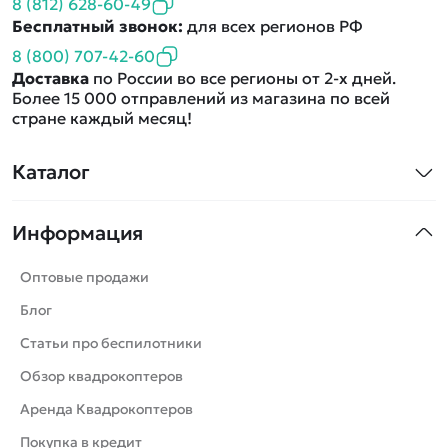
8 (812) 628-60-49
Бесплатный звонок:
для всех регионов РФ
8 (800) 707-42-60
Доставка
по России во все регионы от 2-х дней.
Более 15 000 отправлений из магазина по всей
стране каждый месяц!
Каталог
Квадрокоптеры
Информация
Машинки
Танки
Оптовые продажи
Вертолеты
Блог
Катера
Статьи про беспилотники
Роботы
Обзор квадрокоптеров
Самолеты
Аренда Квадрокоптеров
Сборные модели
Покупка в кредит