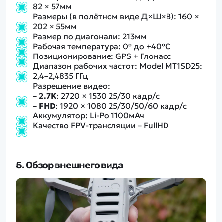
82 × 57мм
Размеры (в полётном виде Д×Ш×В): 160 ×
202 × 55мм
Размер по диагонали: 213мм
Рабочая температура: 0º до +40ºC
Позиционирование: GPS + Глонасс
Диапазон рабочих частот: Model MT1SD25:
2,4–2,4835 ГГц
Разрешение видео:
–
2.7K
: 2720 × 1530 25/30 кадр/с
–
FHD
: 1920 × 1080 25/30/50/60 кадр/с
Аккумулятор: Li-Po 1100мАч
Качество FPV-трансляции – FullHD
5. Обзор внешнего вида