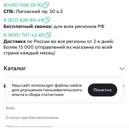
8(495) 008-53-92
СПБ:
Лиговский пр. 50 к.5
8 (812) 628-60-49
Бесплатный звонок:
для всех регионов РФ
8 (800) 707-42-60
Доставка
по России во все регионы от 2-х дней.
Более 15 000 отправлений из магазина по всей
стране каждый месяц!
Каталог
Определить местоположение
Квадрокоптеры
Информация
Наш сайт использует файлы cookie
Санкт-Петербург
Москва
Майкоп
Уфа
Машинки
Понятно
для улучшения пользовательского
опыта и сбора статистики
Танки
Оптовые продажи
Улан-Удэ
Пермь
Псков
Ростов-на-Дону
0 товаров
Очистить
Вертолеты
Блог
Все подборки
В корзину
0 ₽
Катера
Статьи про беспилотники
Ещё более 300 населённых пунктов
Воспользуйтесь поиском, чтобы найти нужный
Роботы
Обзор квадрокоптеров