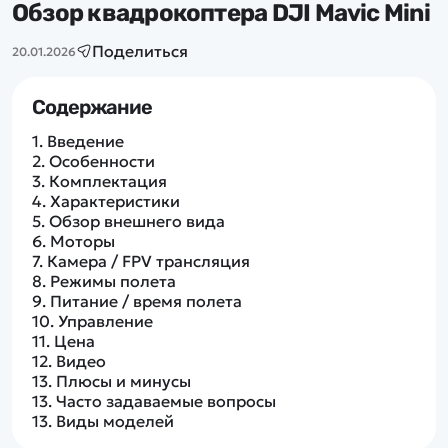
Дополнительный способ связи
Обзор квадрокоптера DJI Mavic Mini
WhatsApp/Мобильный
Поделиться
20.01.2026
Есть вопрос? Можем связаться с вами
Содержание
Заказать звонок
1.
Введение
2.
Особенности
3.
Комплектация
4.
Характеристики
Наши соцсети:
5.
Обзор внешнего вида
6.
Моторы
7.
Камера / FPV трансляция
8.
Режимы полета
9.
Питание / время полета
Каталог
10.
Управление
11.
Цена
12.
Видео
Квадрокоптеры
13.
Плюсы и минусы
Информация
Машинки
13.
Часто задаваемые вопросы
13.
Виды моделей
Танки
Оптовые продажи