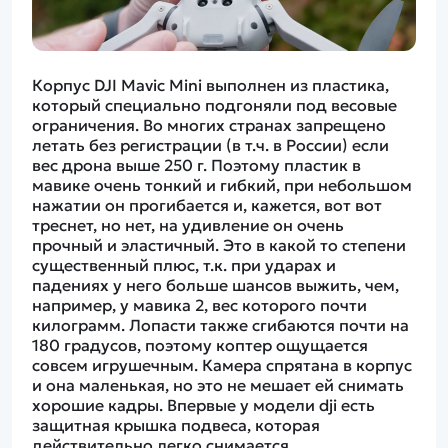
Корпус DJI Mavic Mini выполнен из пластика,
который специально подгоняли под весовые
ограничения. Во многих странах запрещено
летать без регистрации (в т.ч. в России) если
вес дрона выше 250 г. Поэтому пластик в
мавике очень тонкий и гибкий, при небольшом
нажатии он прогибается и, кажется, вот вот
треснет, но нет, на удивление он очень
прочный и эластичный. Это в какой то степени
существенный плюс, т.к. при ударах и
падениях у него больше шансов выжить, чем,
например, у мавика 2, вес которого почти
килограмм. Лопасти также сгибаются почти на
180 градусов, поэтому коптер ощущается
совсем игрушечным. Камера спрятана в корпус
и она маленькая, но это не мешает ей снимать
хорошие кадры. Впервые у модели dji есть
защитная крышка подвеса, которая
действительно легко снимается.